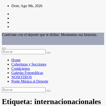
Saltar
Dom. Ago 9th, 2026
al
contenido
Conéctate con el deporte que te define. Mostramos sus historias.
Home
Coberturas y Secciones
Contáctenos
Galerías Fotográficas
NOSOTROS
Ponle Música al Deporte
Etiqueta:
internacionacionales