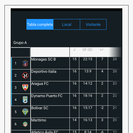
Tabla completa
Local
Visitante
Grupo A
J
GF:GC
+/-
PTS
G
Monagas SC B
15
22:15
7
28
8
1
Deportivo Italia
16
13:9
4
28
8
2
Aragua FC
16
14:12
2
23
6
3
Dynamo Puerto FC
16
18:16
2
22
5
4
Bolívar SC
16
15:17
-2
21
6
5
Maritimo
14
16:13
3
20
5
6
Atletico Ávila FC
15
8:14
-6
12
1