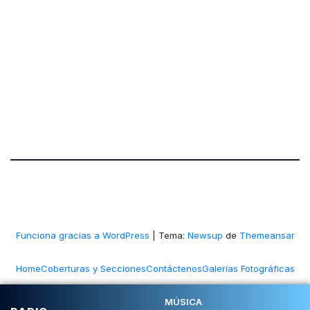
Funciona gracias a WordPress
|
Tema:
Newsup
de
Themeansar
Home
Coberturas y Secciones
Contáctenos
Galerías Fotográficas
NOSOTROS
Ponle Música al Deporte
MÚSICA