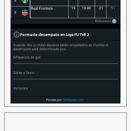
8
Real Frontera
19
19:40
-21
11
3
9
Referencia
?
Forma de desempate en Liga FUTVE 2
Cuando dos (o más) equipos están empatados en Puntos el
desempate será determinado por:
Diferencia de gol
Goles a favor
Victorias
Provisto por
365Scores.com