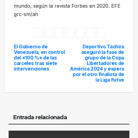
mundo, según la revista Forbes en 2020. EFE
grc-sm/ah
El Gobierno de
Deportivo Táchira
Navegación
Venezuela, en control
aseguró la fase de
del «100 %» de las
grupo de la Copa
de
cárceles tras siete
Libertadores de
intervenciones
América 2024 y espera
entradas
por el otro finalista de
la Liga Futve
Entrada relacionada