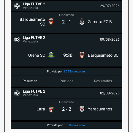
Liga FUTVE 2
29/07/2026
Venezuela
Finalizado
Barquisimeto
2
-
1
Zamora FC B
SC
Liga FUTVE 2
09/08/2026
Venezuela
19:30
Ureña SC
Barquisimeto SC
Provisto por
365Scores.com
Resumen
Partidos
Resultados
Liga FUTVE 2
02/08/2026
Venezuela
Finalizado
2
-
2
Lara
Yaracuyanos
Provisto por
365Scores.com