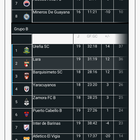
7
Mineros De Guayana
16
11:21
-10
10
1
8
Grupo B
J
GF:GC
+/-
PTS
G
Ureña SC
19
32:18
14
37
10
1
Lara
19
31:19
12
36
10
2
Barquisimeto SC
18
28:16
12
35
10
3
Yaracuyanos
18
23:20
3
26
7
4
Zamora FC B
18
28:25
3
25
6
5
Puerto Cabello B
19
27:26
1
24
7
6
Inter de Barinas
19
38:42
-4
23
7
7
Atletico El Vigia
19
17:37
-20
14
3