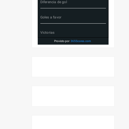
Diferencia de gol
Goles a favor
Victorias
Provisto por
365Scores.com