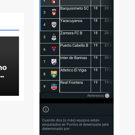
2
Barquisimeto SC
18
28:16
12
3
Yaracuyanos
18
23:20
3
4
Zamora FC B
18
28:25
3
5
Puerto Cabello B
19
27:26
1
6
Inter de Barinas
19
38:42
-4
7
no
Atletico El Vigia
19
17:37
-20
8
s
Real Frontera
19
19:40
-21
9
o
Referencia
?
Forma de desempate en Liga FUTVE
2
Cuando dos (o más) equipos están
empatados en Puntos el desempate será
determinado por: