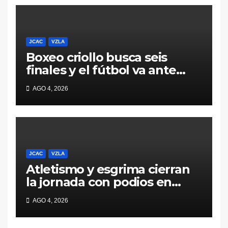
JCAC
VZLA
Boxeo criollo busca seis
finales y el fútbol va ante
Colombia este miércoles en
AGO 4, 2026
semis
JCAC
VZLA
Atletismo y esgrima cierran
la jornada con podios en
Santo Domingo 2026
AGO 4, 2026