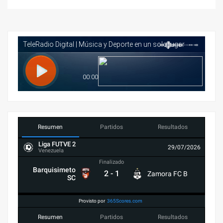
Resumen
Partidos
Resultados
Liga FUTVE 2
29/07/2026
Venezuela
Finalizado
Barquisimeto
2
-
1
Zamora FC B
SC
Provisto por
365Scores.com
Resumen
Partidos
Resultados