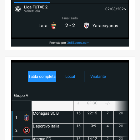
Liga FUTVE 2
02/08/2026
Venezuela
Finalizado
2
-
2
Lara
Yaracuyanos
Provisto por
365Scores.com
Tabla completa
Local
Visitante
Grupo A
J
GF:GC
+/-
PTS
G
Monagas SC B
15
22:15
7
28
8
1
Deportivo Italia
16
13:9
4
28
8
2
Aragua FC
16
14:12
2
23
6