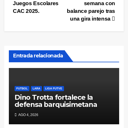
de
Juegos Escolares
semana con
entradas
CAC 2025.
balance parejo tras
una gira intensa
Entrada relacionada
FUTBOL
LARA
LIGA FUTVE
Dino Trotta fortalece la
defensa barquisimetana
AGO 4, 2026