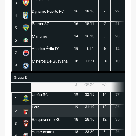
3
Dynamo Puerto FC
16
18:16
2
22
5
4
Bolívar SC
16
15:17
-2
21
6
5
Maritimo
14
16:13
3
20
5
6
Atletico Ávila FC
15
8:14
-6
12
1
7
Mineros De Guayana
16
11:21
-10
10
1
8
Grupo B
J
GF:GC
+/-
PTS
G
Ureña SC
19
32:18
14
37
10
1
Lara
19
31:19
12
36
10
2
Barquisimeto SC
18
28:16
12
35
10
3
Yaracuyanos
18
23:20
3
26
7
4