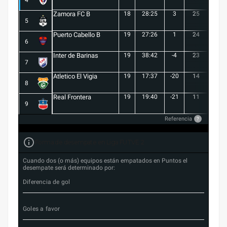
Zamora FC B
18
28:25
3
25
6
5
Puerto Cabello B
19
27:26
1
24
7
6
Inter de Barinas
19
38:42
-4
23
7
7
Atletico El Vigia
19
17:37
-20
14
3
8
Real Frontera
19
19:40
-21
11
3
9
Referencia
?
Forma de desempate en Liga FUTVE 2
Cuando dos (o más) equipos están empatados en Puntos el
desempate será determinado por:
Diferencia de gol
Goles a favor