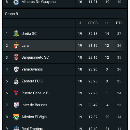
Mineros De Guayana
8
16
11:21
-10
10
Grupo B
J
GF:GC
+/-
PTS
Ureña SC
1
19
32:18
14
37
Lara
2
19
31:19
12
36
Barquisimeto SC
3
18
28:16
12
35
Yaracuyanos
4
18
23:20
3
26
Zamora FC B
5
18
28:25
3
25
Puerto Cabello B
6
19
27:26
1
24
Inter de Barinas
7
19
38:42
-4
23
Atletico El Vigia
8
19
17:37
-20
14
Real Frontera
9
19
19:40
-21
11