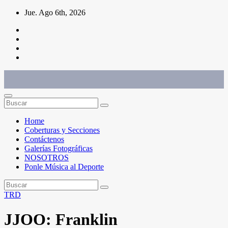
Saltar
Jue. Ago 6th, 2026
al
contenido
Conéctate con el deporte que te define. Mostramos sus historias.
Home
Coberturas y Secciones
Contáctenos
Galerías Fotográficas
NOSOTROS
Ponle Música al Deporte
TRD
JJOO: Franklin