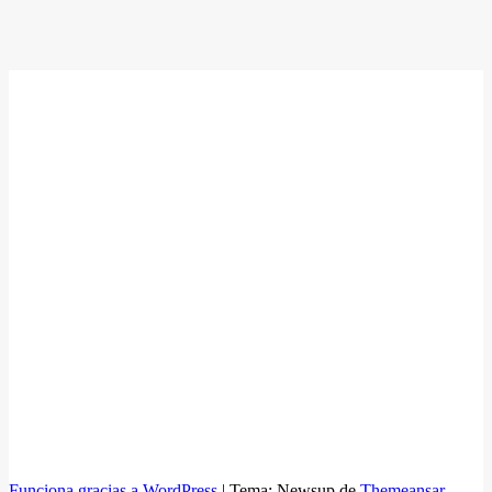
Funciona gracias a WordPress
|
Tema: Newsup de
Themeansar