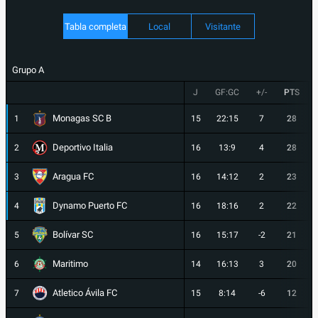
Tabla completa
Local
Visitante
Grupo A
J
GF:GC
+/-
PTS
Monagas SC B
1
15
22:15
7
28
Deportivo Italia
2
16
13:9
4
28
Aragua FC
3
16
14:12
2
23
Dynamo Puerto FC
4
16
18:16
2
22
Bolívar SC
5
16
15:17
-2
21
Maritimo
6
14
16:13
3
20
Atletico Ávila FC
7
15
8:14
-6
12