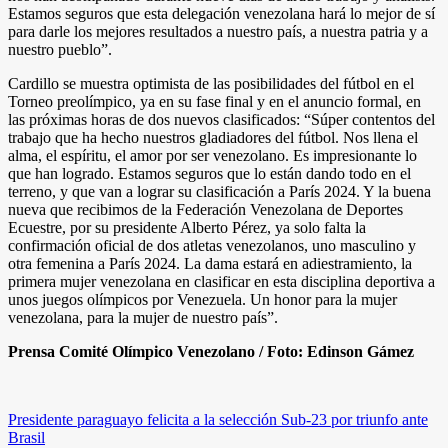
Estamos seguros que esta delegación venezolana hará lo mejor de sí
para darle los mejores resultados a nuestro país, a nuestra patria y a
nuestro pueblo”.
Cardillo se muestra optimista de las posibilidades del fútbol en el
Torneo preolímpico, ya en su fase final y en el anuncio formal, en
las próximas horas de dos nuevos clasificados: “Súper contentos del
trabajo que ha hecho nuestros gladiadores del fútbol. Nos llena el
alma, el espíritu, el amor por ser venezolano. Es impresionante lo
que han logrado. Estamos seguros que lo están dando todo en el
terreno, y que van a lograr su clasificación a París 2024. Y la buena
nueva que recibimos de la Federación Venezolana de Deportes
Ecuestre, por su presidente Alberto Pérez, ya solo falta la
confirmación oficial de dos atletas venezolanos, uno masculino y
otra femenina a París 2024. La dama estará en adiestramiento, la
primera mujer venezolana en clasificar en esta disciplina deportiva a
unos juegos olímpicos por Venezuela. Un honor para la mujer
venezolana, para la mujer de nuestro país”.
Prensa Comité Olímpico Venezolano
/ Foto: Edinson Gámez
Navegación
Presidente paraguayo felicita a la selección Sub-23 por triunfo ante
Brasil