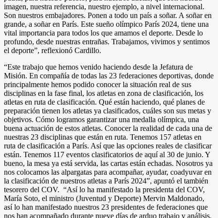
imagen, nuestra referencia, nuestro ejemplo, a nivel internacional.
Son nuestros embajadores. Ponen a todo un país a soñar. A soñar en
grande, a soñar en París. Este sueño olímpico París 2024, tiene una
vital importancia para todos los que amamos el deporte. Desde lo
profundo, desde nuestras entrañas. Trabajamos, vivimos y sentimos
el deporte”, reflexionó Cardillo.
“Este trabajo que hemos venido haciendo desde la Jefatura de
Misión. En compañía de todas las 23 federaciones deportivas, donde
principalmente hemos podido conocer la situación real de sus
disciplinas en la fase final, los atletas en zona de clasificación, los
atletas en ruta de clasificación. Qué están haciendo, qué planes de
preparación tienen los atletas ya clasificados, cuáles son sus metas y
objetivos. Cómo logramos garantizar una medalla olímpica, una
buena actuación de estos atletas. Conocer la realidad de cada una de
nuestras 23 disciplinas que están en ruta. Tenemos 157 atletas en
ruta de clasificación a París. Así que las opciones reales de clasificar
están. Tenemos 117 eventos clasificatorios de aquí al 30 de junio. Y
bueno, la mesa ya está servida, las cartas están echadas. Nosotros ya
nos colocamos las alpargatas para acompañar, ayudar, coadyuvar en
la clasificación de nuestros atletas a París 2024”, apuntó el también
tesorero del COV. “Así lo ha manifestado la presidenta del COV,
María Soto, el ministro (Juventud y Deporte) Mervin Maldonado,
así lo han manifestado nuestros 23 presidentes de federaciones que
nos han acompañado durante nueve días de arduo trabajo y análisis.