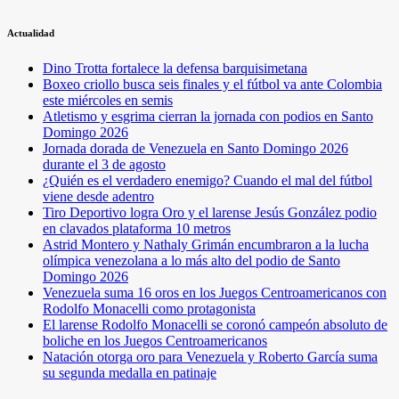
Actualidad
Dino Trotta fortalece la defensa barquisimetana
Boxeo criollo busca seis finales y el fútbol va ante Colombia
este miércoles en semis
Atletismo y esgrima cierran la jornada con podios en Santo
Domingo 2026
Jornada dorada de Venezuela en Santo Domingo 2026
durante el 3 de agosto
¿Quién es el verdadero enemigo? Cuando el mal del fútbol
viene desde adentro
Tiro Deportivo logra Oro y el larense Jesús González podio
en clavados plataforma 10 metros
Astrid Montero y Nathaly Grimán encumbraron a la lucha
olímpica venezolana a lo más alto del podio de Santo
Domingo 2026
Venezuela suma 16 oros en los Juegos Centroamericanos con
Rodolfo Monacelli como protagonista
El larense Rodolfo Monacelli se coronó campeón absoluto de
boliche en los Juegos Centroamericanos
Natación otorga oro para Venezuela y Roberto García suma
su segunda medalla en patinaje