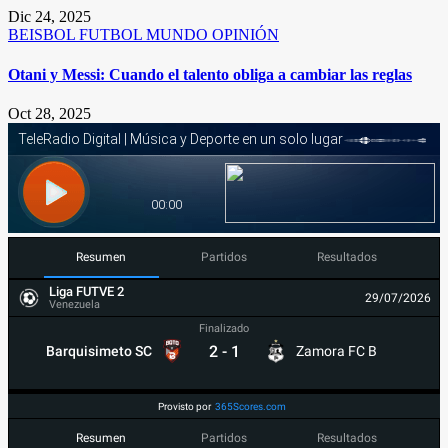
Dic 24, 2025
BEISBOL
FUTBOL
MUNDO
OPINIÓN
Otani y Messi: Cuando el talento obliga a cambiar las reglas
Oct 28, 2025
Resumen
Partidos
Resultados
Liga FUTVE 2
29/07/2026
Venezuela
Finalizado
2
-
1
Barquisimeto SC
Zamora FC B
Provisto por
365Scores.com
Resumen
Partidos
Resultados