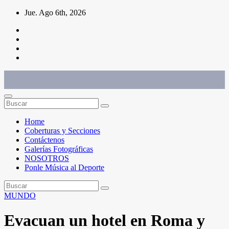
Saltar
Jue. Ago 6th, 2026
al
contenido
Conéctate con el deporte que te define. Mostramos sus historias.
Home
Coberturas y Secciones
Contáctenos
Galerías Fotográficas
NOSOTROS
Ponle Música al Deporte
MUNDO
Evacuan un hotel en Roma y