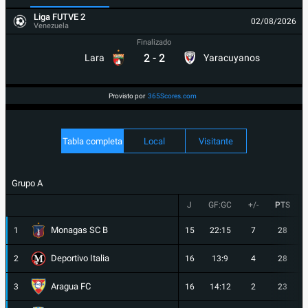
Liga FUTVE 2
02/08/2026
Venezuela
Finalizado
2
-
2
Lara
Yaracuyanos
Provisto por
365Scores.com
Tabla completa
Local
Visitante
Grupo A
J
GF:GC
+/-
PTS
Monagas SC B
1
15
22:15
7
28
Deportivo Italia
2
16
13:9
4
28
Aragua FC
3
16
14:12
2
23