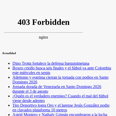
Actualidad
Dino Trotta fortalece la defensa barquisimetana
Boxeo criollo busca seis finales y el fútbol va ante Colombia
este miércoles en semis
Atletismo y esgrima cierran la jornada con podios en Santo
Domingo 2026
Jornada dorada de Venezuela en Santo Domingo 2026
durante el 3 de agosto
¿Quién es el verdadero enemigo? Cuando el mal del fútbol
viene desde adentro
Tiro Deportivo logra Oro y el larense Jesús González podio
en clavados plataforma 10 metros
Astrid Montero y Nathaly Grimán encumbraron a la lucha