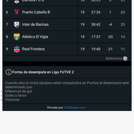
5
18
28:25
3
25
Puerto Cabello B
6
19
27:26
1
24
Inter de Barinas
7
19
38:42
-4
23
Atletico El Vigia
8
19
17:37
-20
14
Real Frontera
9
19
19:40
-21
11
Referencia
?
Forma de desempate en Liga FUTVE 2
Cuando dos (o más) equipos están empatados en Puntos el desempate será
determinado por:
Diferencia de gol
Goles a favor
Victorias
Provisto por
365Scores.com