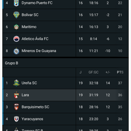
Dynamo Puerto FC
4
16
18:16
2
22
Bolívar SC
5
16
15:17
-2
21
Maritimo
6
14
16:13
3
20
Atletico Ávila FC
7
15
8:14
-6
12
Mineros De Guayana
8
16
11:21
-10
10
Grupo B
J
GF:GC
+/-
PTS
Ureña SC
1
19
32:18
14
37
Lara
2
19
31:19
12
36
Barquisimeto SC
3
18
28:16
12
35
Yaracuyanos
4
18
23:20
3
26
Zamora FC B