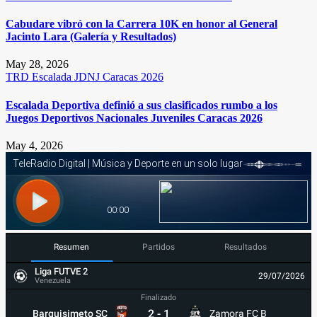
Cabudare vibró con la Carrera 10K en honor al General
Jacinto Lara (Galería y Resultados)
May 28, 2026
TRD
Escalada
JDNJ Caracas 2026
Escalada Deportiva definió a sus clasificados rumbo a los
Juegos Deportivos Nacionales Juveniles Caracas 2026
May 4, 2026
Resumen
Partidos
Resultados
Liga FUTVE 2
29/07/2026
Venezuela
Finalizado
2
-
1
Barquisimeto SC
Zamora FC B