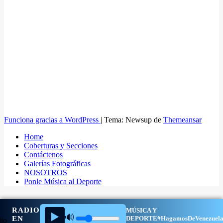
Funciona gracias a WordPress
|
Tema: Newsup de
Themeansar
Home
Coberturas y Secciones
Contáctenos
Galerías Fotográficas
NOSOTROS
Ponle Música al Deporte
RADIO
MÚSICA Y
▶️
🔊
EN
DEPORTE
#HagamosDeVenezuel