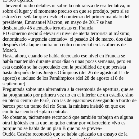
Thevenot no dio detalles ni sobre la naturaleza de esa tentativa, ni
sobre el lugar y el momento preciso en que se produjo, pero sí se
esforzó en señalar que desde el comienzo del primer mandato del
presidente, Emmanuel Macron, en mayo de 2017 se han
desbaratado 45 atentados terroristas en Francia.
El Gobierno decidió elevar su nivel de alerta terrorista al máximo,
denominado «urgencia atentado», el pasado 24 de marzo, dos días
después del ataque contra un centro comercial en las afueras de
Moscú.
Hasta ahora, cuando se había decretado ese nivel en Francia se
había mantenido durante unos días o unas pocas semanas, pero en
esta ocasión se ha especulado con la posibilidad de que persista
hasta después de los Juegos Olímpicos (del 26 de agosto al 11 de
agosto) e incluso de los Paralímpicos (del 28 de agosto al 8 de
septiembre).
Preguntada sobre una alternativa a la ceremonia de apertura, que se
ha programado por primera vez no en el interior de un estadio, sino
en pleno centro de París, con las delegaciones navegando a bordo de
barcos por un tramo del río Sena, la ministra insistió en que ese
continúa siendo el «plan central».
No obstante, tácitamente reconoció que también trabajan en alguna
otra hipótesis en la que no quiso entrar por «discreción: «No es
porque no se habla de un plan B que no se prevea».
Oudéa Castéra reconoció que se había aplazado un ensayo de la