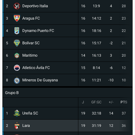
Deportivo Italia
2
16
13:9
4
28
Aragua FC
3
16
14:12
2
23
Dynamo Puerto FC
4
16
18:16
2
22
Bolívar SC
5
16
15:17
-2
21
Maritimo
6
14
16:13
3
20
Atletico Ávila FC
7
15
8:14
-6
12
Mineros De Guayana
8
16
11:21
-10
10
Grupo B
J
GF:GC
+/-
PTS
Ureña SC
1
19
32:18
14
37
Lara
2
19
31:19
12
36