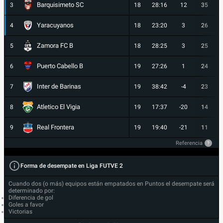
Barquisimeto SC
3
18
28:16
12
35
Yaracuyanos
4
18
23:20
3
26
Zamora FC B
5
18
28:25
3
25
Puerto Cabello B
6
19
27:26
1
24
Inter de Barinas
7
19
38:42
-4
23
Atletico El Vigia
8
19
17:37
-20
14
Real Frontera
9
19
19:40
-21
11
Referencia
?
Forma de desempate en Liga FUTVE 2
Cuando dos (o más) equipos están empatados en Puntos el desempate será
determinado por:
Diferencia de gol
Goles a favor
Victorias