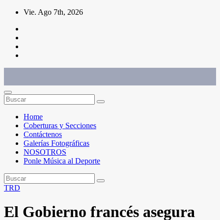
Saltar
Vie. Ago 7th, 2026
al
contenido
Conéctate con el deporte que te define. Mostramos sus historias.
Home
Coberturas y Secciones
Contáctenos
Galerías Fotográficas
NOSOTROS
Ponle Música al Deporte
TRD
El Gobierno francés asegura