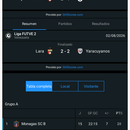
Provisto por
365Scores.com
Resumen
Partidos
Resultados
Liga FUTVE 2
02/08/2026
Venezuela
Finalizado
2
-
2
Lara
Yaracuyanos
Provisto por
365Scores.com
Tabla completa
Local
Visitante
Grupo A
J
GF:GC
+/-
PTS
Monagas SC B
1
15
22:15
7
28