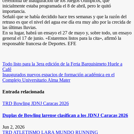
ceremonia de inauguración de los Juegos Olímpicos, que
inicialmente estaba programada el 8 de abril, pero le quitó
importancia.
Señaló que se había decidido hace tres semanas y que la razón del
retraso es que el nivel del agua ese día era muy alto por la crecida de
las últimas lluvias.
En su lugar, habrá un ensayo el 27 de mayo y, sobre todo, un ensayo
general el 17 de junio. «Estaremos listos para la cita», afirmó la
responsable francesa de Deportes. EFE
Navegación
Todo listo para la 3era edición de la Feria Barquisimeto Huele a
Café
de
Inaugurados nuevos espacios de formación académica en el
entradas
Complejo Universitario Alma Mater
Entrada relacionada
TRD
Bowling
JDNJ Caracas 2026
Duplas de Bowling larense clasifican a los JDNJ Caracas 2026
Jun 2, 2026
TRD
ATLETISMO
LARA
MUNDO RUNNING