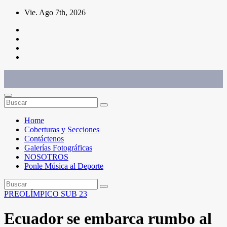
Saltar
Vie. Ago 7th, 2026
al
contenido
Conéctate con el deporte que te define. Mostramos sus historias.
Home
Coberturas y Secciones
Contáctenos
Galerías Fotográficas
NOSOTROS
Ponle Música al Deporte
PREOLÍMPICO SUB 23
Ecuador se embarca rumbo al