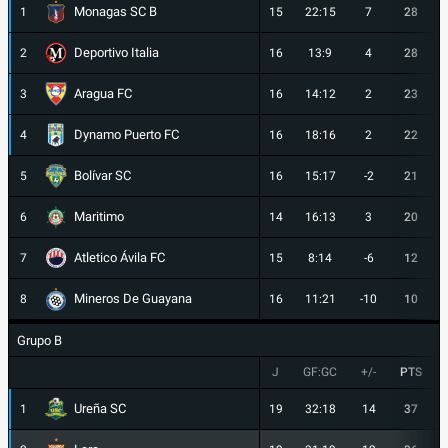
Monagas SC B
1
15
22:15
7
28
Deportivo Italia
2
16
13:9
4
28
Aragua FC
3
16
14:12
2
23
Dynamo Puerto FC
4
16
18:16
2
22
Bolívar SC
5
16
15:17
-2
21
Maritimo
6
14
16:13
3
20
Atletico Ávila FC
7
15
8:14
-6
12
Mineros De Guayana
8
16
11:21
-10
10
Grupo B
J
GF:GC
+/-
PTS
Ureña SC
1
19
32:18
14
37