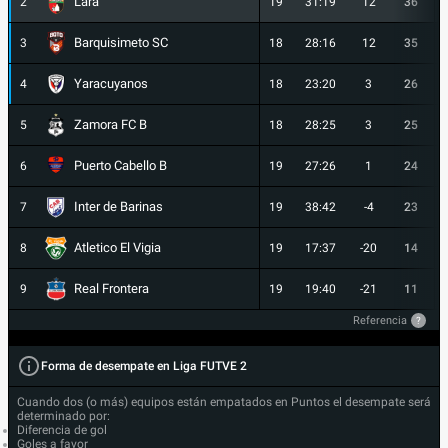
Lara
2
19
31:19
12
36
Barquisimeto SC
3
18
28:16
12
35
Yaracuyanos
4
18
23:20
3
26
Zamora FC B
5
18
28:25
3
25
Puerto Cabello B
6
19
27:26
1
24
Inter de Barinas
7
19
38:42
-4
23
Atletico El Vigia
8
19
17:37
-20
14
Real Frontera
9
19
19:40
-21
11
Referencia
?
Forma de desempate en Liga FUTVE 2
Cuando dos (o más) equipos están empatados en Puntos el desempate será
determinado por:
Diferencia de gol
Goles a favor