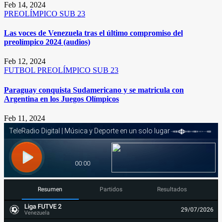
Feb 14, 2024
PREOLÍMPICO SUB 23
Las voces de Venezuela tras el último compromiso del
preolímpico 2024 (audios)
Feb 12, 2024
FUTBOL
PREOLÍMPICO SUB 23
Paraguay conquista Sudamericano y se matricula con
Argentina en los Juegos Olímpicos
Feb 11, 2024
Resumen
Partidos
Resultados
Liga FUTVE 2
29/07/2026
Venezuela