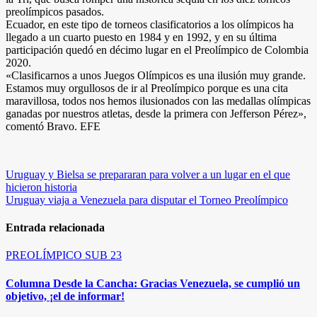
preolímpicos pasados.
Ecuador, en este tipo de torneos clasificatorios a los olímpicos ha
llegado a un cuarto puesto en 1984 y en 1992, y en su última
participación quedó en décimo lugar en el Preolímpico de Colombia
2020.
«Clasificarnos a unos Juegos Olímpicos es una ilusión muy grande.
Estamos muy orgullosos de ir al Preolímpico porque es una cita
maravillosa, todos nos hemos ilusionados con las medallas olímpicas
ganadas por nuestros atletas, desde la primera con Jefferson Pérez»,
comentó Bravo. EFE
Navegación
Uruguay y Bielsa se prepararan para volver a un lugar en el que
hicieron historia
de
Uruguay viaja a Venezuela para disputar el Torneo Preolímpico
entradas
Entrada relacionada
PREOLÍMPICO SUB 23
Columna Desde la Cancha: Gracias Venezuela, se cumplió un
objetivo, ¡el de informar!