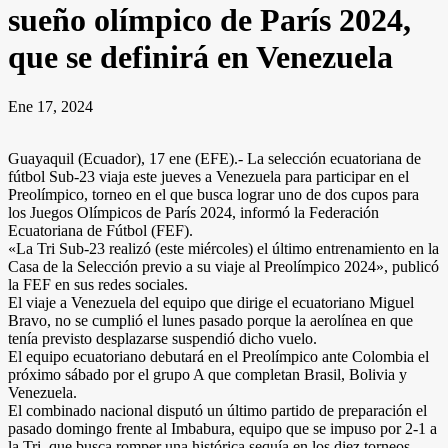
sueño olímpico de París 2024,
que se definirá en Venezuela
Ene 17, 2024
Guayaquil (Ecuador), 17 ene (EFE).- La selección ecuatoriana de
fútbol Sub-23 viaja este jueves a Venezuela para participar en el
Preolímpico, torneo en el que busca lograr uno de dos cupos para
los Juegos Olímpicos de París 2024, informó la Federación
Ecuatoriana de Fútbol (FEF).
«La Tri Sub-23 realizó (este miércoles) el último entrenamiento en la
Casa de la Selección previo a su viaje al Preolímpico 2024», publicó
la FEF en sus redes sociales.
El viaje a Venezuela del equipo que dirige el ecuatoriano Miguel
Bravo, no se cumplió el lunes pasado porque la aerolínea en que
tenía previsto desplazarse suspendió dicho vuelo.
El equipo ecuatoriano debutará en el Preolímpico ante Colombia el
próximo sábado por el grupo A que completan Brasil, Bolivia y
Venezuela.
El combinado nacional disputó un último partido de preparación el
pasado domingo frente al Imbabura, equipo que se impuso por 2-1 a
la Tri, que busca romper una histórica sequía en los diez torneos