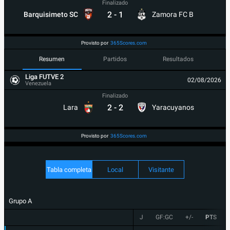
Finalizado
2
-
1
Barquisimeto SC
Zamora FC B
Provisto por
365Scores.com
Resumen
Partidos
Resultados
Liga FUTVE 2
02/08/2026
Venezuela
Finalizado
2
-
2
Lara
Yaracuyanos
Provisto por
365Scores.com
Tabla completa
Local
Visitante
Grupo A
J
GF:GC
+/-
PTS