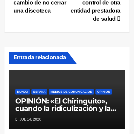
entradas
cambio de no cerrar
control de otra
una discoteca
entidad prestadora
de salud
Entrada relacionada
MUNDO
ESPAÑA
MEDIOS DE COMUNICACIÓN
OPINIÓN
OPINIÓN: «El Chiringuito»,
cuando la ridiculización y la
parcialidad se disfrazan de
JUL 14, 2026
periodismo deportivo