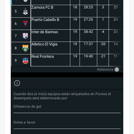
Zamora FC B
18
28:25
3
25
6
5
Puerto Cabello B
19
27:26
1
24
7
6
Inter de Barinas
19
38:42
-4
23
7
7
Atletico El Vigia
19
17:37
-20
14
3
8
Real Frontera
19
19:40
-21
11
3
9
Referencia
?
Forma de desempate en Liga FUTVE 2
Cuando dos (o más) equipos están empatados en Puntos el
desempate será determinado por:
Diferencia de gol
Goles a favor