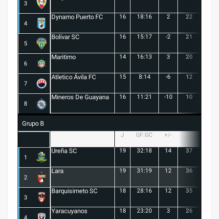
3
Dynamo Puerto FC
16
18:16
2
22
5
4
Bolívar SC
16
15:17
-2
21
6
5
Maritimo
14
16:13
3
20
5
6
Atletico Ávila FC
15
8:14
-6
12
1
7
Mineros De Guayana
16
11:21
-10
10
1
8
Grupo B
J
GF:GC
+/-
PTS
G
Ureña SC
19
32:18
14
37
10
1
Lara
19
31:19
12
36
10
2
Barquisimeto SC
18
28:16
12
35
10
3
Yaracuyanos
18
23:20
3
26
7
4