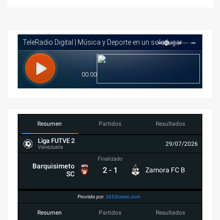
Resumen
Partidos
Resultados
Liga FUTVE 2
29/07/2026
Venezuela
Finalizado
Barquisimeto
2
-
1
Zamora FC B
SC
Provisto por
365Scores.com
Resumen
Partidos
Resultados