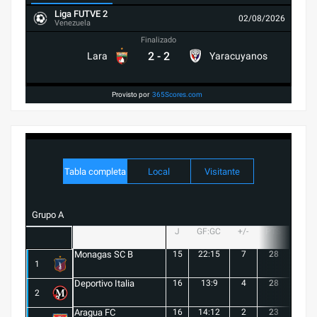
Liga FUTVE 2
02/08/2026
Venezuela
Finalizado
2
-
2
Lara
Yaracuyanos
Provisto por
365Scores.com
Tabla completa
Local
Visitante
Grupo A
J
GF:GC
+/-
PTS
G
Monagas SC B
15
22:15
7
28
8
1
Deportivo Italia
16
13:9
4
28
8
2
Aragua FC
16
14:12
2
23
6