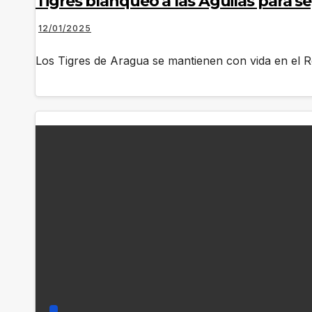
Tigres blanqueó a las Águilas para s
12/01/2025
Los Tigres de Aragua se mantienen con vida en el R