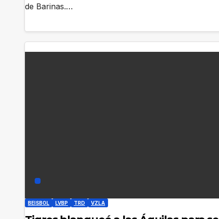
de Barinas.…
BEISBOL
LVBP
TRD
VZLA