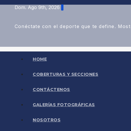
Saltar
Dom. Ago 9th, 2026
al
contenido
Conéctate con el deporte que te define. Most
HOME
COBERTURAS Y SECCIONES
CONTÁCTENOS
GALERÍAS FOTOGRÁFICAS
NOSOTROS