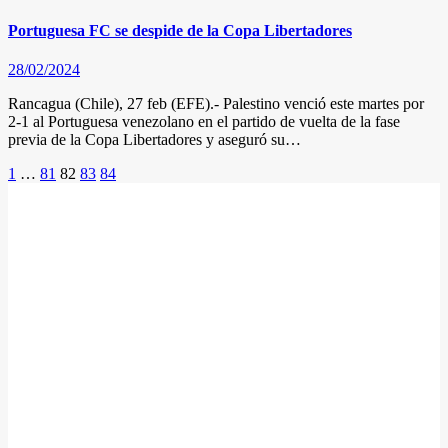
Portuguesa FC se despide de la Copa Libertadores
28/02/2024
Rancagua (Chile), 27 feb (EFE).- Palestino venció este martes por
2-1 al Portuguesa venezolano en el partido de vuelta de la fase
previa de la Copa Libertadores y aseguró su…
Posts
1
…
81
82
83
84
pagination