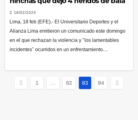
hinchas que dejó 4 heridos de bala
18/02/2024
Lima, 18 feb (EFE).- El Universitario Deportes y el
Alianza Lima emitieron un comunicado este domingo
en el que rechazan la violencia y "los lamentables
incidentes" ocurridos en un enfrentamiento…
Posts
1
…
82
83
84
pagination