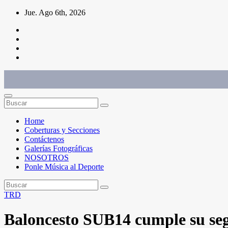
Saltar
Jue. Ago 6th, 2026
al
contenido
Conéctate con el deporte que te define. Mostramos sus historias.
Home
Coberturas y Secciones
Contáctenos
Galerías Fotográficas
NOSOTROS
Ponle Música al Deporte
TRD
Baloncesto SUB14 cumple su se