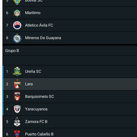
Bolívar SC
5
Maritimo
6
Atletico Ávila FC
7
Mineros De Guayana
8
Grupo B
Ureña SC
1
Lara
2
Barquisimeto SC
3
Yaracuyanos
4
Zamora FC B
5
Puerto Cabello B
6