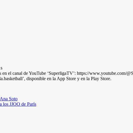
1s
arás en el canal de YouTube ‘SuperligaTV’: https://www.youtube.com/@
la.basketball’, disponible en la App Store y en la Play Store.
a Ana Soto
ra los JJOO de París