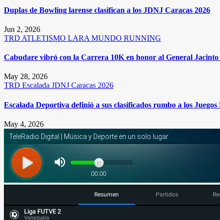
Duplas de Bowling larense clasifican a los JDNJ Caracas 2026
Jun 2, 2026
TRD
ATLETISMO
LARA
MUNDO RUNNING
Cabudare vibró con la Carrera 10K en honor al General Jacinto 
May 28, 2026
TRD
Escalada
JDNJ Caracas 2026
Escalada Deportiva definió a sus clasificados rumbo a los Juego
May 4, 2026
Resumen
Partidos
Re
Liga FUTVE 2
Venezuela