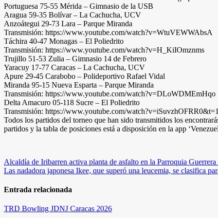
Portuguesa 75-55 Mérida – Gimnasio de la USB
Aragua 59-35 Bolívar – La Cachucha, UCV
Anzoátegui 29-73 Lara – Parque Miranda
Transmisión: https://www.youtube.com/watch?v=WtuVEWWAbsA
Táchira 40-47 Monagas – El Poliedrito
Transmisión: https://www.youtube.com/watch?v=H_KiIOmznms
Trujillo 51-53 Zulia – Gimnasio 14 de Febrero
Yaracuy 17-77 Caracas – La Cachucha, UCV
Apure 29-45 Carabobo – Polideportivo Rafael Vidal
Miranda 95-15 Nueva Esparta – Parque Miranda
Transmisión: https://www.youtube.com/watch?v=DLoWDMEmHqo
Delta Amacuro 05-118 Sucre – El Poliedrito
Transmisión: https://www.youtube.com/watch?v=iSuvzhOFRR0&t=
Todos los partidos del torneo que han sido transmitidos los encontr
partidos y la tabla de posiciones está a disposición en la app ‘Venezue
Navegación
Alcaldía de Iribarren activa planta de asfalto en la Parroquia Guerrer
Las nadadora japonesa Ikee, que superó una leucemia, se clasifica pa
de
entradas
Entrada relacionada
TRD
Bowling
JDNJ Caracas 2026