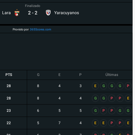
Finalizado
2
-
2
Lara
Yaracuyanos
Provisto por
365Scores.com
PTS
G
E
P
Últimas
28
8
4
3
E
G
G
G
P
28
8
4
4
G
G
P
P
E
23
6
5
5
G
P
P
G
G
22
5
7
4
E
E
P
P
E