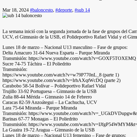
Mar 18, 2024
#baloncesto
,
#deporte
,
#sub 14
La semana inició con la segunda jornada de la fase de grupos del Cam
UCV, el Gimnasio de la USB, el Polideportivo Rafael Vidal y el Gimna
Lunes 18 de marzo – Nacional U13 masculino – Fase de grupos:
Delta Amacuro 31-64 Nueva Esparta – Parque Miranda
Transmisión: https://www.youtube.com/watch?v=GOXF5TOXEMQ
Sucre 74-75 Táchira – El Poliedrito
Transmisión:
https://www.youtube.com/watch?v=w79P770nL_8 (parte 1)
https://www.youtube.com/watch?v=IrhAXqtWcDQ (parte 2)
Carabobo 58-54 Bolívar – Polideportivo Rafael Vidal
Trujillo 33-92 Portuguesa – Gimnasio de la USB
Zulia 88-44 Mérida – Gimnasio 14 de Febrero
Caracas 82-59 Anzoátegui – La Cachucha, UCV
Lara 75-64 Miranda – Parque Miranda
Transmisión: https://www.youtube.com/watch?v=_UGkDVDupgw&
Barinas 67-77 Monagas – El Poliedrito
Transmisión: https://www.youtube.com/watch?v=IJfgP54WMYM&t
La Guaira 19-72 Aragua – Gimnasio de la USB
Lunes 18 de marzo – Nacional U13 femenino – Fase de grupos: