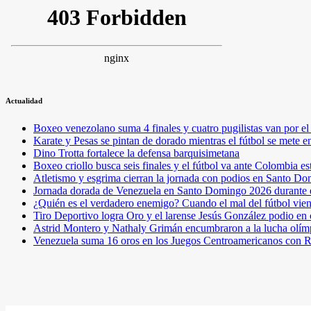
Actualidad
Boxeo venezolano suma 4 finales y cuatro pugilistas van por 
Karate y Pesas se pintan de dorado mientras el fútbol se mete 
Dino Trotta fortalece la defensa barquisimetana
Boxeo criollo busca seis finales y el fútbol va ante Colombia es
Atletismo y esgrima cierran la jornada con podios en Santo D
Jornada dorada de Venezuela en Santo Domingo 2026 durante e
¿Quién es el verdadero enemigo? Cuando el mal del fútbol vie
Tiro Deportivo logra Oro y el larense Jesús González podio en
Astrid Montero y Nathaly Grimán encumbraron a la lucha olím
Venezuela suma 16 oros en los Juegos Centroamericanos con R