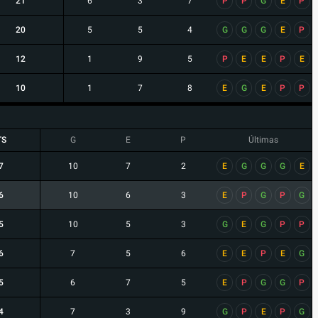
21
6
3
7
P
P
G
E
P
20
5
5
4
G
G
G
E
P
12
1
9
5
P
E
E
P
E
10
1
7
8
E
G
E
P
P
TS
G
E
P
Últimas
7
10
7
2
E
G
G
G
E
6
10
6
3
E
P
G
P
G
5
10
5
3
G
E
G
P
P
6
7
5
6
E
E
P
E
G
5
6
7
5
E
P
G
G
P
4
7
3
9
G
P
E
P
G