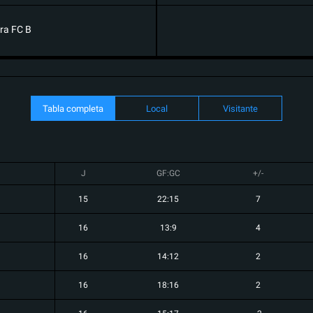
ra FC B
Tabla completa
Local
Visitante
J
GF:GC
+/-
15
22:15
7
16
13:9
4
16
14:12
2
16
18:16
2