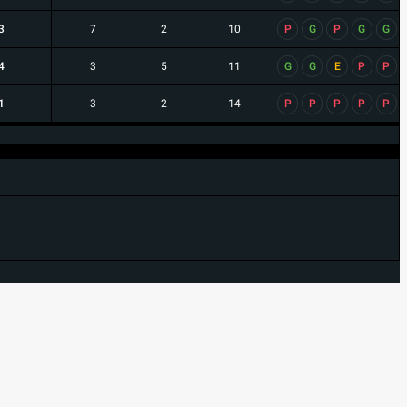
3
7
2
10
P
G
P
G
G
4
3
5
11
G
G
E
P
P
1
3
2
14
P
P
P
P
P