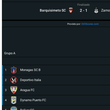
Finalizado
2
-
1
Barquisimeto SC
Zamo
Provisto por
365Scores.com
Grupo A
Monagas SC B
1
Deportivo Italia
2
Aragua FC
3
Dynamo Puerto FC
4