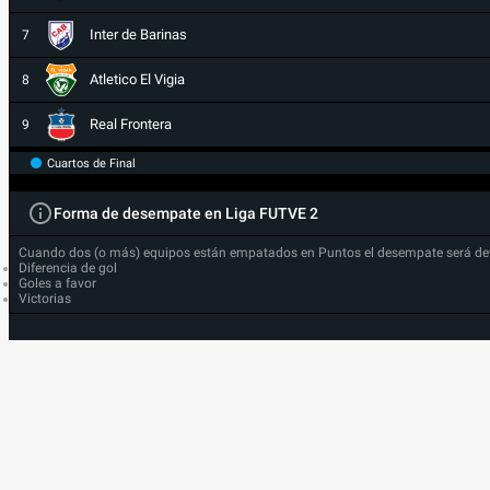
Inter de Barinas
7
Atletico El Vigia
8
Real Frontera
9
Cuartos de Final
Forma de desempate en Liga FUTVE 2
Cuando dos (o más) equipos están empatados en Puntos el desempate será de
Diferencia de gol
Goles a favor
Victorias