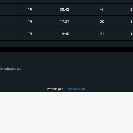
19
38:42
-4
2
19
17:37
-20
1
19
19:40
-21
1
terminado por:
Provisto por
365Scores.com