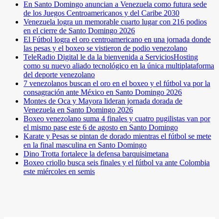
En Santo Domingo anuncian a Venezuela como futura sede
de los Juegos Centroamericanos y del Caribe 2030
Venezuela logra un memorable cuarto lugar con 216 podios
en el cierre de Santo Domingo 2026
El Fútbol logra el oro centroamericano en una jornada donde
las pesas y el boxeo se vistieron de podio venezolano
TeleRadio Digital le da la bienvenida a ServiciosHosting
como su nuevo aliado tecnológico en la única multiplataforma
del deporte venezolano
7 venezolanos buscan el oro en el boxeo y el fútbol va por la
consagración ante México en Santo Domingo 2026
Montes de Oca y Mayora lideran jornada dorada de
Venezuela en Santo Domingo 2026
Boxeo venezolano suma 4 finales y cuatro pugilistas van por
el mismo pase este 6 de agosto en Santo Domingo
Karate y Pesas se pintan de dorado mientras el fútbol se mete
en la final masculina en Santo Domingo
Dino Trotta fortalece la defensa barquisimetana
Boxeo criollo busca seis finales y el fútbol va ante Colombia
este miércoles en semis