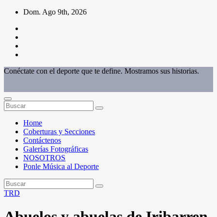
Saltar
Dom. Ago 9th, 2026
al
contenido
Conéctate con el deporte que te define. Mostramos sus historias.
Home
Coberturas y Secciones
Contáctenos
Galerías Fotográficas
NOSOTROS
Ponle Música al Deporte
TRD
Abuelos y abuelas de Iribarren