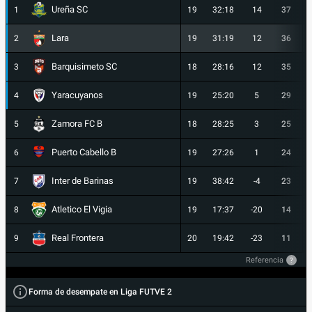
Ureña SC
1
19
32:18
14
37
Lara
2
19
31:19
12
36
Barquisimeto SC
3
18
28:16
12
35
Yaracuyanos
4
19
25:20
5
29
Zamora FC B
5
18
28:25
3
25
Puerto Cabello B
6
19
27:26
1
24
Inter de Barinas
7
19
38:42
-4
23
Atletico El Vigia
8
19
17:37
-20
14
Real Frontera
9
20
19:42
-23
11
Referencia
?
Forma de desempate en Liga FUTVE 2