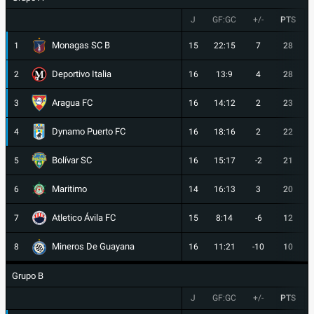
J
GF:GC
+/-
PTS
Monagas SC B
1
15
22:15
7
28
Deportivo Italia
2
16
13:9
4
28
Aragua FC
3
16
14:12
2
23
Dynamo Puerto FC
4
16
18:16
2
22
Bolívar SC
5
16
15:17
-2
21
Maritimo
6
14
16:13
3
20
Atletico Ávila FC
7
15
8:14
-6
12
Mineros De Guayana
8
16
11:21
-10
10
Grupo B
J
GF:GC
+/-
PTS