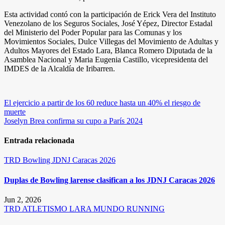
Esta actividad contó con la participación de Erick Vera del Instituto
Venezolano de los Seguros Sociales, José Yépez, Director Estadal
del Ministerio del Poder Popular para las Comunas y los
Movimientos Sociales, Dulce Villegas del Movimiento de Adultas y
Adultos Mayores del Estado Lara, Blanca Romero Diputada de la
Asamblea Nacional y Maria Eugenia Castillo, vicepresidenta del
IMDES de la Alcaldía de Iribarren.
Navegación
El ejercicio a partir de los 60 reduce hasta un 40% el riesgo de
muerte
de
Joselyn Brea confirma su cupo a París 2024
entradas
Entrada relacionada
TRD
Bowling
JDNJ Caracas 2026
Duplas de Bowling larense clasifican a los JDNJ Caracas 2026
Jun 2, 2026
TRD
ATLETISMO
LARA
MUNDO RUNNING