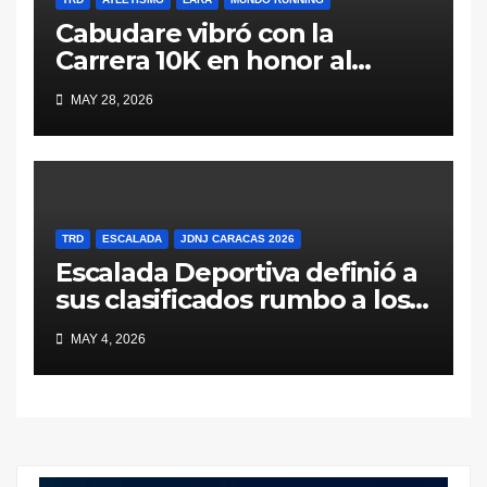
Cabudare vibró con la
Carrera 10K en honor al
General Jacinto Lara (Galería
MAY 28, 2026
y Resultados)
TRD
ESCALADA
JDNJ CARACAS 2026
Escalada Deportiva definió a
sus clasificados rumbo a los
Juegos Deportivos
MAY 4, 2026
Nacionales Juveniles Caracas
2026