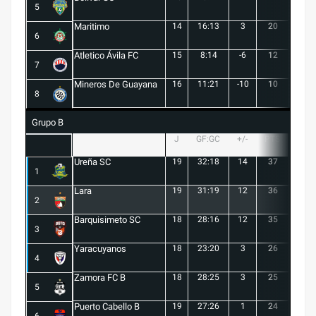
5
Maritimo
14
16:13
3
20
5
6
Atletico Ávila FC
15
8:14
-6
12
1
7
Mineros De Guayana
16
11:21
-10
10
1
8
Grupo B
J
GF:GC
+/-
PTS
G
Ureña SC
19
32:18
14
37
10
1
Lara
19
31:19
12
36
10
2
Barquisimeto SC
18
28:16
12
35
10
3
Yaracuyanos
18
23:20
3
26
7
4
Zamora FC B
18
28:25
3
25
6
5
Puerto Cabello B
19
27:26
1
24
7