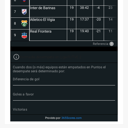
6
Inter de Barinas
19
38:42
-4
23
7
7
Atletico El Vigia
19
17:37
-20
14
3
8
Real Frontera
19
19:40
-21
11
3
9
Referencia
?
Forma de desempate en Liga FUTVE 2
Cuando dos (o más) equipos están empatados en Puntos el
desempate será determinado por:
Diferencia de gol
Goles a favor
Victorias
Provisto por
365Scores.com