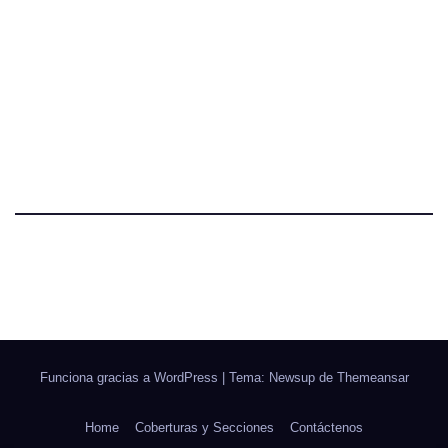
Funciona gracias a WordPress
|
Tema: Newsup de
Themeansar
Home
Coberturas y Secciones
Contáctenos