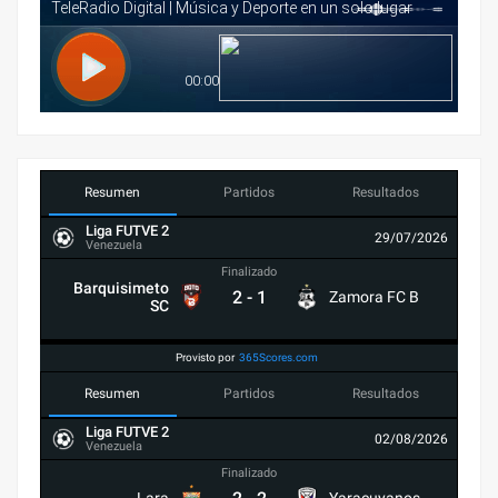
Resumen
Partidos
Resultados
Liga FUTVE 2
29/07/2026
Venezuela
Finalizado
Barquisimeto
2
-
1
Zamora FC B
SC
Provisto por
365Scores.com
Resumen
Partidos
Resultados
Liga FUTVE 2
02/08/2026
Venezuela
Finalizado