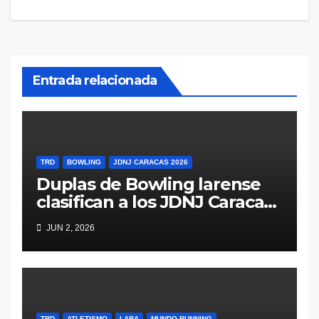
Entrada relacionada
TRD
BOWLING
JDNJ CARACAS 2026
Duplas de Bowling larense
clasifican a los JDNJ Caracas
2026
JUN 2, 2026
TRD
ATLETISMO
LARA
MUNDO RUNNING