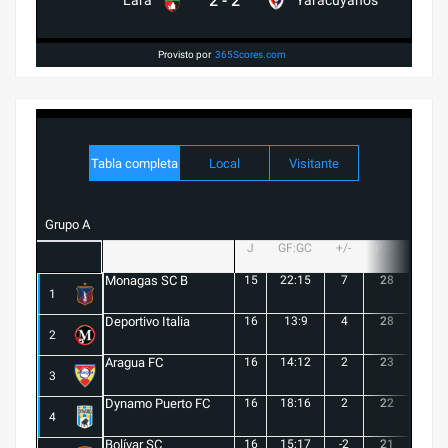
2
-
2
Lara
Yaracuyanos
Provisto por
365Scores.com
Tabla completa
Local
Visitante
Grupo A
J
GF:GC
+/-
PTS
G
Monagas SC B
15
22:15
7
28
8
1
Deportivo Italia
16
13:9
4
28
8
2
Aragua FC
16
14:12
2
23
6
3
Dynamo Puerto FC
16
18:16
2
22
5
4
Bolívar SC
16
15:17
-2
21
6