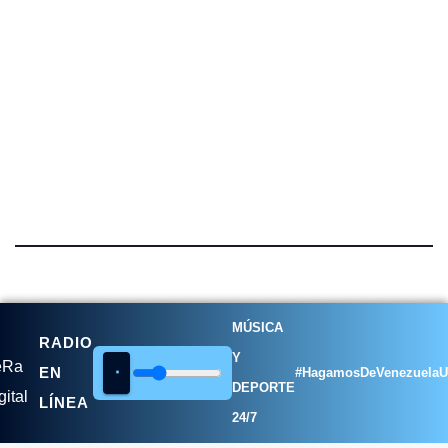
MÚSICA
RADIO
Y
EN
#HagamosDeVenezuelaU
DEPORTE
LÍNEA
24/7