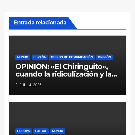
Entrada relacionada
MUNDO
ESPAÑA
MEDIOS DE COMUNICACIÓN
OPINIÓN
OPINIÓN: «El Chiringuito»,
cuando la ridiculización y la
parcialidad se disfrazan de
JUL 14, 2026
periodismo deportivo
EUROPA
FUTBOL
MUNDO