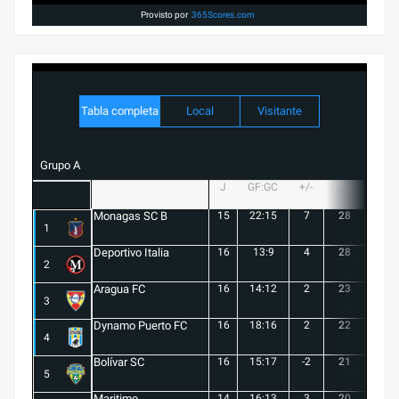
Provisto por
365Scores.com
Tabla completa
Local
Visitante
Grupo A
J
GF:GC
+/-
PTS
G
Monagas SC B
15
22:15
7
28
8
1
Deportivo Italia
16
13:9
4
28
8
2
Aragua FC
16
14:12
2
23
6
3
Dynamo Puerto FC
16
18:16
2
22
5
4
Bolívar SC
16
15:17
-2
21
6
5
Maritimo
14
16:13
3
20
5