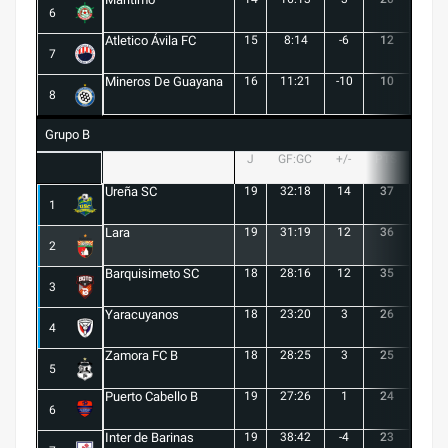
6
Atletico Ávila FC
15
8:14
-6
12
1
7
Mineros De Guayana
16
11:21
-10
10
1
8
Grupo B
J
GF:GC
+/-
PTS
G
Ureña SC
19
32:18
14
37
10
1
Lara
19
31:19
12
36
10
2
Barquisimeto SC
18
28:16
12
35
10
3
Yaracuyanos
18
23:20
3
26
7
4
Zamora FC B
18
28:25
3
25
6
5
Puerto Cabello B
19
27:26
1
24
7
6
Inter de Barinas
19
38:42
-4
23
7