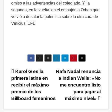
omiso a las advertencias del colegiado. Y, la
segunda, en la vuelta, en el empujón a Orban que
volvió a desatar la polémica sobre la otra cara de
Vinícius. EFE
Navegación
Karol G es la
Rafa Nadal renuncia
primera latina en
a Indian Wells: «No
de
recibir el máximo
me encuentro listo
entradas
premio de los
para jugar al
Billboard femeninos
máximo nivel»