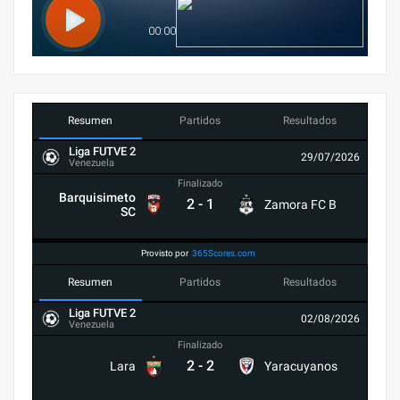
Resumen
Partidos
Resultados
Liga FUTVE 2
29/07/2026
Venezuela
Finalizado
Barquisimeto
2
-
1
Zamora FC B
SC
Provisto por
365Scores.com
Resumen
Partidos
Resultados
Liga FUTVE 2
02/08/2026
Venezuela
Finalizado
2
-
2
Lara
Yaracuyanos