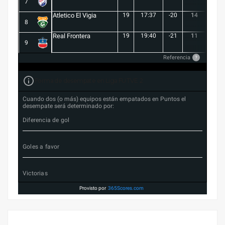
7
Atletico El Vigia
19
17:37
-20
14
3
8
Real Frontera
19
19:40
-21
11
3
9
Referencia
?
Forma de desempate en Liga FUTVE 2
Cuando dos (o más) equipos están empatados en Puntos el
desempate será determinado por:
Diferencia de gol
Goles a favor
Victorias
Provisto por
365Scores.com