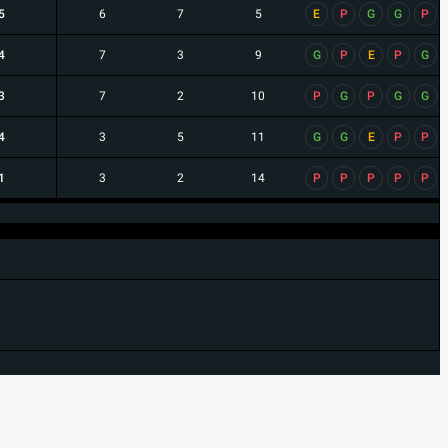
5
6
7
5
E
P
G
G
P
4
7
3
9
G
P
E
P
G
3
7
2
10
P
G
P
G
G
4
3
5
11
G
G
E
P
P
1
3
2
14
P
P
P
P
P