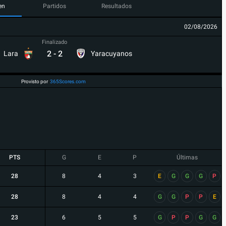
en
Partidos
Resultados
02/08/2026
Finalizado
2
-
2
Lara
Yaracuyanos
Provisto por
365Scores.com
PTS
G
E
P
Últimas
28
8
4
3
E
G
G
G
P
28
8
4
4
G
G
P
P
E
23
6
5
5
G
P
P
G
G