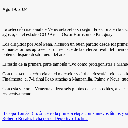
Ago 19, 2024
La selección nacional de Venezuela selló su segunda victoria en la C
agosto, en el estadio COP Arena Óscar Harrison de Paraguay.
Los dirigidos por José Peña, hicieron un buen partido desde los prim
el marcador tras aprovechar un rechace de la defensa rival, definiend
potente disparo desde fuera del área.
El festín de la primera parte también tuvo como protagonistas a Manue
Con una ventaja cómoda en el marcador y el rival descuidando las labor
Finalmente, el 7-1 final llegó gracias a Manzanilla, Palma y Neus, q
Con esta victoria, Venezuela llega seis puntos de seis posibles, a la e
respectivamente.
Navegación
II Copa Tomás Rincón cerró la primera etapa con 7 nuevos títulos y se
Roberto Rosales ficha por el Deportivo Táchira
de