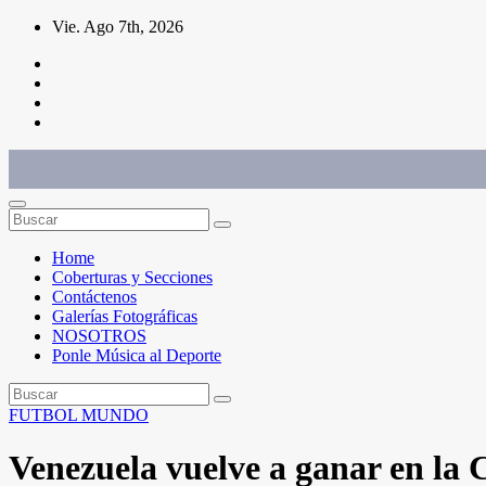
Saltar
Vie. Ago 7th, 2026
al
contenido
Conéctate con el deporte que te define. Mostramos sus historias.
Home
Coberturas y Secciones
Contáctenos
Galerías Fotográficas
NOSOTROS
Ponle Música al Deporte
FUTBOL
MUNDO
Venezuela vuelve a ganar en 