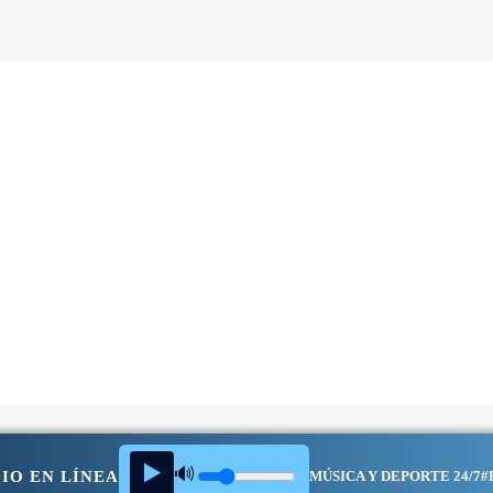
▶️
🔊
IO EN LÍNEA
MÚSICA Y DEPORTE 24/7
#