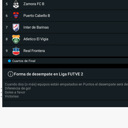
Zamora FC B
5
Puerto Cabello B
6
Inter de Barinas
7
Atletico El Vigia
8
Real Frontera
9
Cuartos de Final
Forma de desempate en Liga FUTVE 2
Cuando dos (o más) equipos están empatados en Puntos el desempate será de
Diferencia de gol
Goles a favor
Victorias