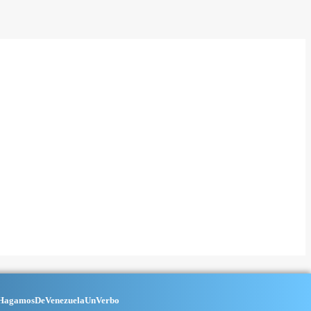
HagamosDeVenezuelaUnVerbo