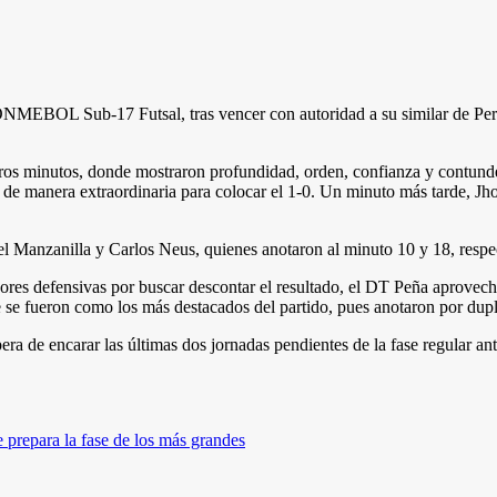
ONMEBOL Sub-17 Futsal, tras vencer con autoridad a su similar de Perú
eros minutos, donde mostraron profundidad, orden, confianza y contunde
o de manera extraordinaria para colocar el 1-0. Un minuto más tarde, Jh
l Manzanilla y Carlos Neus, quienes anotaron al minuto 10 y 18, respect
es defensivas por buscar descontar el resultado, el DT Peña aprovechó p
ue se fueron como los más destacados del partido, pues anotaron por du
spera de encarar las últimas dos jornadas pendientes de la fase regular 
 prepara la fase de los más grandes