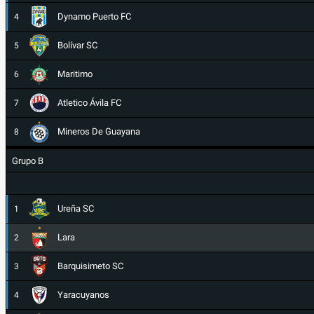
Dynamo Puerto FC
4
Bolívar SC
5
Maritimo
6
Atletico Ávila FC
7
Mineros De Guayana
8
Grupo B
Ureña SC
1
Lara
2
Barquisimeto SC
3
Yaracuyanos
4