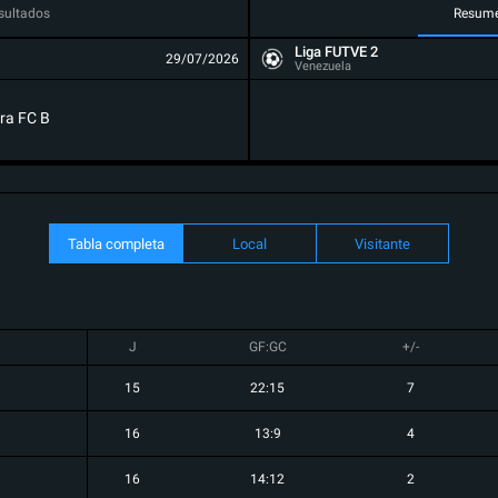
sultados
Resum
Liga FUTVE 2
29/07/2026
Venezuela
ra FC B
Tabla completa
Local
Visitante
J
GF:GC
+/-
15
22:15
7
16
13:9
4
16
14:12
2