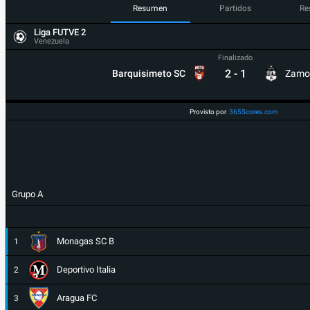
Resumen
Partidos
Re
Liga FUTVE 2
Venezuela
Finalizado
2
-
1
Barquisimeto SC
Zamo
Provisto por
365Scores.com
Grupo A
Monagas SC B
1
Deportivo Italia
2
Aragua FC
3