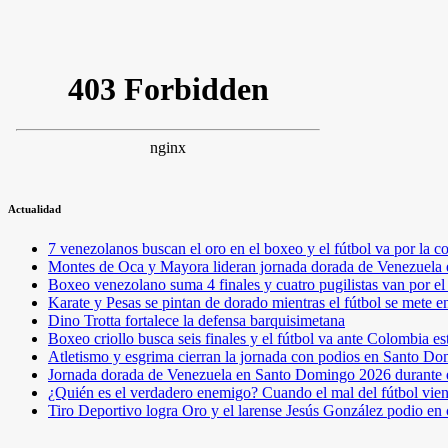
Actualidad
7 venezolanos buscan el oro en el boxeo y el fútbol va por l
Montes de Oca y Mayora lideran jornada dorada de Venezuel
Boxeo venezolano suma 4 finales y cuatro pugilistas van por 
Karate y Pesas se pintan de dorado mientras el fútbol se mete 
Dino Trotta fortalece la defensa barquisimetana
Boxeo criollo busca seis finales y el fútbol va ante Colombia es
Atletismo y esgrima cierran la jornada con podios en Santo D
Jornada dorada de Venezuela en Santo Domingo 2026 durante e
¿Quién es el verdadero enemigo? Cuando el mal del fútbol vie
Tiro Deportivo logra Oro y el larense Jesús González podio en