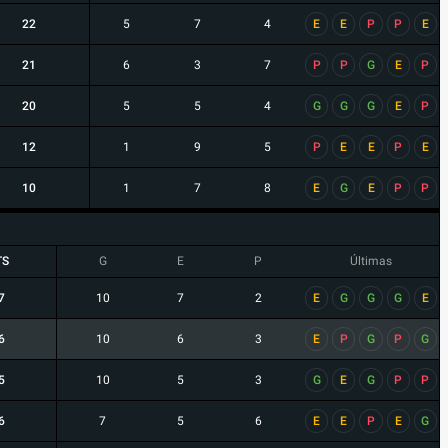
22
5
7
4
E
E
P
P
E
21
6
3
7
P
P
G
E
P
20
5
5
4
G
G
G
E
P
12
1
9
5
P
E
E
P
E
10
1
7
8
E
G
E
P
P
TS
G
E
P
Últimas
7
10
7
2
E
G
G
G
E
6
10
6
3
E
P
G
P
G
5
10
5
3
G
E
G
P
P
6
7
5
6
E
E
P
E
G