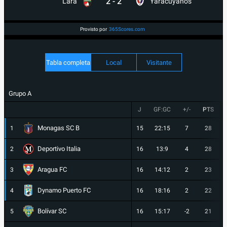
2
-
2
Lara
Yaracuyanos
Provisto por
365Scores.com
Tabla completa
Local
Visitante
Grupo A
J
GF:GC
+/-
PTS
Monagas SC B
1
15
22:15
7
28
Deportivo Italia
2
16
13:9
4
28
Aragua FC
3
16
14:12
2
23
Dynamo Puerto FC
4
16
18:16
2
22
Bolívar SC
5
16
15:17
-2
21