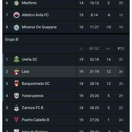
Maritimo
6
14
16:13
3
20
Atletico Ávila FC
7
15
8:14
-6
12
Mineros De Guayana
8
16
11:21
-10
10
Grupo B
J
GF:GC
+/-
PTS
Ureña SC
1
19
32:18
14
37
Lara
2
19
31:19
12
36
Barquisimeto SC
3
18
28:16
12
35
Yaracuyanos
4
19
25:20
5
29
Zamora FC B
5
18
28:25
3
25
Puerto Cabello B
6
19
27:26
1
24
Inter de Barinas