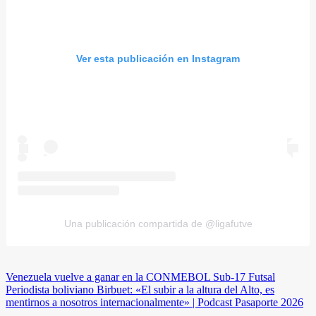
Ver esta publicación en Instagram
Una publicación compartida de @ligafutve
Navegación
Venezuela vuelve a ganar en la CONMEBOL Sub-17 Futsal
Periodista boliviano Birbuet: «El subir a la altura del Alto, es
de
mentirnos a nosotros internacionalmente» | Podcast Pasaporte 2026