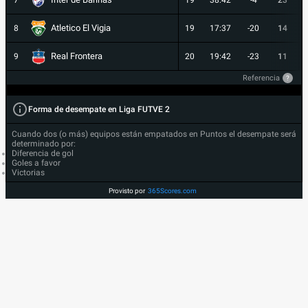
7
19
38:42
-4
23
Atletico El Vigia
8
19
17:37
-20
14
Real Frontera
9
20
19:42
-23
11
Referencia
?
Forma de desempate en Liga FUTVE 2
Cuando dos (o más) equipos están empatados en Puntos el desempate será
determinado por:
Diferencia de gol
Goles a favor
Victorias
Provisto por
365Scores.com