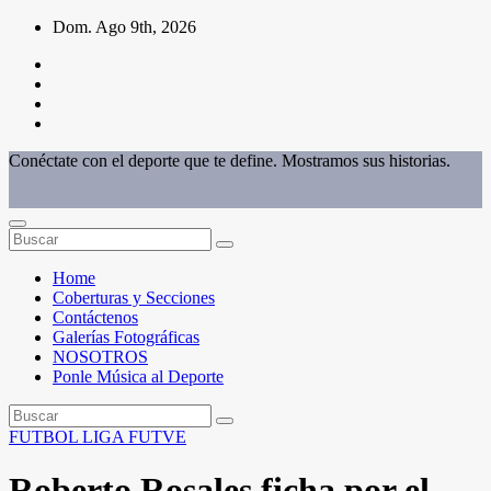
Saltar
Dom. Ago 9th, 2026
al
contenido
Conéctate con el deporte que te define. Mostramos sus historias.
Home
Coberturas y Secciones
Contáctenos
Galerías Fotográficas
NOSOTROS
Ponle Música al Deporte
FUTBOL
LIGA FUTVE
Roberto Rosales ficha por el