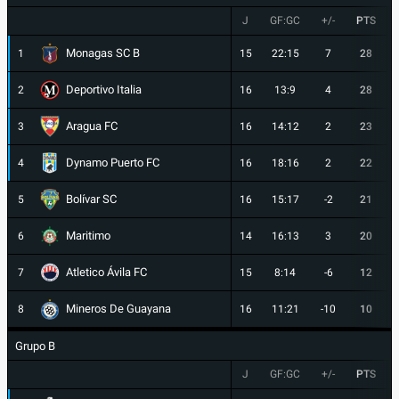
J
GF:GC
+/-
PTS
Monagas SC B
1
15
22:15
7
28
Deportivo Italia
2
16
13:9
4
28
Aragua FC
3
16
14:12
2
23
Dynamo Puerto FC
4
16
18:16
2
22
Bolívar SC
5
16
15:17
-2
21
Maritimo
6
14
16:13
3
20
Atletico Ávila FC
7
15
8:14
-6
12
Mineros De Guayana
8
16
11:21
-10
10
Grupo B
J
GF:GC
+/-
PTS