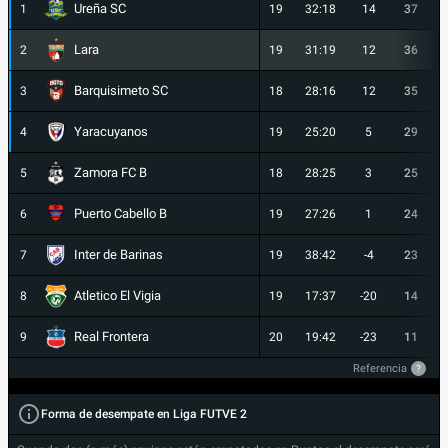
Ureña SC
1
19
32:18
14
37
Lara
2
19
31:19
12
36
Barquisimeto SC
3
18
28:16
12
35
Yaracuyanos
4
19
25:20
5
29
Zamora FC B
5
18
28:25
3
25
Puerto Cabello B
6
19
27:26
1
24
Inter de Barinas
7
19
38:42
-4
23
Atletico El Vigia
8
19
17:37
-20
14
Real Frontera
9
20
19:42
-23
11
Referencia
?
Forma de desempate en Liga FUTVE 2