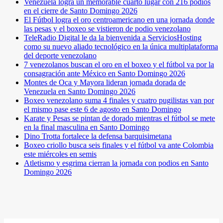
Venezuela logra un memorable cuarto lugar con 216 podios
en el cierre de Santo Domingo 2026
El Fútbol logra el oro centroamericano en una jornada donde
las pesas y el boxeo se vistieron de podio venezolano
TeleRadio Digital le da la bienvenida a ServiciosHosting
como su nuevo aliado tecnológico en la única multiplataforma
del deporte venezolano
7 venezolanos buscan el oro en el boxeo y el fútbol va por la
consagración ante México en Santo Domingo 2026
Montes de Oca y Mayora lideran jornada dorada de
Venezuela en Santo Domingo 2026
Boxeo venezolano suma 4 finales y cuatro pugilistas van por
el mismo pase este 6 de agosto en Santo Domingo
Karate y Pesas se pintan de dorado mientras el fútbol se mete
en la final masculina en Santo Domingo
Dino Trotta fortalece la defensa barquisimetana
Boxeo criollo busca seis finales y el fútbol va ante Colombia
este miércoles en semis
Atletismo y esgrima cierran la jornada con podios en Santo
Domingo 2026