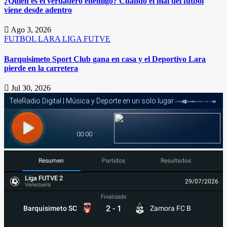
¿Quién es el verdadero enemigo? Cuando el mal del fútbol
viene desde adentro
Ago 3, 2026
FUTBOL
LARA
LIGA FUTVE
Barquisimeto Sport Club gana en casa y el Deportivo Lara
pierde en la carretera
Jul 30, 2026
Resumen
Partidos
Resultados
Liga FUTVE 2
29/07/2026
Venezuela
Finalizado
2
-
1
Barquisimeto SC
Zamora FC B