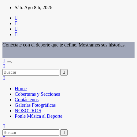
Saltar
Sáb. Ago 8th, 2026
al
contenido
Conéctate con el deporte que te define. Mostramos sus historias.
Home
Coberturas y Secciones
Contáctenos
Galerías Fotográficas
NOSOTROS
Ponle Música al Deporte