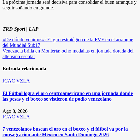
La próxima jornada será decisiva para consolidar el buen arranque y
seguir soñando en grande.
TRD Sport | LAP
Navegación
«De dónde venimos»: El giro estratégico de la FVF en el arranque
del Mundial Sub17
de
Venezuela brilla en Montería: ocho medallas en jornada dorada del
entradas
atletismo escolar
Entrada relacionada
JCAC
VZLA
El Fútbol logra el oro centroamericano en una jornada donde
las pesas y el boxeo se vistieron de podio venezolano
Ago 8, 2026
JCAC
VZLA
7 venezolanos buscan el oro en el boxeo y el fútbol va por la
consagración ante México en Santo Domingo 2026