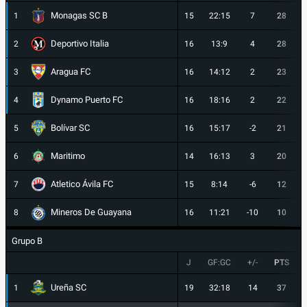
Monagas SC B
1
15
22:15
7
28
Deportivo Italia
2
16
13:9
4
28
Aragua FC
3
16
14:12
2
23
Dynamo Puerto FC
4
16
18:16
2
22
Bolívar SC
5
16
15:17
-2
21
Maritimo
6
14
16:13
3
20
Atletico Ávila FC
7
15
8:14
-6
12
Mineros De Guayana
8
16
11:21
-10
10
Grupo B
J
GF:GC
+/-
PTS
Ureña SC
1
19
32:18
14
37