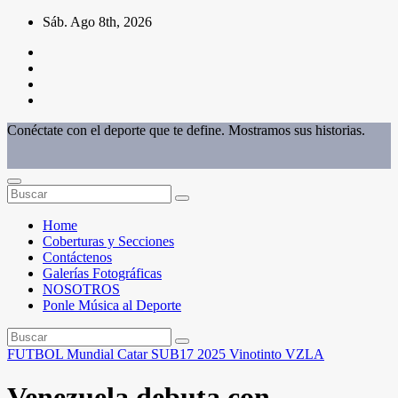
Saltar
Sáb. Ago 8th, 2026
al
contenido
Conéctate con el deporte que te define. Mostramos sus historias.
Home
Coberturas y Secciones
Contáctenos
Galerías Fotográficas
NOSOTROS
Ponle Música al Deporte
FUTBOL
Mundial Catar SUB17 2025
Vinotinto
VZLA
Venezuela debuta con