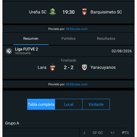
19:30
Ureña SC
Barquisimeto SC
Provisto por
365Scores.com
Resumen
Partidos
Resultados
Liga FUTVE 2
02/08/2026
Venezuela
Finalizado
2
-
2
Lara
Yaracuyanos
Provisto por
365Scores.com
Tabla completa
Local
Visitante
Grupo A
J
GF:GC
+/-
PTS