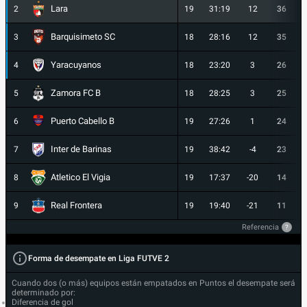
Lara
2
19
31:19
12
36
Barquisimeto SC
3
18
28:16
12
35
Yaracuyanos
4
18
23:20
3
26
Zamora FC B
5
18
28:25
3
25
Puerto Cabello B
6
19
27:26
1
24
Inter de Barinas
7
19
38:42
-4
23
Atletico El Vigia
8
19
17:37
-20
14
Real Frontera
9
19
19:40
-21
11
Referencia
?
Forma de desempate en Liga FUTVE 2
Cuando dos (o más) equipos están empatados en Puntos el desempate será
determinado por:
Diferencia de gol