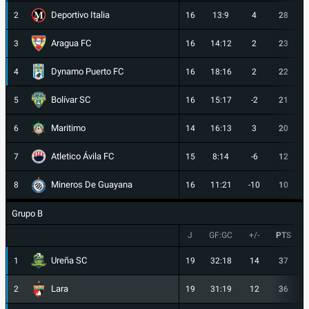
Deportivo Italia
2
16
13:9
4
28
Aragua FC
3
16
14:12
2
23
Dynamo Puerto FC
4
16
18:16
2
22
Bolívar SC
5
16
15:17
-2
21
Maritimo
6
14
16:13
3
20
Atletico Ávila FC
7
15
8:14
-6
12
Mineros De Guayana
8
16
11:21
-10
10
Grupo B
J
GF:GC
+/-
PTS
Ureña SC
1
19
32:18
14
37
Lara
2
19
31:19
12
36