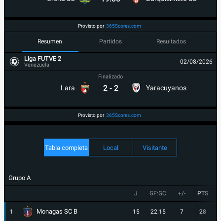
Provisto por
365Scores.com
Resumen
Partidos
Resultados
Liga FUTVE 2
02/08/2026
Venezuela
Finalizado
2
-
2
Lara
Yaracuyanos
Provisto por
365Scores.com
Tabla completa
Local
Visitante
Grupo A
J
GF:GC
+/-
PTS
Monagas SC B
1
15
22:15
7
28