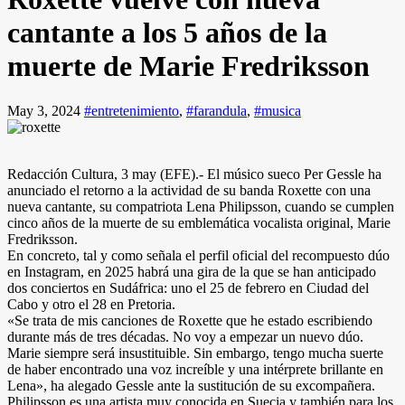
cantante a los 5 años de la
muerte de Marie Fredriksson
May 3, 2024
#entretenimiento
,
#farandula
,
#musica
Redacción Cultura, 3 may (EFE).- El músico sueco Per Gessle ha
anunciado el retorno a la actividad de su banda Roxette con una
nueva cantante, su compatriota Lena Philipsson, cuando se cumplen
cinco años de la muerte de su emblemática vocalista original, Marie
Fredriksson.
En concreto, tal y como señala el perfil oficial del recompuesto dúo
en Instagram, en 2025 habrá una gira de la que se han anticipado
dos conciertos en Sudáfrica: uno el 25 de febrero en Ciudad del
Cabo y otro el 28 en Pretoria.
«Se trata de mis canciones de Roxette que he estado escribiendo
durante más de tres décadas. No voy a empezar un nuevo dúo.
Marie siempre será insustituible. Sin embargo, tengo mucha suerte
de haber encontrado una voz increíble y una intérprete brillante en
Lena», ha alegado Gessle ante la sustitución de su excompañera.
Philipsson es una artista muy conocida en Suecia y también para los