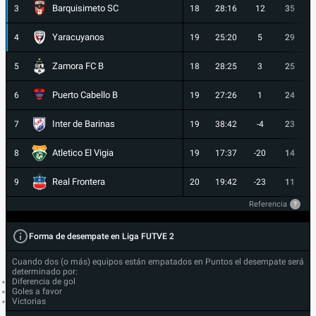
Barquisimeto SC
3
18
28:16
12
35
Yaracuyanos
4
19
25:20
5
29
Zamora FC B
5
18
28:25
3
25
Puerto Cabello B
6
19
27:26
1
24
Inter de Barinas
7
19
38:42
-4
23
Atletico El Vigia
8
19
17:37
-20
14
Real Frontera
9
20
19:42
-23
11
Referencia
?
Forma de desempate en Liga FUTVE 2
Cuando dos (o más) equipos están empatados en Puntos el desempate será
determinado por:
Diferencia de gol
Goles a favor
Victorias