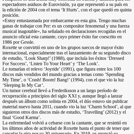
espectadores asiduos de Eurovisión, ya que representó a su país en
la edición de 2004 con el tema ‘It Hurts’, con el que quedó en quinta
posición.
«Estoy entusiasmada por embarcarme en esta gira. Tengo muchas
ganas de trabajar con Per: es un compositor fenomenal y una fuerza
musical inagotable», ha señalado en declaraciones recogidas en el
anuncio oficial esta cantante, cuyo primer éxito fue coescrito en
1986 por Gessle.
Roxette se convirtió en uno de los grupos suecos de mayor éxito
internacional, especialmente tras el lanzamiento de su segundo disco
de estudio, ‘Look Sharp!’ (1988), que incluía los éxitos ‘Dressed
For Success’, ‘Listen To Your Heart’ y ‘The Look’.
Le tomarían el relevo ‘Joyride’ (1991), que figura entre los 100
discos más vendidos del mundo gracias a temas como ‘Spending
My Time’, o ‘Crash! Boom! Bang!’ (1994), con el que vio la luz
‘Sleeping In My Car’.
Un tumor cerebral llevó a Frederiksson a un largo período de
recuperación a principios del siglo XXI y, aunque llegó a lanzar
después un álbum como solista en 2004, el dúo estuvo sin publicar
material nuevo hasta 2011, cuando vio la luz ‘Charm School’, al que
siguieron otros dos discos más de estudio, ‘Travelling’ (2012) y el
final ‘Good Karma’.
La enfermedad volvió a cebarse con la cantante, que se resintió en
los últimos años de actividad de Roxette hasta el punto de tener que
cancelar la gira por su 30 aniversario. En 2019, se anunció su