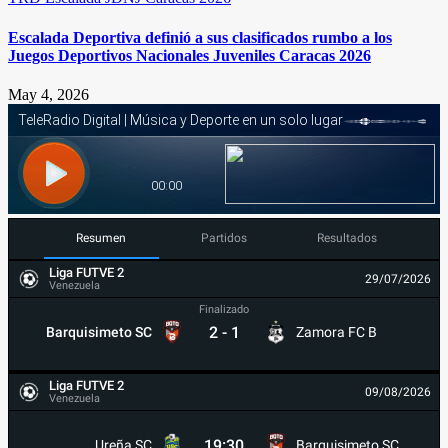
Escalada Deportiva definió a sus clasificados rumbo a los
Juegos Deportivos Nacionales Juveniles Caracas 2026
May 4, 2026
Resumen
Partidos
Resultados
Liga FUTVE 2
29/07/2026
Venezuela
Finalizado
2
-
1
Barquisimeto SC
Zamora FC B
Liga FUTVE 2
09/08/2026
Venezuela
19:30
Ureña SC
Barquisimeto SC