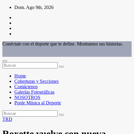
Saltar
Dom. Ago 9th, 2026
al
contenido
Conéctate con el deporte que te define. Mostramos sus historias.
Home
Coberturas y Secciones
Contáctenos
Galerías Fotográficas
NOSOTROS
Ponle Música al Deporte
TRD
Roxette vuelve con nueva