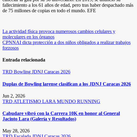
fallecimiento a los 61 años de edad, pero tras haber despachado más
de 75 millones de copias en todo el mundo. EFE
Navegación
La actividad física provoca numerosos cambios celulares y
moleculares en los órganos
de
CPNNAI dicta protección a dos niños obligados a realizar trabajos
entradas
forzosos
Entrada relacionada
TRD
Bowling
JDNJ Caracas 2026
Duplas de Bowling larense clasifican a los JDNJ Caracas 2026
Jun 2, 2026
TRD
ATLETISMO
LARA
MUNDO RUNNING
Cabudare vibró con la Carrera 10K en honor al General
Jacinto Lara (Galería y Resultados)
May 28, 2026
TRD
Escalada
JDNJ Caracas 2026