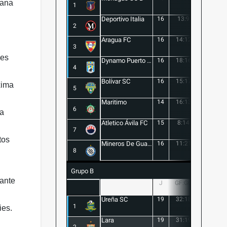
zana
1
Deportivo Italia
16
13:9
4
2
Aragua FC
16
14:12
2
3
 es
Dynamo Puerto FC
16
18:16
2
4
Bolívar SC
16
15:17
-2
xima
5
Maritimo
14
16:13
3
6
ta
Atletico Ávila FC
15
8:14
-6
7
tos
Mineros De Guayana
16
11:21
-10
8
Grupo B
ante
J
GF:GC
+/-
Ureña SC
19
32:18
14
1
ies.
Lara
19
31:19
12