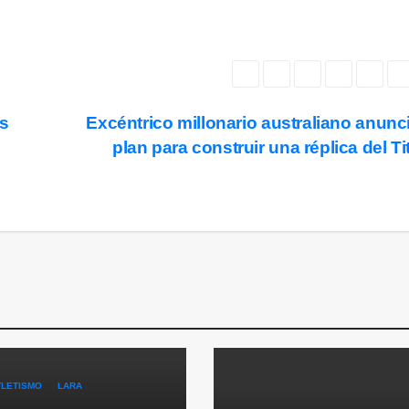
ás
Excéntrico millonario australiano anunc
plan para construir una réplica del Ti
TLETISMO
LARA