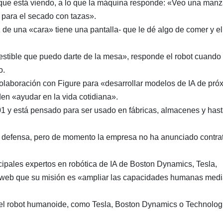
ue está viendo, a lo que la máquina responde: «Veo una man
la para el secado con tazas».
de una «cara» tiene una pantalla- que le dé algo de comer y el
estible que puedo darte de la mesa», responde el robot cuando
o.
colaboración con Figure para «desarrollar modelos de IA de pró
en «ayudar en la vida cotidiana».
 01 y está pensado para ser usado en fábricas, almacenes y has
e la defensa, pero de momento la empresa no ha anunciado contra
cipales expertos en robótica de IA de Boston Dynamics, Tesla,
 web que su misión es «ampliar las capacidades humanas medi
 el robot humanoide, como Tesla, Boston Dynamics o Technolog