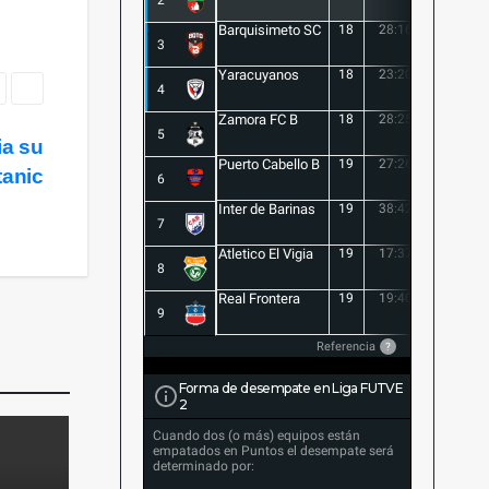
2
Barquisimeto SC
18
28:16
12
3
Yaracuyanos
18
23:20
3
4
Zamora FC B
18
28:25
3
5
ia su
Puerto Cabello B
19
27:26
1
tanic
6
Inter de Barinas
19
38:42
-4
7
Atletico El Vigia
19
17:37
-20
8
Real Frontera
19
19:40
-21
9
Referencia
?
Forma de desempate en Liga FUTVE
2
Cuando dos (o más) equipos están
empatados en Puntos el desempate será
determinado por: