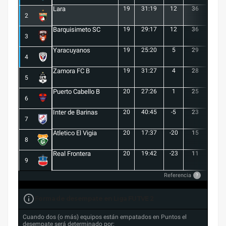
Lara
19
31:19
12
36
10
2
Barquisimeto SC
19
29:17
12
36
10
3
Yaracuyanos
19
25:20
5
29
8
4
Zamora FC B
19
31:27
4
28
7
5
Puerto Cabello B
20
27:26
1
25
7
6
Inter de Barinas
20
40:45
-5
23
7
7
Atletico El Vigia
20
17:37
-20
15
3
8
Real Frontera
20
19:42
-23
11
3
9
Referencia
?
Forma de desempate en Liga FUTVE 2
Cuando dos (o más) equipos están empatados en Puntos el
desempate será determinado por: