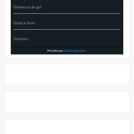
Diferencia de gol
Goles a favor
Victorias
Provisto por
365Scores.com