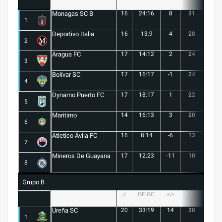
Monagas SC B
16
24:16
8
31
9
1
Deportivo Italia
16
13:9
4
28
8
2
Aragua FC
17
14:12
2
24
6
3
Bolívar SC
17
16:17
-1
24
7
4
Dynamo Puerto FC
17
18:17
1
22
5
5
Maritimo
14
16:13
3
20
5
6
Atletico Ávila FC
16
8:14
-6
13
1
7
Mineros De Guayana
17
12:23
-11
10
1
8
Grupo B
J
GF:GC
+/-
PTS
G
Ureña SC
20
33:19
14
38
10
1