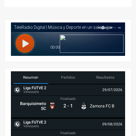
Resumen
Partidos
Resultados
Liga FUTVE 2
29/07/2026
Venezuela
Finalizado
Barquisimeto
2
-
1
Zamora FC B
SC
Liga FUTVE 2
09/08/2026
Venezuela
Finalizado