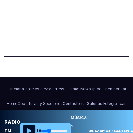
Funciona gracias a WordPress
|
Tema:
Newsup
de
Themeansar
Home
Coberturas y Secciones
Contáctenos
Galerías Fotográficas
NOSOTROS
Ponle Música al Deporte
MÚSICA
RADIO
Y
▶️
🔊
EN
#HagamosDeVenezue