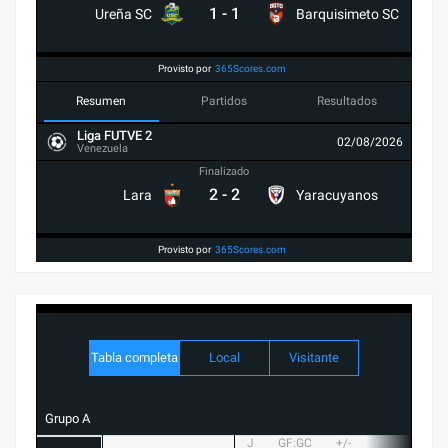
1
-
1
Ureña SC
Barquisimeto SC
Provisto por
365Scores.com
Resumen
Partidos
Resultados
Liga FUTVE 2
02/08/2026
Venezuela
Finalizado
2
-
2
Lara
Yaracuyanos
Provisto por
365Scores.com
Tabla completa
Local
Visitante
Grupo A
J
GF:GC
+/-
PTS
G