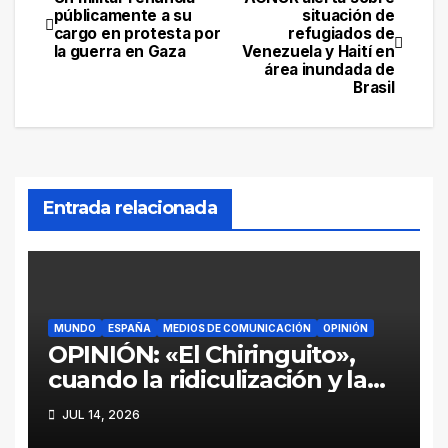
Navegación
públicamente a su
situación de
cargo en protesta por
refugiados de
de
la guerra en Gaza
Venezuela y Haití en
área inundada de
entradas
Brasil
Entrada relacionada
MUNDO
ESPAÑA
MEDIOS DE COMUNICACIÓN
OPINIÓN
OPINIÓN: «El Chiringuito»,
cuando la ridiculización y la
parcialidad se disfrazan de
JUL 14, 2026
periodismo deportivo