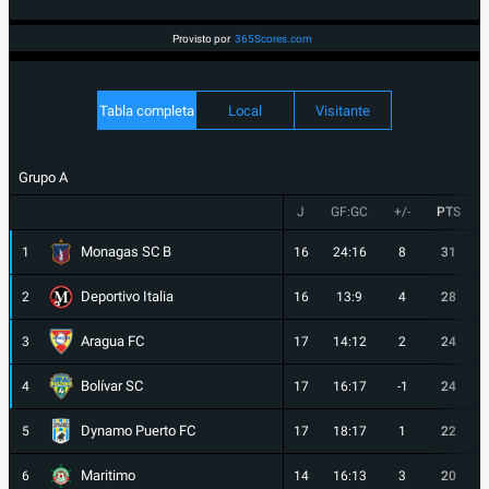
Provisto por
365Scores.com
Tabla completa
Local
Visitante
Grupo A
J
GF:GC
+/-
PTS
Monagas SC B
1
16
24:16
8
31
Deportivo Italia
2
16
13:9
4
28
Aragua FC
3
17
14:12
2
24
Bolívar SC
4
17
16:17
-1
24
Dynamo Puerto FC
5
17
18:17
1
22
Maritimo
6
14
16:13
3
20