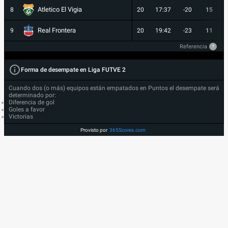
Atletico El Vigia
8
20
17:37
-20
15
Real Frontera
9
20
19:42
-23
11
Referencia
?
Forma de desempate en Liga FUTVE 2
Cuando dos (o más) equipos están empatados en Puntos el desempate será
determinado por:
Diferencia de gol
Goles a favor
Victorias
Provisto por
365Scores.com