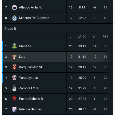
Atletico Ávila FC
7
16
8:14
-6
13
Mineros De Guayana
8
17
12:23
-11
10
Grupo B
J
GF:GC
+/-
PTS
Ureña SC
1
20
33:19
14
38
Lara
2
19
31:19
12
36
Barquisimeto SC
3
19
29:17
12
36
Yaracuyanos
4
19
25:20
5
29
Zamora FC B
5
19
31:27
4
28
Puerto Cabello B
6
20
27:26
1
25
Inter de Barinas
7
20
40:45
-5
23