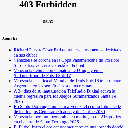
Actualidad
Richard Páez y César Farías atraviesan momentos decisivos
en sus clubes
Venezuela se corona en la Copa Panamericana de Voleibol
Sub 17 tras vencer a Canadá en la final
Venezuela debuta con empate ante Uruguay en el
Sudamericano de Futsal Sub 17
Venezuela clasifica al Mundial de Tenis Sub 16 tras superar a
Argentina en las semifinales sudamericanas
A 34 días de su inauguración TeleRadio Digital activa la
cuenta regresiva para los Juegos Suramericanos Santa Fe
2026
En Santo Domingo anuncian a Venezuela como futura sede
de los Juegos Centroamericanos y del Caribe 2030
Venezuela logra un memorable cuarto lugar con 216 podios
en el cierre de Santo Domingo 2026
El Fútbol logra el oro centroamericano en una jornada donde