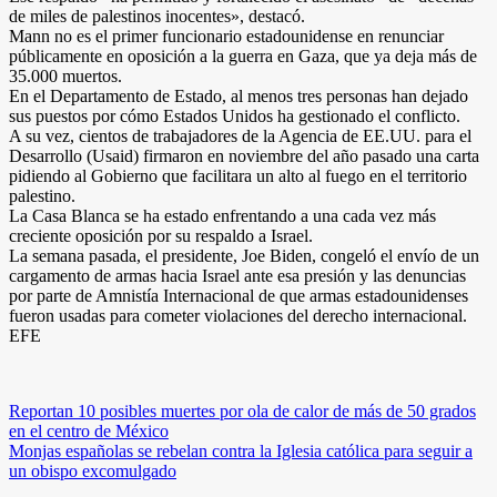
de miles de palestinos inocentes», destacó.
Mann no es el primer funcionario estadounidense en renunciar
públicamente en oposición a la guerra en Gaza, que ya deja más de
35.000 muertos.
En el Departamento de Estado, al menos tres personas han dejado
sus puestos por cómo Estados Unidos ha gestionado el conflicto.
A su vez, cientos de trabajadores de la Agencia de EE.UU. para el
Desarrollo (Usaid) firmaron en noviembre del año pasado una carta
pidiendo al Gobierno que facilitara un alto al fuego en el territorio
palestino.
La Casa Blanca se ha estado enfrentando a una cada vez más
creciente oposición por su respaldo a Israel.
La semana pasada, el presidente, Joe Biden, congeló el envío de un
cargamento de armas hacia Israel ante esa presión y las denuncias
por parte de Amnistía Internacional de que armas estadounidenses
fueron usadas para cometer violaciones del derecho internacional.
EFE
Navegación
Reportan 10 posibles muertes por ola de calor de más de 50 grados
en el centro de México
de
Monjas españolas se rebelan contra la Iglesia católica para seguir a
entradas
un obispo excomulgado