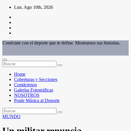
Saltar
Lun. Ago 10th, 2026
al
contenido
Conéctate con el deporte que te define. Mostramos sus historias.
Home
Coberturas y Secciones
Contáctenos
Galerías Fotográficas
NOSOTROS
Ponle Música al Deporte
MUNDO
Un militar renuncia