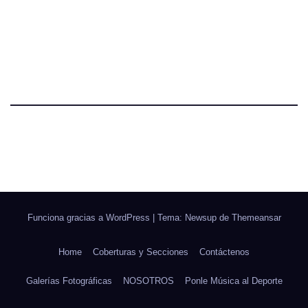
Funciona gracias a WordPress
|
Tema: Newsup de
Themeansar
Home
Coberturas y Secciones
Contáctenos
Galerías Fotográficas
NOSOTROS
Ponle Música al Deporte