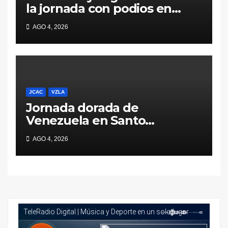
la jornada con podios en
Santo Domingo 2026
AGO 4, 2026
JCAC
VZLA
Jornada dorada de
Venezuela en Santo
Domingo 2026 durante el 3
AGO 4, 2026
de agosto