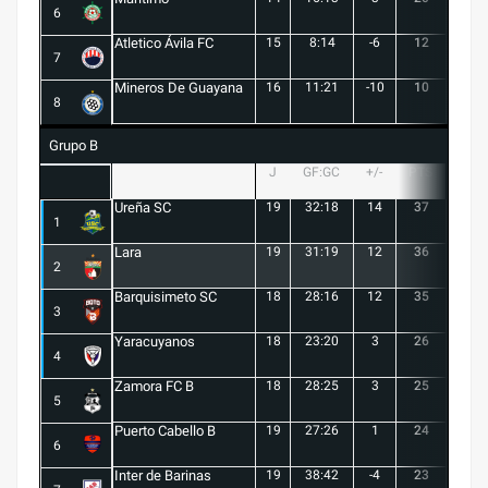
6
Atletico Ávila FC
15
8:14
-6
12
1
7
Mineros De Guayana
16
11:21
-10
10
1
8
Grupo B
J
GF:GC
+/-
PTS
G
Ureña SC
19
32:18
14
37
10
1
Lara
19
31:19
12
36
10
2
Barquisimeto SC
18
28:16
12
35
10
3
Yaracuyanos
18
23:20
3
26
7
4
Zamora FC B
18
28:25
3
25
6
5
Puerto Cabello B
19
27:26
1
24
7
6
Inter de Barinas
19
38:42
-4
23
7