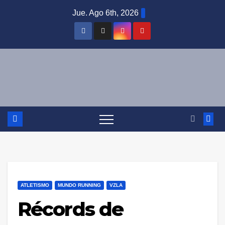
Saltar
Jue. Ago 6th, 2026
al
contenido
ATLETISMO
MUNDO RUNNING
VZLA
Récords de