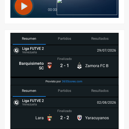
Resumen
Partidos
Resultados
Liga FUTVE 2
29/07/2026
Venezuela
Finalizado
Barquisimeto
2
-
1
Zamora FC B
SC
Provisto por
365Scores.com
Resumen
Partidos
Resultados
Liga FUTVE 2
02/08/2026
Venezuela
Finalizado
2
-
2
Lara
Yaracuyanos