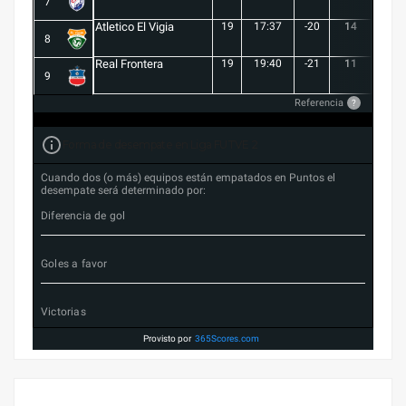
7
Atletico El Vigia
19
17:37
-20
14
3
8
Real Frontera
19
19:40
-21
11
3
9
Referencia
?
Forma de desempate en Liga FUTVE 2
Cuando dos (o más) equipos están empatados en Puntos el
desempate será determinado por:
Diferencia de gol
Goles a favor
Victorias
Provisto por
365Scores.com