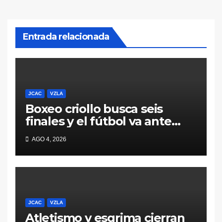
Entrada relacionada
JCAC
VZLA
Boxeo criollo busca seis
finales y el fútbol va ante
Colombia este miércoles en
AGO 4, 2026
semis
JCAC
VZLA
Atletismo y esgrima cierran