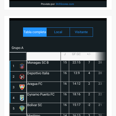
Provisto por
365Scores.com
Tabla completa
Local
Visitante
Grupo A
J
GF:GC
+/-
PTS
G
Monagas SC B
15
22:15
7
28
8
1
Deportivo Italia
16
13:9
4
28
8
2
Aragua FC
16
14:12
2
23
6
3
Dynamo Puerto FC
16
18:16
2
22
5
4
Bolívar SC
16
15:17
-2
21
6
5
Maritimo
14
16:13
3
20
5