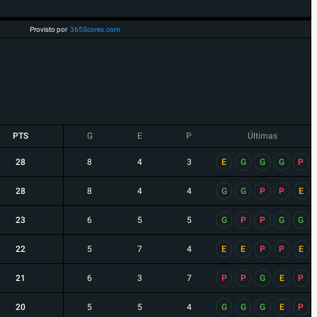
Provisto por
365Scores.com
PTS
G
E
P
Últimas
28
8
4
3
E
G
G
G
P
28
8
4
4
G
G
P
P
E
23
6
5
5
G
P
P
G
G
22
5
7
4
E
E
P
P
E
21
6
3
7
P
P
G
E
P
20
5
5
4
G
G
G
E
P