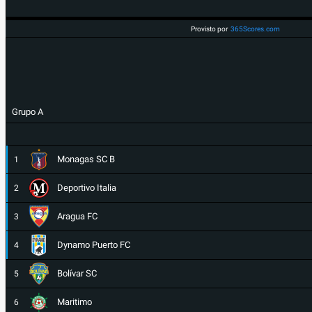
Provisto por
365Scores.com
Grupo A
Monagas SC B
1
Deportivo Italia
2
Aragua FC
3
Dynamo Puerto FC
4
Bolívar SC
5
Maritimo
6