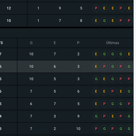
12
1
9
5
P
E
E
P
E
10
1
7
8
E
G
E
P
P
TS
G
E
P
Últimas
7
10
7
2
E
G
G
G
E
6
10
6
3
E
P
G
P
G
5
10
5
3
G
E
G
P
P
6
7
5
6
E
E
P
E
G
5
6
7
5
E
P
G
G
P
4
7
3
9
G
P
E
P
G
3
7
2
10
P
G
P
G
G