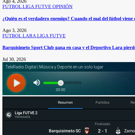
Ago 4, 2026
FUTBOL
LIGA FUTVE
OPINIÓN
¿Quién es el verdadero enemigo? Cuando el mal del fútbol viene
Ago 3, 2026
FUTBOL
LARA
LIGA FUTVE
Barquisimeto Sport Club gana en casa y el Deportivo Lara pierde
Jul 30, 2026
Resumen
Partidos
Re
Liga FUTVE 2
Venezuela
Finalizado
2
-
1
Barquisimeto SC
Zamo