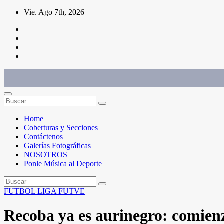
Saltar
Vie. Ago 7th, 2026
al
contenido
Conéctate con el deporte que te define. Mostramos sus historias.
Home
Coberturas y Secciones
Contáctenos
Galerías Fotográficas
NOSOTROS
Ponle Música al Deporte
FUTBOL
LIGA FUTVE
Recoba ya es aurinegro: comienz