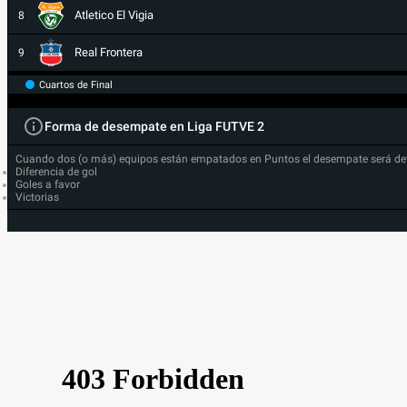
Atletico El Vigia
8
Real Frontera
9
Cuartos de Final
Forma de desempate en Liga FUTVE 2
Cuando dos (o más) equipos están empatados en Puntos el desempate será de
Diferencia de gol
Goles a favor
Victorias