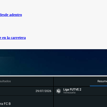
 desde adentro
 en la carretera
sultados
Resum
Liga FUTVE 2
29/07/2026
Venezuela
ra FC B