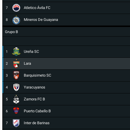
Atletico Ávila FC
7
Mineros De Guayana
8
Grupo B
Ureña SC
1
Lara
2
Barquisimeto SC
3
Yaracuyanos
4
Zamora FC B
5
Puerto Cabello B
6
Inter de Barinas
7