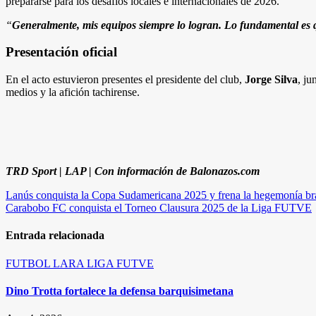
prepararse para los desafíos locales e internacionales de 2026.
“
Generalmente, mis equipos siempre lo logran. Lo fundamental es 
Presentación oficial
En el acto estuvieron presentes el presidente del club,
Jorge Silva
, ju
medios y la afición tachirense.
TRD Sport | LAP | Con información de Balonazos.com
Navegación
Lanús conquista la Copa Sudamericana 2025 y frena la hegemonía br
Carabobo FC conquista el Torneo Clausura 2025 de la Liga FUTVE
de
entradas
Entrada relacionada
FUTBOL
LARA
LIGA FUTVE
Dino Trotta fortalece la defensa barquisimetana