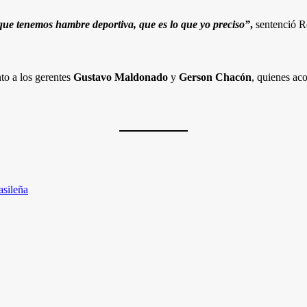
que tenemos hambre deportiva, que es lo que yo preciso”
,
sentenció Re
nto a los gerentes
Gustavo Maldonado
y
Gerson Chacón
, quienes ac
asileña