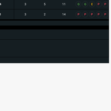
4
3
5
11
G
G
E
P
P
1
3
2
14
P
P
P
P
P