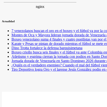
Actualidad
7 venezolanos buscan el oro en el boxeo y el fútbol va por l
Montes de Oca y Mayora lideran jornada dorada de Venezuel
Boxeo venezolano suma 4 finales y cuatro pugilistas van por 
Karate y Pesas se pintan de dorado mientras el fútbol se mete 
Dino Trotta fortalece la defensa barquisimetana
Boxeo criollo busca seis finales y el fútbol va ante Colombia es
Atletismo y esgrima cierran la jornada con podios en Santo D
Jornada dorada de Venezuela en Santo Domingo 2026 durante e
¿Quién es el verdadero enemigo? Cuando el mal del fútbol vie
Tiro Deportivo logra Oro y el larense Jesús González podio en