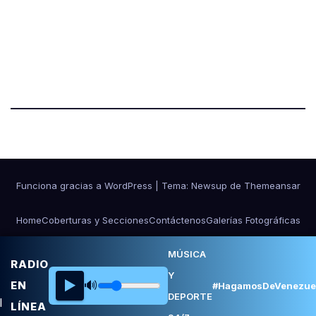
Funciona gracias a WordPress
|
Tema:
Newsup
de
Themeansar
Home
Coberturas y Secciones
Contáctenos
Galerías Fotográficas
NOSOTROS
Ponle Música al Deporte
MÚSICA
RADIO
Y
▶️
🔊
EN
#HagamosDeVenezue
DEPORTE
LÍNEA