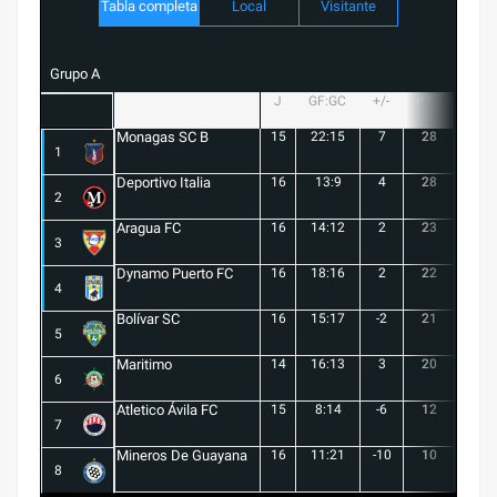
Tabla completa
Local
Visitante
Grupo A
J
GF:GC
+/-
PTS
G
Monagas SC B
15
22:15
7
28
8
1
Deportivo Italia
16
13:9
4
28
8
2
Aragua FC
16
14:12
2
23
6
3
Dynamo Puerto FC
16
18:16
2
22
5
4
Bolívar SC
16
15:17
-2
21
6
5
Maritimo
14
16:13
3
20
5
6
Atletico Ávila FC
15
8:14
-6
12
1
7
Mineros De Guayana
16
11:21
-10
10
1
8