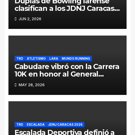
Duplas de Bowling larense
clasifican a los JDNJ Caracas
2026
JUN 2, 2026
TRD
ATLETISMO
LARA
MUNDO RUNNING
Cabudare vibró con la Carrera
10K en honor al General
Jacinto Lara (Galería y
MAY 28, 2026
Resultados)
TRD
ESCALADA
JDNJ CARACAS 2026
Escalada Deportiva definió a