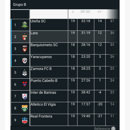
Grupo B
J
GF:GC
+/-
PTS
G
Ureña SC
19
32:18
14
37
10
1
Lara
19
31:19
12
36
10
2
Barquisimeto SC
18
28:16
12
35
10
3
Yaracuyanos
18
23:20
3
26
7
4
Zamora FC B
18
28:25
3
25
6
5
Puerto Cabello B
19
27:26
1
24
7
6
Inter de Barinas
19
38:42
-4
23
7
7
Atletico El Vigia
19
17:37
-20
14
3
8
Real Frontera
19
19:40
-21
11
3
9
Referencia
?