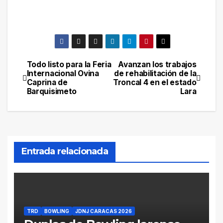
Todo listo para la Feria
Avanzan los trabajos
Navegación
Internacional Ovina
de rehabilitación de la
Caprina de
Troncal 4 en el estado
de
Barquisimeto
Lara
entradas
Entrada relacionada
TRD
BOWLING
JDNJ CARACAS 2026