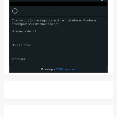
Forma de desempate en Liga FUTVE 2
Cuando dos (o más) equipos están empatados en Puntos el
desempate será determinado por:
Diferencia de gol
Goles a favor
Victorias
Provisto por
365Scores.com