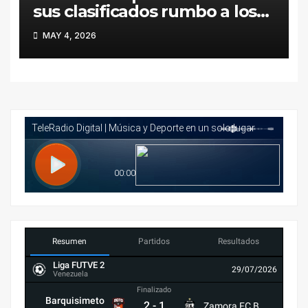
sus clasificados rumbo a los
Juegos Deportivos
MAY 4, 2026
Nacionales Juveniles Caracas
2026
Resumen
Partidos
Resultados
Liga FUTVE 2
29/07/2026
Venezuela
Finalizado
Barquisimeto
2
-
1
Zamora FC B