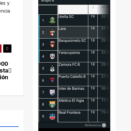
Grupo B
les y
J
GF:GC
+/-
encia
Ureña SC
19
32:18
14
1
Lara
19
31:19
12
2
Barquisimeto SC
18
28:16
12
3
Yaracuyanos
18
23:20
3
4
000
Zamora FC B
18
28:25
3
5
sta
ión
Puerto Cabello B
19
27:26
1
6
Inter de Barinas
19
38:42
-4
7
Atletico El Vigia
19
17:37
-20
8
Real Frontera
19
19:40
-21
9
Referencia
?