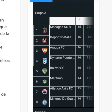
Grupo A
J
GF:GC
+/-
en
 que
Monagas SC B
15
22:15
7
1
de la
Deportivo Italia
16
13:9
4
2
ue
Aragua FC
16
14:12
2
3
Dynamo Puerto FC
16
18:16
2
entros
4
Bolívar SC
16
15:17
-2
5
Maritimo
14
16:13
3
6
Atletico Ávila FC
15
8:14
-6
7
 de
Mineros De Guayana
16
11:21
-10
8