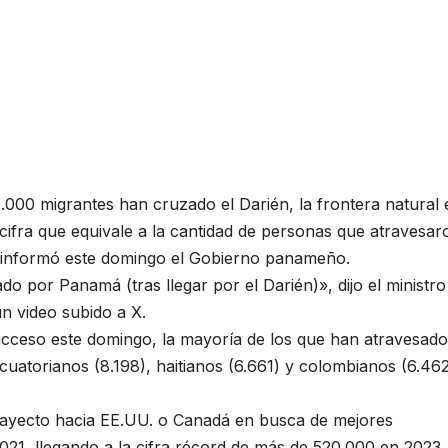
00 migrantes han cruzado el Darién, la frontera natural 
ifra que equivale a la cantidad de personas que atravesar
3, informó este domingo el Gobierno panameño.
o por Panamá (tras llegar por el Darién)», dijo el ministro
 video subido a X.
 acceso este domingo, la mayoría de los que han atravesado
uatorianos (8.198), haitianos (6.661) y colombianos (6.462
trayecto hacia EE.UU. o Canadá en busca de mejores
021, llegando a la cifra récord de más de 520.000 en 2023,