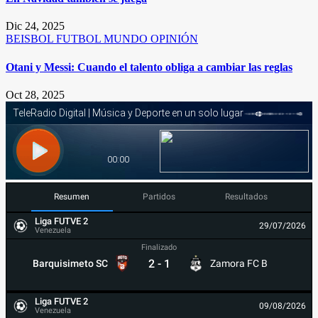
Dic 24, 2025
BEISBOL
FUTBOL
MUNDO
OPINIÓN
Otani y Messi: Cuando el talento obliga a cambiar las reglas
Oct 28, 2025
Resumen
Partidos
Resultados
Liga FUTVE 2
29/07/2026
Venezuela
Finalizado
2
-
1
Barquisimeto SC
Zamora FC B
Liga FUTVE 2
09/08/2026
Venezuela