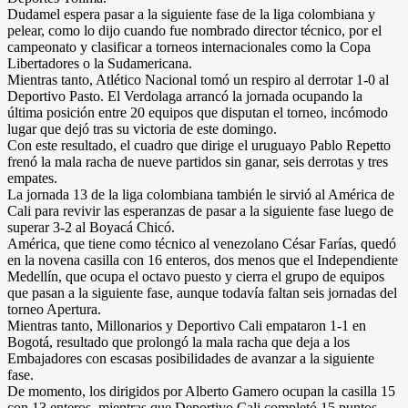
Dudamel espera pasar a la siguiente fase de la liga colombiana y
pelear, como lo dijo cuando fue nombrado director técnico, por el
campeonato y clasificar a torneos internacionales como la Copa
Libertadores o la Sudamericana.
Mientras tanto, Atlético Nacional tomó un respiro al derrotar 1-0 al
Deportivo Pasto. El Verdolaga arrancó la jornada ocupando la
última posición entre 20 equipos que disputan el torneo, incómodo
lugar que dejó tras su victoria de este domingo.
Con este resultado, el cuadro que dirige el uruguayo Pablo Repetto
frenó la mala racha de nueve partidos sin ganar, seis derrotas y tres
empates.
La jornada 13 de la liga colombiana también le sirvió al América de
Cali para revivir las esperanzas de pasar a la siguiente fase luego de
superar 3-2 al Boyacá Chicó.
América, que tiene como técnico al venezolano César Farías, quedó
en la novena casilla con 16 enteros, dos menos que el Independiente
Medellín, que ocupa el octavo puesto y cierra el grupo de equipos
que pasan a la siguiente fase, aunque todavía faltan seis jornadas del
torneo Apertura.
Mientras tanto, Millonarios y Deportivo Cali empataron 1-1 en
Bogotá, resultado que prolongó la mala racha que deja a los
Embajadores con escasas posibilidades de avanzar a la siguiente
fase.
De momento, los dirigidos por Alberto Gamero ocupan la casilla 15
con 13 enteros, mientras que Deportivo Cali completó 15 puntos