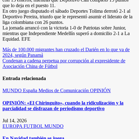
que lo deja en el puesto 11.
En otro juego disputado el sábado Deportes Tolima derrotó 2-1 al
Deportivo Pereira, triunfo que le representó asumir el liderato de la
liga colombiana con 26 puntos.
La jornada arrancó con la victoria 1-0 de Patriotas sobre Junior,
mientras que Independiente Medellín superó a domicilio 2-1 a La
Equidad. EFE
Navegación
Más de 100.000 migrantes han cruzado el Darién en lo que va de
2024, según Panamá
de
Condenan a cadena perpetua por corrupción al expresidente de
entradas
Asociación China de Fútbol
Entrada relacionada
MUNDO
España
Medios de Comunicación
OPINIÓN
OPINIÓN: «El Chiringuito», cuando la ridiculización y la
parcialidad se disfrazan de periodismo deportivo
Jul 14, 2026
EUROPA
FUTBOL
MUNDO
En Navidad también se juega