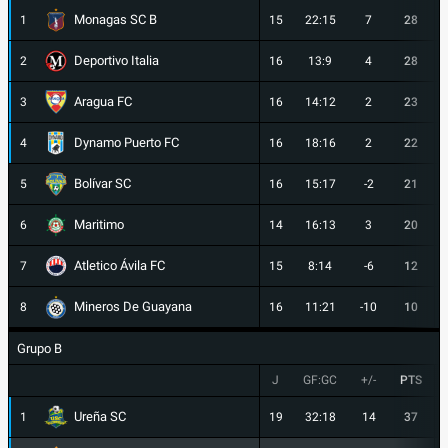
Monagas SC B
1
15
22:15
7
28
Deportivo Italia
2
16
13:9
4
28
Aragua FC
3
16
14:12
2
23
Dynamo Puerto FC
4
16
18:16
2
22
Bolívar SC
5
16
15:17
-2
21
Maritimo
6
14
16:13
3
20
Atletico Ávila FC
7
15
8:14
-6
12
Mineros De Guayana
8
16
11:21
-10
10
Grupo B
J
GF:GC
+/-
PTS
Ureña SC
1
19
32:18
14
37