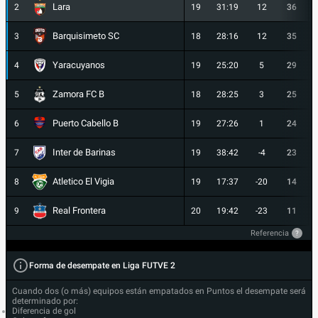
Lara
2
19
31:19
12
36
Barquisimeto SC
3
18
28:16
12
35
Yaracuyanos
4
19
25:20
5
29
Zamora FC B
5
18
28:25
3
25
Puerto Cabello B
6
19
27:26
1
24
Inter de Barinas
7
19
38:42
-4
23
Atletico El Vigia
8
19
17:37
-20
14
Real Frontera
9
20
19:42
-23
11
Referencia
?
Forma de desempate en Liga FUTVE 2
Cuando dos (o más) equipos están empatados en Puntos el desempate será
determinado por:
Diferencia de gol