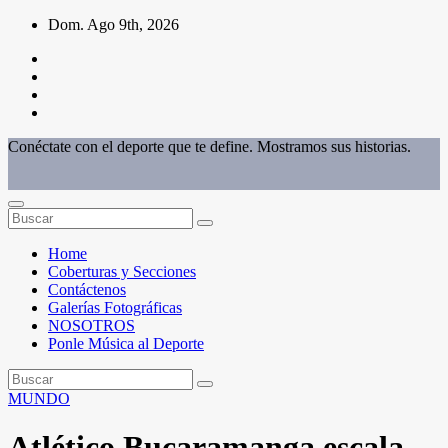
Saltar
Dom. Ago 9th, 2026
al
contenido
Conéctate con el deporte que te define. Mostramos sus historias.
Home
Coberturas y Secciones
Contáctenos
Galerías Fotográficas
NOSOTROS
Ponle Música al Deporte
MUNDO
Atlético Bucaramanga escala