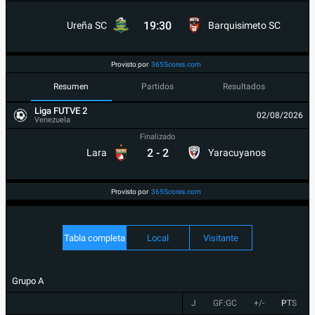
19:30
Ureña SC
Barquisimeto SC
Provisto por
365Scores.com
Resumen
Partidos
Resultados
Liga FUTVE 2
02/08/2026
Venezuela
Finalizado
2
-
2
Lara
Yaracuyanos
Provisto por
365Scores.com
Tabla completa
Local
Visitante
Grupo A
J
GF:GC
+/-
PTS