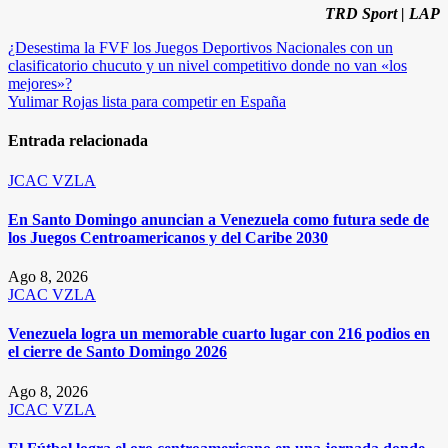
TRD Sport | LAP
Navegación
¿Desestima la FVF los Juegos Deportivos Nacionales con un
clasificatorio chucuto y un nivel competitivo donde no van «los
de
mejores»?
entradas
Yulimar Rojas lista para competir en España
Entrada relacionada
JCAC
VZLA
En Santo Domingo anuncian a Venezuela como futura sede de
los Juegos Centroamericanos y del Caribe 2030
Ago 8, 2026
JCAC
VZLA
Venezuela logra un memorable cuarto lugar con 216 podios en
el cierre de Santo Domingo 2026
Ago 8, 2026
JCAC
VZLA