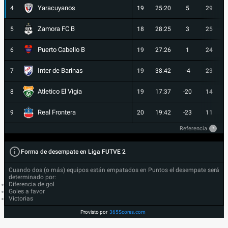
Yaracuyanos
4
19
25:20
5
29
Zamora FC B
5
18
28:25
3
25
Puerto Cabello B
6
19
27:26
1
24
Inter de Barinas
7
19
38:42
-4
23
Atletico El Vigia
8
19
17:37
-20
14
Real Frontera
9
20
19:42
-23
11
Referencia
?
Forma de desempate en Liga FUTVE 2
Cuando dos (o más) equipos están empatados en Puntos el desempate será
determinado por:
Diferencia de gol
Goles a favor
Victorias
Provisto por
365Scores.com