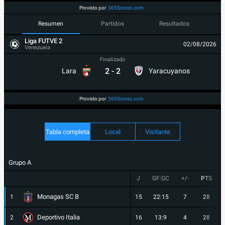
Provisto por
365Scores.com
Resumen
Partidos
Resultados
Liga FUTVE 2
02/08/2026
Venezuela
Finalizado
2
-
2
Lara
Yaracuyanos
Provisto por
365Scores.com
Tabla completa
Local
Visitante
Grupo A
J
GF:GC
+/-
PTS
Monagas SC B
1
15
22:15
7
28
Deportivo Italia
2
16
13:9
4
28