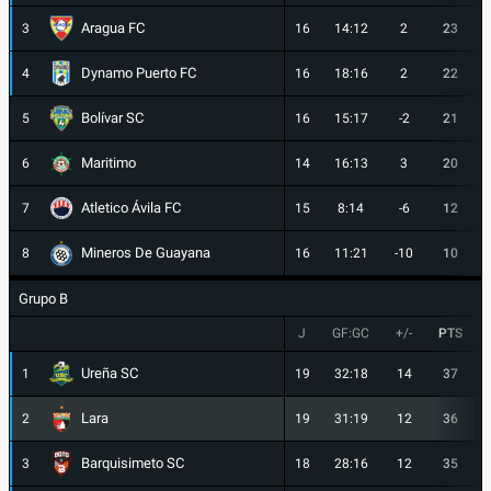
Aragua FC
3
16
14:12
2
23
Dynamo Puerto FC
4
16
18:16
2
22
Bolívar SC
5
16
15:17
-2
21
Maritimo
6
14
16:13
3
20
Atletico Ávila FC
7
15
8:14
-6
12
Mineros De Guayana
8
16
11:21
-10
10
Grupo B
J
GF:GC
+/-
PTS
Ureña SC
1
19
32:18
14
37
Lara
2
19
31:19
12
36
Barquisimeto SC
3
18
28:16
12
35