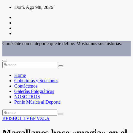
Saltar
Dom. Ago 9th, 2026
al
contenido
Conéctate con el deporte que te define. Mostramos sus historias.
Home
Coberturas y Secciones
Contáctenos
Galerías Fotográficas
NOSOTROS
Ponle Música al Deporte
BEISBOL
LVBP
VZLA
Magallanes hace «magia» en el