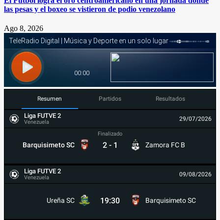
El Fútbol logra el oro centroamericano en una jornada donde
las pesas y el boxeo se vistieron de podio venezolano
Ago 8, 2026
Resumen
Partidos
Resultados
Liga FUTVE 2
29/07/2026
Venezuela
Finalizado
2
-
1
Barquisimeto SC
Zamora FC B
Liga FUTVE 2
09/08/2026
Venezuela
19:30
Ureña SC
Barquisimeto SC