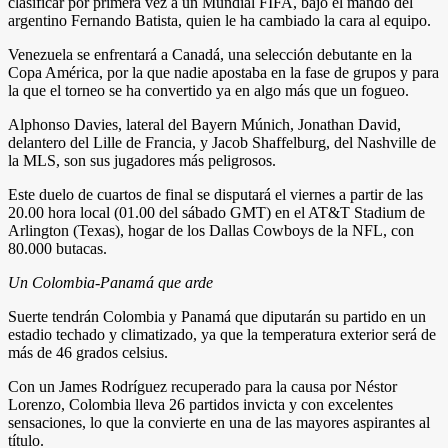
clasificar por primera vez a un Mundial FIFA, bajo el mando del
argentino Fernando Batista, quien le ha cambiado la cara al equipo.
Venezuela se enfrentará a Canadá, una selección debutante en la
Copa América, por la que nadie apostaba en la fase de grupos y para
la que el torneo se ha convertido ya en algo más que un fogueo.
Alphonso Davies, lateral del Bayern Múnich, Jonathan David,
delantero del Lille de Francia, y Jacob Shaffelburg, del Nashville de
la MLS, son sus jugadores más peligrosos.
Este duelo de cuartos de final se disputará el viernes a partir de las
20.00 hora local (01.00 del sábado GMT) en el AT&T Stadium de
Arlington (Texas), hogar de los Dallas Cowboys de la NFL, con
80.000 butacas.
Un Colombia-Panamá que arde
Suerte tendrán Colombia y Panamá que diputarán su partido en un
estadio techado y climatizado, ya que la temperatura exterior será de
más de 46 grados celsius.
Con un James Rodríguez recuperado para la causa por Néstor
Lorenzo, Colombia lleva 26 partidos invicta y con excelentes
sensaciones, lo que la convierte en una de las mayores aspirantes al
título.