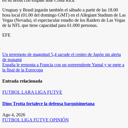
en su debut con empate ante Costa Rica.
Uruguay y Brasil jugarán también el sábado a partir de las 18.00
hora local (01.00 del domingo GMT) en el Allegiant Stadium de Las
Vegas (Nevada), el espectacular estadio de los Raiders de Las Vegas
de la NFL que tiene capacidad para 61.000 personas.
EFE
Navegación
Un terremoto de magnitud 5,4 sacude el centro de Japón sin alerta
de tsunami
de
España le remonta a Francia con un sorprendente Yamal y se mete a
entradas
la final de la Eurocopa
Entrada relacionada
FUTBOL
LARA
LIGA FUTVE
Dino Trotta fortalece la defensa barquisimetana
Ago 4, 2026
FUTBOL
LIGA FUTVE
OPINIÓN