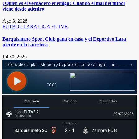
¿Quién es el verdadero enemigo? Cuando el mal del fútbol
viene desde adentro
Ago 3, 2026
FUTBOL
LARA
LIGA FUTVE
Barquisimeto Sport Club gana en casa y el Deportivo Lara
pierde en la carretera
Jul 30, 2026
Resumen
Partidos
Resultados
Liga FUTVE 2
29/07/2026
Venezuela
Finalizado
2
-
1
Barquisimeto SC
Zamora FC B