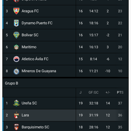
Aragua FC
3
16
14:12
2
23
Dynamo Puerto FC
4
16
18:16
2
22
Bolívar SC
5
16
15:17
-2
21
Maritimo
6
14
16:13
3
20
Atletico Ávila FC
7
15
8:14
-6
12
Mineros De Guayana
8
16
11:21
-10
10
Grupo B
J
GF:GC
+/-
PTS
Ureña SC
1
19
32:18
14
37
Lara
2
19
31:19
12
36
Barquisimeto SC
3
18
28:16
12
35