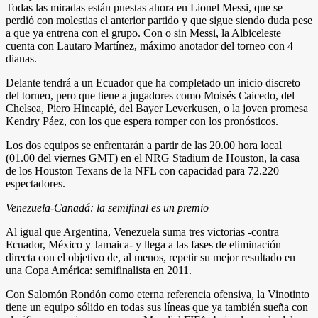
Todas las miradas están puestas ahora en Lionel Messi, que se
perdió con molestias el anterior partido y que sigue siendo duda pese
a que ya entrena con el grupo. Con o sin Messi, la Albiceleste
cuenta con Lautaro Martínez, máximo anotador del torneo con 4
dianas.
Delante tendrá a un Ecuador que ha completado un inicio discreto
del torneo, pero que tiene a jugadores como Moisés Caicedo, del
Chelsea, Piero Hincapié, del Bayer Leverkusen, o la joven promesa
Kendry Páez, con los que espera romper con los pronósticos.
Los dos equipos se enfrentarán a partir de las 20.00 hora local
(01.00 del viernes GMT) en el NRG Stadium de Houston, la casa
de los Houston Texans de la NFL con capacidad para 72.220
espectadores.
Venezuela-Canadá: la semifinal es un premio
Al igual que Argentina, Venezuela suma tres victorias -contra
Ecuador, México y Jamaica- y llega a las fases de eliminación
directa con el objetivo de, al menos, repetir su mejor resultado en
una Copa América: semifinalista en 2011.
Con Salomón Rondón como eterna referencia ofensiva, la Vinotinto
tiene un equipo sólido en todas sus líneas que ya también sueña con