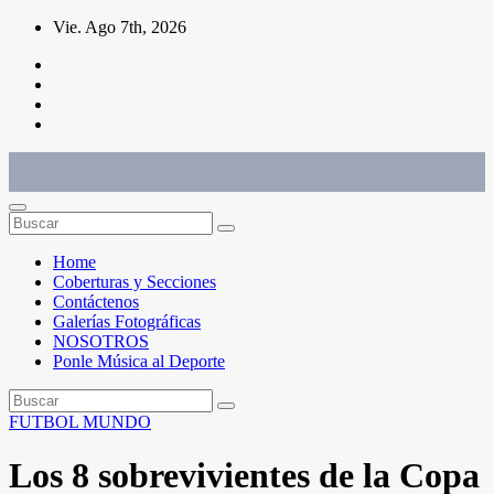
Saltar
Vie. Ago 7th, 2026
al
contenido
Conéctate con el deporte que te define. Mostramos sus historias.
Home
Coberturas y Secciones
Contáctenos
Galerías Fotográficas
NOSOTROS
Ponle Música al Deporte
FUTBOL
MUNDO
Los 8 sobrevivientes de la Copa