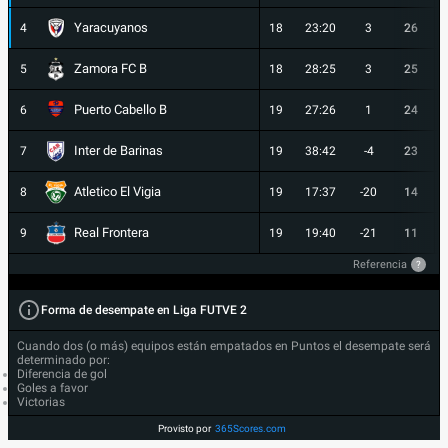
Yaracuyanos
4
18
23:20
3
26
Zamora FC B
5
18
28:25
3
25
Puerto Cabello B
6
19
27:26
1
24
Inter de Barinas
7
19
38:42
-4
23
Atletico El Vigia
8
19
17:37
-20
14
Real Frontera
9
19
19:40
-21
11
Referencia
?
Forma de desempate en Liga FUTVE 2
Cuando dos (o más) equipos están empatados en Puntos el desempate será
determinado por:
Diferencia de gol
Goles a favor
Victorias
Provisto por
365Scores.com