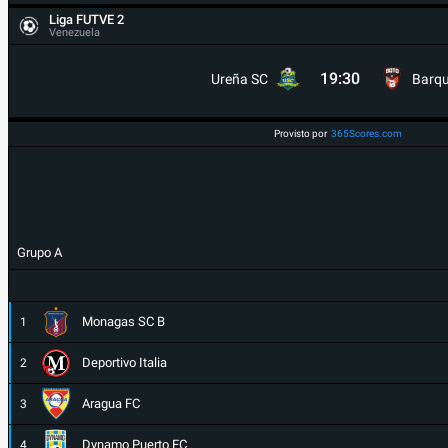
Liga FUTVE 2
Venezuela
19:30
Ureña SC
Barqu
Provisto por
365Scores.com
Grupo A
Monagas SC B
1
Deportivo Italia
2
Aragua FC
3
Dynamo Puerto FC
4