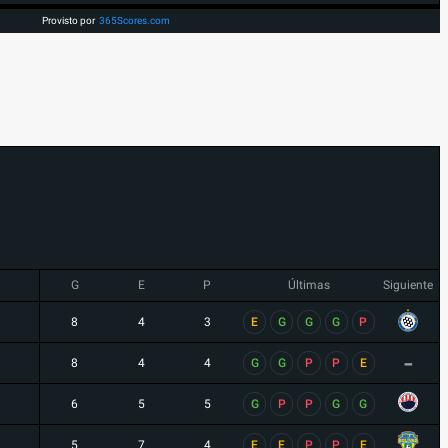
Provisto por
365Scores.com
G
E
P
Últimas
Siguiente
8
4
3
E
G
G
G
P
-
8
4
4
G
G
P
P
E
6
5
5
G
P
P
G
G
5
7
4
E
E
P
P
E