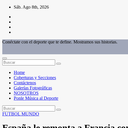
Saltar
Sáb. Ago 8th, 2026
al
contenido
Conéctate con el deporte que te define. Mostramos sus historias.
Home
Coberturas y Secciones
Contáctenos
Galerías Fotográficas
NOSOTROS
Ponle Música al Deporte
FUTBOL
MUNDO
España le remonta a Francia con