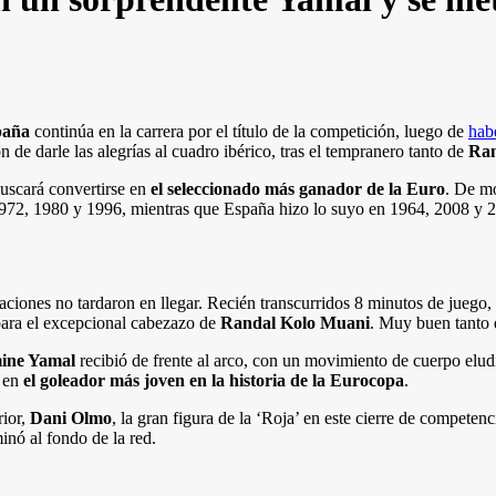
paña
continúa en la carrera por el título de la competición, luego de
hab
 de darle las alegrías al cuadro ibérico, tras el tempranero tanto de
Ran
buscará convertirse en
el seleccionado más ganador de la Euro
. De m
 1972, 1980 y 1996, mientras que España hizo lo suyo en 1964, 2008 y 
taciones no tardaron en llegar. Recién transcurridos 8 minutos de juego,
 para el excepcional cabezazo de
Randal Kolo Muani
. Muy buen tanto 
ine Yamal
recibió de frente al arco, con un movimiento de cuerpo elu
a en
el goleador más joven en la historia de la Eurocopa
.
rior,
Dani Olmo
, la gran figura de la ‘Roja’ en este cierre de competen
inó al fondo de la red.