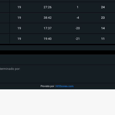
19
27:26
1
24
19
38:42
-4
23
19
17:37
-20
14
19
19:40
-21
11
terminado por:
Provisto por
365Scores.com