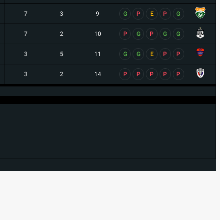
7
3
9
G
P
E
P
G
7
2
10
P
G
P
G
G
3
5
11
G
G
E
P
P
3
2
14
P
P
P
P
P