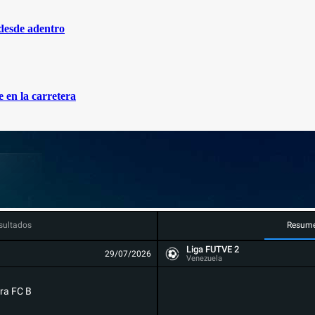
 desde adentro
 en la carretera
sultados
Resum
Liga FUTVE 2
29/07/2026
Venezuela
ra FC B