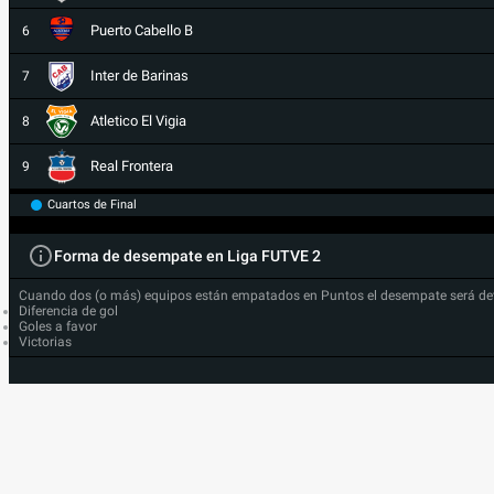
Puerto Cabello B
6
Inter de Barinas
7
Atletico El Vigia
8
Real Frontera
9
Cuartos de Final
Forma de desempate en Liga FUTVE 2
Cuando dos (o más) equipos están empatados en Puntos el desempate será de
Diferencia de gol
Goles a favor
Victorias