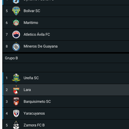
Bolívar SC
5
Maritimo
6
Atletico Ávila FC
7
Mineros De Guayana
8
Grupo B
Ureña SC
1
Lara
2
Barquisimeto SC
3
Yaracuyanos
4
Zamora FC B
5