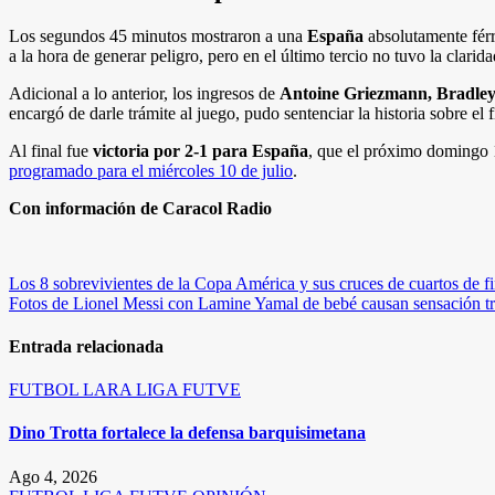
Los segundos 45 minutos mostraron a una
España
absolutamente fér
a la hora de generar peligro, pero en el último tercio no tuvo la clarid
Adicional a lo anterior, los ingresos de
Antoine Griezmann, Bradley
encargó de darle trámite al juego, pudo sentenciar la historia sobre el
Al final fue
victoria por 2-1 para España
, que el próximo domingo 14
programado para el miércoles 10 de julio
.
Con información de Caracol Radio
Navegación
Los 8 sobrevivientes de la Copa América y sus cruces de cuartos de fi
Fotos de Lionel Messi con Lamine Yamal de bebé causan sensación tr
de
entradas
Entrada relacionada
FUTBOL
LARA
LIGA FUTVE
Dino Trotta fortalece la defensa barquisimetana
Ago 4, 2026