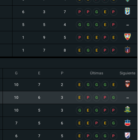
6
3
7
P
P
G
E
P
-
5
5
4
G
G
G
E
P
1
9
5
P
E
E
P
E
1
7
8
E
G
E
P
P
G
E
P
Últimas
Siguiente
10
7
2
E
G
G
G
E
-
10
6
3
E
P
G
P
G
10
5
3
G
E
G
P
P
7
5
6
E
E
P
E
G
6
7
5
E
P
G
G
P