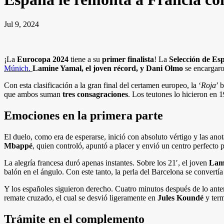
Jul 9, 2024
¡La
Eurocopa 2024
tiene a su
primer finalista
! La
Selección de Es
Múnich.
Lamine Yamal, el joven récord, y Dani Olmo
se encargaron
Con esta clasificación a la gran final del certamen europeo, la ‘
Roja
’ 
que ambos suman
tres consagraciones
. Los teutones lo hicieron en
Emociones en la primera parte
El duelo, como era de esperarse, inició con absoluto vértigo y las ano
Mbappé
, quien controló, apuntó a placer y envió un centro perfecto
La alegría francesa duró apenas instantes. Sobre los 21′, el joven
Lam
balón en el ángulo. Con este tanto, la perla del Barcelona se convertí
Y los españoles siguieron derecho. Cuatro minutos después de lo ante
remate cruzado, el cual se desvió ligeramente en
Jules Koundé
y term
Trámite en el complemento