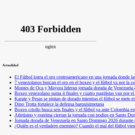
Actualidad
El Fútbol logra el oro centroamericano en una jornada donde la
7 venezolanos buscan el oro en el boxeo y el fútbol va por l
Montes de Oca y Mayora lideran jornada dorada de Venezuel
Boxeo venezolano suma 4 finales y cuatro pugilistas van por 
Karate y Pesas se pintan de dorado mientras el fútbol se mete 
Dino Trotta fortalece la defensa barquisimetana
Boxeo criollo busca seis finales y el fútbol va ante Colombia es
Atletismo y esgrima cierran la jornada con podios en Santo D
Jornada dorada de Venezuela en Santo Domingo 2026 durante e
¿Quién es el verdadero enemigo? Cuando el mal del fútbol vie