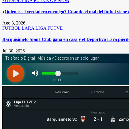
FUTBOL
LIGA FUTVE
OPINIÓN
¿Quién es el verdadero enemigo? Cuando el mal del fútbol viene
Ago 3, 2026
FUTBOL
LARA
LIGA FUTVE
Barquisimeto Sport Club gana en casa y el Deportivo Lara pierde
Jul 30, 2026
Resumen
Partidos
Re
Liga FUTVE 2
Venezuela
Finalizado
2
-
1
Barquisimeto SC
Zamo