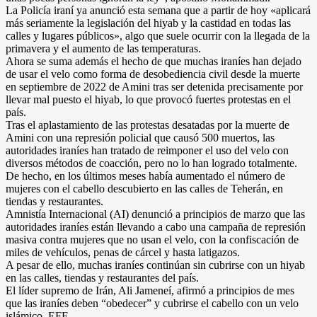
La Policía iraní ya anunció esta semana que a partir de hoy «aplicará
más seriamente la legislación del hiyab y la castidad en todas las
calles y lugares públicos», algo que suele ocurrir con la llegada de la
primavera y el aumento de las temperaturas.
Ahora se suma además el hecho de que muchas iraníes han dejado
de usar el velo como forma de desobediencia civil desde la muerte
en septiembre de 2022 de Amini tras ser detenida precisamente por
llevar mal puesto el hiyab, lo que provocó fuertes protestas en el
país.
Tras el aplastamiento de las protestas desatadas por la muerte de
Amini con una represión policial que causó 500 muertos, las
autoridades iraníes han tratado de reimponer el uso del velo con
diversos métodos de coacción, pero no lo han logrado totalmente.
De hecho, en los últimos meses había aumentado el número de
mujeres con el cabello descubierto en las calles de Teherán, en
tiendas y restaurantes.
Amnistía Internacional (AI) denunció a principios de marzo que las
autoridades iraníes están llevando a cabo una campaña de represión
masiva contra mujeres que no usan el velo, con la confiscación de
miles de vehículos, penas de cárcel y hasta latigazos.
A pesar de ello, muchas iraníes continúan sin cubrirse con un hiyab
en las calles, tiendas y restaurantes del país.
El líder supremo de Irán, Ali Jameneí, afirmó a principios de mes
que las iraníes deben “obedecer” y cubrirse el cabello con un velo
islámico. EFE