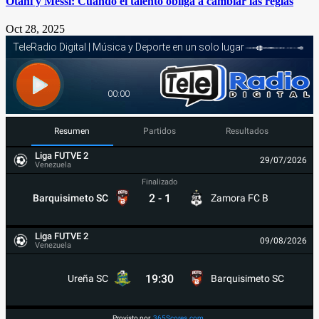
Otani y Messi: Cuando el talento obliga a cambiar las reglas
Oct 28, 2025
Resumen
Partidos
Resultados
Liga FUTVE 2
29/07/2026
Venezuela
Finalizado
2
-
1
Barquisimeto SC
Zamora FC B
Liga FUTVE 2
09/08/2026
Venezuela
19:30
Ureña SC
Barquisimeto SC
Provisto por
365Scores.com