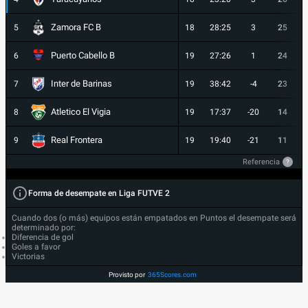
Zamora FC B
5
18
28:25
3
25
Puerto Cabello B
6
19
27:26
1
24
Inter de Barinas
7
19
38:42
-4
23
Atletico El Vigia
8
19
17:37
-20
14
Real Frontera
9
19
19:40
-21
11
Referencia
?
Forma de desempate en Liga FUTVE 2
Cuando dos (o más) equipos están empatados en Puntos el desempate será
determinado por:
Diferencia de gol
Goles a favor
Victorias
Provisto por
365Scores.com