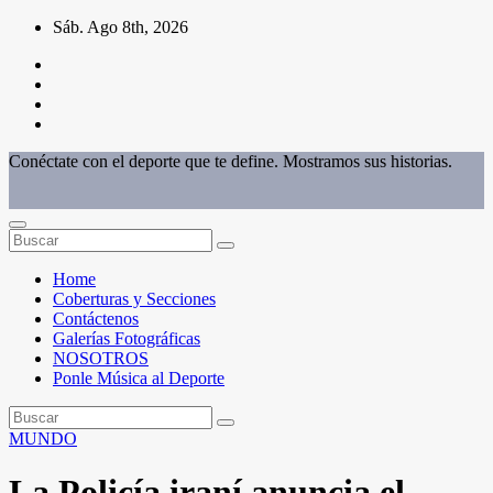
Saltar
Sáb. Ago 8th, 2026
al
contenido
Conéctate con el deporte que te define. Mostramos sus historias.
Home
Coberturas y Secciones
Contáctenos
Galerías Fotográficas
NOSOTROS
Ponle Música al Deporte
MUNDO
La Policía iraní anuncia el