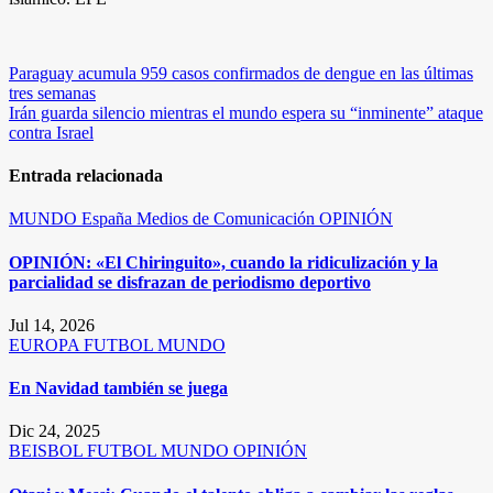
Navegación
Paraguay acumula 959 casos confirmados de dengue en las últimas
tres semanas
de
Irán guarda silencio mientras el mundo espera su “inminente” ataque
entradas
contra Israel
Entrada relacionada
MUNDO
España
Medios de Comunicación
OPINIÓN
OPINIÓN: «El Chiringuito», cuando la ridiculización y la
parcialidad se disfrazan de periodismo deportivo
Jul 14, 2026
EUROPA
FUTBOL
MUNDO
En Navidad también se juega
Dic 24, 2025
BEISBOL
FUTBOL
MUNDO
OPINIÓN