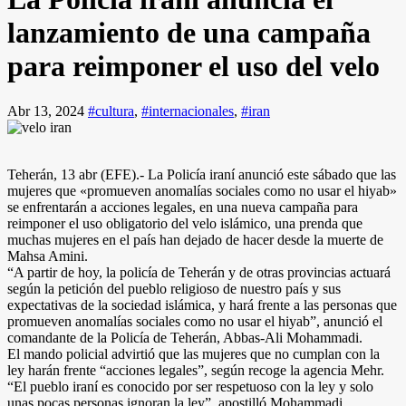
lanzamiento de una campaña
para reimponer el uso del velo
Abr 13, 2024
#cultura
,
#internacionales
,
#iran
Teherán, 13 abr (EFE).- La Policía iraní anunció este sábado que las
mujeres que «promueven anomalías sociales como no usar el hiyab»
se enfrentarán a acciones legales, en una nueva campaña para
reimponer el uso obligatorio del velo islámico, una prenda que
muchas mujeres en el país han dejado de hacer desde la muerte de
Mahsa Amini.
“A partir de hoy, la policía de Teherán y de otras provincias actuará
según la petición del pueblo religioso de nuestro país y sus
expectativas de la sociedad islámica, y hará frente a las personas que
promueven anomalías sociales como no usar el hiyab”, anunció el
comandante de la Policía de Teherán, Abbas-Ali Mohammadi.
El mando policial advirtió que las mujeres que no cumplan con la
ley harán frente “acciones legales”, según recoge la agencia Mehr.
“El pueblo iraní es conocido por ser respetuoso con la ley y solo
unas pocas personas ignoran la ley”, apostilló Mohammadi.