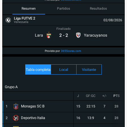
Resumen
Partidos
Resultados
Liga FUTVE 2
02/08/2026
Venezuela
Finalizado
2
-
2
Lara
Yaracuyanos
Provisto por
365Scores.com
Tabla completa
Local
Visitante
Grupo A
J
GF:GC
+/-
PTS
Monagas SC B
1
15
22:15
7
28
Deportivo Italia
2
16
13:9
4
28