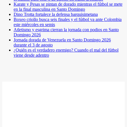
Karate y Pesas se pintan de dorado mientras el fútbol se mete
en la final masculina en Santo Domingo
Dino Trotta fortalece la defensa barquisimetana
Boxeo criollo busca seis finales y el fútbol va ante Colombia
este miércoles en semis
Atletismo y esgrima cierran la jornada con podios en Santo
Domingo 2026
Jornada dorada de Venezuela en Santo Domingo 2026
durante el 3 de agosto
¿Quién es el verdadero enemigo? Cuando el mal del fútbol
viene desde adentro