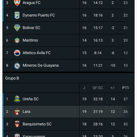
Aragua FC
3
16
14:12
2
23
Dynamo Puerto FC
4
16
18:16
2
22
Bolívar SC
5
16
15:17
-2
21
Maritimo
6
14
16:13
3
20
Atletico Ávila FC
7
15
8:14
-6
12
Mineros De Guayana
8
16
11:21
-10
10
Grupo B
J
GF:GC
+/-
PTS
Ureña SC
1
19
32:18
14
37
Lara
2
19
31:19
12
36
Barquisimeto SC
3
18
28:16
12
35
Yaracuyanos
4
18
23:20
3
26