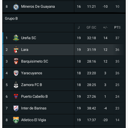
Mineros De Guayana
8
16
11:21
-10
10
Grupo B
J
GF:GC
+/-
PTS
Ureña SC
1
19
32:18
14
37
Lara
2
19
31:19
12
36
Barquisimeto SC
3
18
28:16
12
35
Yaracuyanos
4
18
23:20
3
26
Zamora FC B
5
18
28:25
3
25
Puerto Cabello B
6
19
27:26
1
24
Inter de Barinas
7
19
38:42
-4
23
Atletico El Vigia
8
19
17:37
-20
14