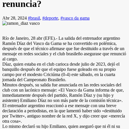
renuncia?
Abr 28, 2024
#brasil
,
#deporte
,
#vasco da gama
Río de Janeiro, 28 abr (EFE).- La salida del entrenador argentino
Ramón Díaz del Vasco da Gama se ha convertido en polémica,
después de que el técnico afirmase que fue destituido a través de un
mensaje en redes sociales y el club brasileño asegurase que renunció
al cargo.
Díaz, quien estaba en el club carioca desde julio de 2023, dejó el
banquillo después de que el equipo fuese goleado en su propio
campo por el modesto Criciúma (0-4) este sábado, en la cuarta
jornada del Campeonato Brasileño.
Minutos después, su salida fue anunciada en las redes sociales del
club con un lacónico mensaje: «El Vasco da Gama informa de que,
inmediatamente después del partido, Ramón Díaz y (su hijo y
asistente) Emiliano Díaz no son más parte de la comisión técnica».
El entrenador argentino reaccionó a ese mensaje con una breve
declaración a periodistas, en la que lamentó haber sido «destituido
por Twitter», antiguo nombre de la red X, y dijo creer que «merecía
otra cosa».
Lo mismo declaró su hijo Emiliano, quien aseguró que ni él ni su