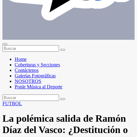
Conéctate con el deporte que te define. Mostramos sus historias.
Home
Coberturas y Secciones
Contáctenos
Galerías Fotográficas
NOSOTROS
Ponle Música al Deporte
FUTBOL
La polémica salida de Ramón
Díaz del Vasco: ¿Destitución o