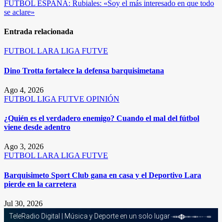
de
FUTBOL ESPAÑA: Rubiales: «Soy el más interesado en que todo
entradas
se aclare»
Entrada relacionada
FUTBOL
LARA
LIGA FUTVE
Dino Trotta fortalece la defensa barquisimetana
Ago 4, 2026
FUTBOL
LIGA FUTVE
OPINIÓN
¿Quién es el verdadero enemigo? Cuando el mal del fútbol
viene desde adentro
Ago 3, 2026
FUTBOL
LARA
LIGA FUTVE
Barquisimeto Sport Club gana en casa y el Deportivo Lara
pierde en la carretera
Jul 30, 2026