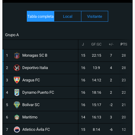
Tabla completa
Local
Visitante
Grupo A
J
GF:GC
+/-
PTS
Monagas SC B
1
15
22:15
7
28
Deportivo Italia
2
16
13:9
4
28
Aragua FC
3
16
14:12
2
23
Dynamo Puerto FC
4
16
18:16
2
22
Bolívar SC
5
16
15:17
-2
21
Maritimo
6
14
16:13
3
20
Atletico Ávila FC
7
15
8:14
-6
12