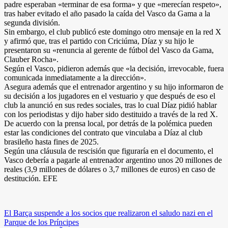
padre esperaban «terminar de esa forma» y que «merecían respeto»,
tras haber evitado el año pasado la caída del Vasco da Gama a la
segunda división.
Sin embargo, el club publicó este domingo otro mensaje en la red X
y afirmó que, tras el partido con Criciúma, Díaz y su hijo le
presentaron su «renuncia al gerente de fútbol del Vasco da Gama,
Clauber Rocha».
Según el Vasco, pidieron además que «la decisión, irrevocable, fuera
comunicada inmediatamente a la dirección».
Asegura además que el entrenador argentino y su hijo informaron de
su decisión a los jugadores en el vestuario y que después de eso el
club la anunció en sus redes sociales, tras lo cual Díaz pidió hablar
con los periodistas y dijo haber sido destituido a través de la red X.
De acuerdo con la prensa local, por detrás de la polémica pueden
estar las condiciones del contrato que vinculaba a Díaz al club
brasileño hasta fines de 2025.
Según una cláusula de rescisión que figuraría en el documento, el
Vasco debería a pagarle al entrenador argentino unos 20 millones de
reales (3,9 millones de dólares o 3,7 millones de euros) en caso de
destitución. EFE
Navegación
El Barça suspende a los socios que realizaron el saludo nazi en el
Parque de los Príncipes