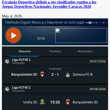
Escalada Deportiva definió a sus clasificados rumbo a los
Juegos Deportivos Nacionales Juveniles Caracas 2026
May 4, 2026
Resumen
Partidos
Resultados
Liga FUTVE 2
29/07/2026
Venezuela
Finalizado
2
-
1
Barquisimeto SC
Zamora FC B
Liga FUTVE 2
09/08/2026
Venezuela
19:30
Ureña SC
Barquisimeto SC