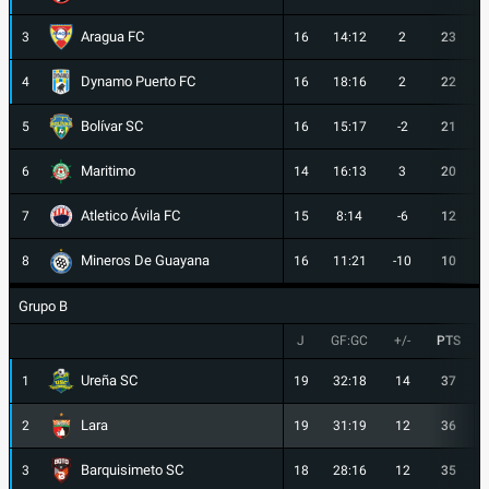
Aragua FC
3
16
14:12
2
23
Dynamo Puerto FC
4
16
18:16
2
22
Bolívar SC
5
16
15:17
-2
21
Maritimo
6
14
16:13
3
20
Atletico Ávila FC
7
15
8:14
-6
12
Mineros De Guayana
8
16
11:21
-10
10
Grupo B
J
GF:GC
+/-
PTS
Ureña SC
1
19
32:18
14
37
Lara
2
19
31:19
12
36
Barquisimeto SC
3
18
28:16
12
35