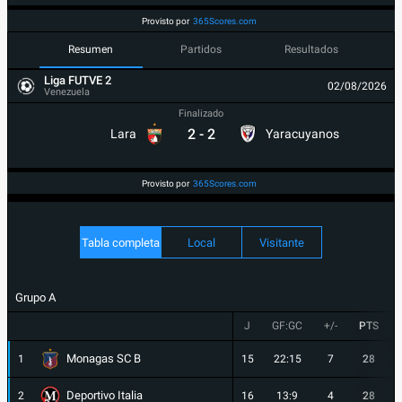
Provisto por
365Scores.com
Resumen
Partidos
Resultados
Liga FUTVE 2
02/08/2026
Venezuela
Finalizado
2
-
2
Lara
Yaracuyanos
Provisto por
365Scores.com
Tabla completa
Local
Visitante
Grupo A
J
GF:GC
+/-
PTS
Monagas SC B
1
15
22:15
7
28
Deportivo Italia
2
16
13:9
4
28