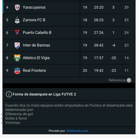
Yaracuyanos
4
19
25:20
5
29
Zamora FC B
5
18
28:25
3
25
Puerto Cabello B
6
19
27:26
1
24
Inter de Barinas
7
19
38:42
-4
23
Atletico El Vigia
8
19
17:37
-20
14
Real Frontera
9
20
19:42
-23
11
Referencia
?
Forma de desempate en Liga FUTVE 2
Cuando dos (o más) equipos están empatados en Puntos el desempate será
determinado por:
Diferencia de gol
Goles a favor
Victorias
Provisto por
365Scores.com