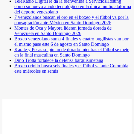
TeleRadio Digital le da la bienvenida a ServiciosHosting
como su nuevo aliado tecnológico en la única multiplataforma
del deporte venezolano
7 venezolanos buscan el oro en el boxeo y el fútbol va por la
consagración ante México en Santo Domingo 2026
Montes de Oca y Mayora lideran jornada dorada de
Venezuela en Santo Domingo 2026
Boxeo venezolano suma 4 finales y cuatro pugilistas van por
el mismo pase este 6 de agosto en Santo Domingo
Karate y Pesas se pintan de dorado mientras el fútbol se mete
en la final masculina en Santo Domingo
Dino Trotta fortalece la defensa barquisimetana
Boxeo criollo busca seis finales y el fútbol va ante Colombia
este miércoles en semis