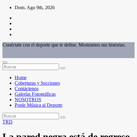
Saltar
Dom. Ago 9th, 2026
al
contenido
Conéctate con el deporte que te define. Mostramos sus historias.
Home
Coberturas y Secciones
Contáctenos
Galerías Fotográficas
NOSOTROS
Ponle Música al Deporte
TRD
La pared negra está de regreso