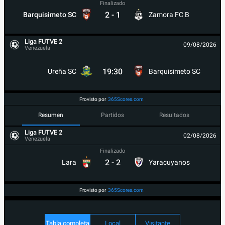
Finalizado
2
-
1
Barquisimeto SC
Zamora FC B
Liga FUTVE 2
09/08/2026
Venezuela
19:30
Ureña SC
Barquisimeto SC
Provisto por
365Scores.com
Resumen
Partidos
Resultados
Liga FUTVE 2
02/08/2026
Venezuela
Finalizado
2
-
2
Lara
Yaracuyanos
Provisto por
365Scores.com
Tabla completa
Local
Visitante