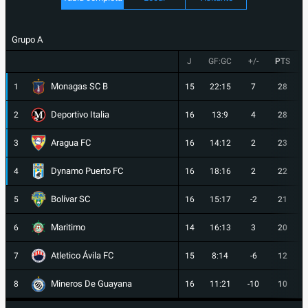
Grupo A
J
GF:GC
+/-
PTS
Monagas SC B
1
15
22:15
7
28
Deportivo Italia
2
16
13:9
4
28
Aragua FC
3
16
14:12
2
23
Dynamo Puerto FC
4
16
18:16
2
22
Bolívar SC
5
16
15:17
-2
21
Maritimo
6
14
16:13
3
20
Atletico Ávila FC
7
15
8:14
-6
12
Mineros De Guayana
8
16
11:21
-10
10