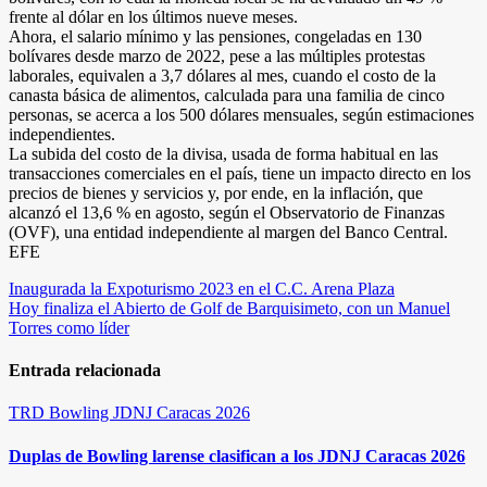
frente al dólar en los últimos nueve meses.
Ahora, el salario mínimo y las pensiones, congeladas en 130
bolívares desde marzo de 2022, pese a las múltiples protestas
laborales, equivalen a 3,7 dólares al mes, cuando el costo de la
canasta básica de alimentos, calculada para una familia de cinco
personas, se acerca a los 500 dólares mensuales, según estimaciones
independientes.
La subida del costo de la divisa, usada de forma habitual en las
transacciones comerciales en el país, tiene un impacto directo en los
precios de bienes y servicios y, por ende, en la inflación, que
alcanzó el 13,6 % en agosto, según el Observatorio de Finanzas
(OVF), una entidad independiente al margen del Banco Central.
EFE
Navegación
Inaugurada la Expoturismo 2023 en el C.C. Arena Plaza
Hoy finaliza el Abierto de Golf de Barquisimeto, con un Manuel
de
Torres como líder
entradas
Entrada relacionada
TRD
Bowling
JDNJ Caracas 2026
Duplas de Bowling larense clasifican a los JDNJ Caracas 2026