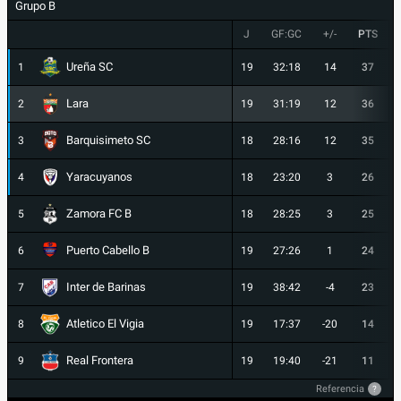
Grupo B
J
GF:GC
+/-
PTS
Ureña SC
1
19
32:18
14
37
Lara
2
19
31:19
12
36
Barquisimeto SC
3
18
28:16
12
35
Yaracuyanos
4
18
23:20
3
26
Zamora FC B
5
18
28:25
3
25
Puerto Cabello B
6
19
27:26
1
24
Inter de Barinas
7
19
38:42
-4
23
Atletico El Vigia
8
19
17:37
-20
14
Real Frontera
9
19
19:40
-21
11
Referencia
?