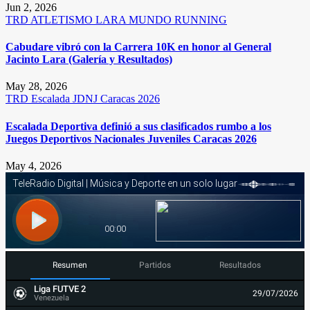
Jun 2, 2026
TRD
ATLETISMO
LARA
MUNDO RUNNING
Cabudare vibró con la Carrera 10K en honor al General
Jacinto Lara (Galería y Resultados)
May 28, 2026
TRD
Escalada
JDNJ Caracas 2026
Escalada Deportiva definió a sus clasificados rumbo a los
Juegos Deportivos Nacionales Juveniles Caracas 2026
May 4, 2026
Resumen
Partidos
Resultados
Liga FUTVE 2
29/07/2026
Venezuela