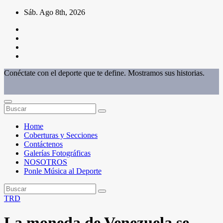
Saltar
Sáb. Ago 8th, 2026
al
contenido
Conéctate con el deporte que te define. Mostramos sus historias.
Home
Coberturas y Secciones
Contáctenos
Galerías Fotográficas
NOSOTROS
Ponle Música al Deporte
TRD
La moneda de Venezuela se