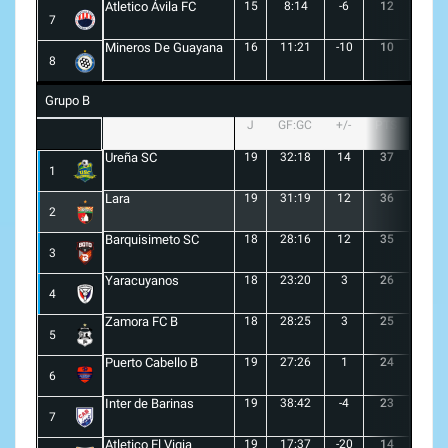
Atletico Ávila FC
15
8:14
-6
12
1
7
Mineros De Guayana
16
11:21
-10
10
1
8
Grupo B
J
GF:GC
+/-
PTS
G
Ureña SC
19
32:18
14
37
10
1
Lara
19
31:19
12
36
10
2
Barquisimeto SC
18
28:16
12
35
10
3
Yaracuyanos
18
23:20
3
26
7
4
Zamora FC B
18
28:25
3
25
6
5
Puerto Cabello B
19
27:26
1
24
7
6
Inter de Barinas
19
38:42
-4
23
7
7
Atletico El Vigia
19
17:37
-20
14
3