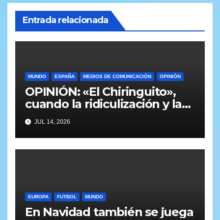
Entrada relacionada
MUNDO
ESPAÑA
MEDIOS DE COMUNICACIÓN
OPINIÓN
OPINIÓN: «El Chiringuito»,
cuando la ridiculización y la
parcialidad se disfrazan de
JUL 14, 2026
periodismo deportivo
EUROPA
FUTBOL
MUNDO
En Navidad también se juega