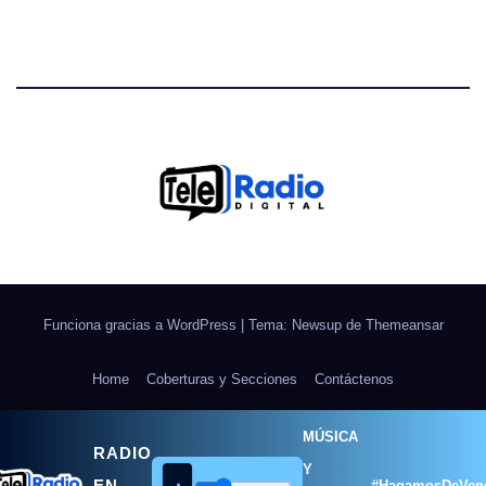
Funciona gracias a WordPress
|
Tema: Newsup de
Themeansar
Home
Coberturas y Secciones
Contáctenos
Galerías Fotográficas
NOSOTROS
Ponle Música al Deporte
MÚSICA
RADIO
Y
EN
#HagamosDeVen