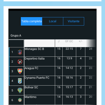
Tabla completa
Local
Visitante
Grupo A
J
GF:GC
+/-
PTS
G
Monagas SC B
15
22:15
7
28
8
1
Deportivo Italia
16
13:9
4
28
8
2
Aragua FC
16
14:12
2
23
6
3
Dynamo Puerto FC
16
18:16
2
22
5
4
Bolívar SC
16
15:17
-2
21
6
5
Maritimo
14
16:13
3
20
5
6