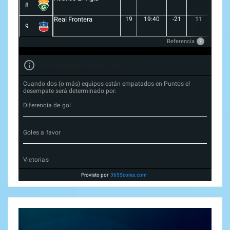
8
Real Frontera
19
19:40
-21
11
3
9
Referencia
?
Forma de desempate en Liga FUTVE 2
Cuando dos (o más) equipos están empatados en Puntos el
desempate será determinado por:
Diferencia de gol
Goles a favor
Victorias
Provisto por
365Scores.com