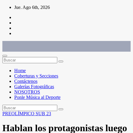
Saltar
Jue. Ago 6th, 2026
al
contenido
Conéctate con el deporte que te define. Mostramos sus historias.
Home
Coberturas y Secciones
Contáctenos
Galerías Fotográficas
NOSOTROS
Ponle Música al Deporte
PREOLÍMPICO SUB 23
Hablan los protagonistas luego