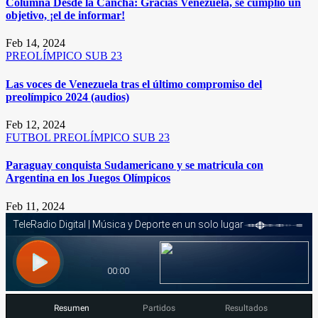
Columna Desde la Cancha: Gracias Venezuela, se cumplió un
objetivo, ¡el de informar!
Feb 14, 2024
PREOLÍMPICO SUB 23
Las voces de Venezuela tras el último compromiso del
preolímpico 2024 (audios)
Feb 12, 2024
FUTBOL
PREOLÍMPICO SUB 23
Paraguay conquista Sudamericano y se matricula con
Argentina en los Juegos Olímpicos
Feb 11, 2024
Resumen
Partidos
Resultados