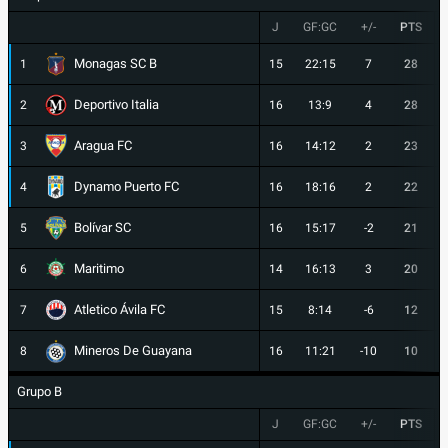
J
GF:GC
+/-
PTS
Monagas SC B
1
15
22:15
7
28
Deportivo Italia
2
16
13:9
4
28
Aragua FC
3
16
14:12
2
23
Dynamo Puerto FC
4
16
18:16
2
22
Bolívar SC
5
16
15:17
-2
21
Maritimo
6
14
16:13
3
20
Atletico Ávila FC
7
15
8:14
-6
12
Mineros De Guayana
8
16
11:21
-10
10
Grupo B
J
GF:GC
+/-
PTS