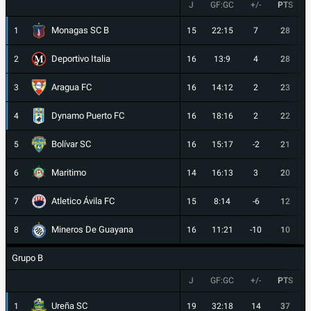
J
GF:GC
+/-
PTS
Monagas SC B
1
15
22:15
7
28
Deportivo Italia
2
16
13:9
4
28
Aragua FC
3
16
14:12
2
23
Dynamo Puerto FC
4
16
18:16
2
22
Bolívar SC
5
16
15:17
-2
21
Maritimo
6
14
16:13
3
20
Atletico Ávila FC
7
15
8:14
-6
12
Mineros De Guayana
8
16
11:21
-10
10
Grupo B
J
GF:GC
+/-
PTS
Ureña SC
1
19
32:18
14
37