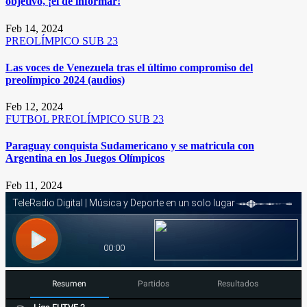
objetivo, ¡el de informar!
Feb 14, 2024
PREOLÍMPICO SUB 23
Las voces de Venezuela tras el último compromiso del
preolímpico 2024 (audios)
Feb 12, 2024
FUTBOL
PREOLÍMPICO SUB 23
Paraguay conquista Sudamericano y se matricula con
Argentina en los Juegos Olímpicos
Feb 11, 2024
Resumen
Partidos
Resultados