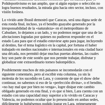
Polideportivismo es tan amplio, que si algún equipo o selección no
logra buenos resultados, la mirada gira hacia otro sector, incluso, con
visión foránea.
Lo vivido ante Brasil demostró que Caracas, será una digna sede de
esta ronda final, incluso, ya el bendito guayabo generado por la
irresponsabilidad de la «naturaleza» en el metropolitano de
Cabudare, lo dejamos a un lado, y no podemos negar que una de las
afectaciones logradas por quienes no pudieron responder en el
estado Lara para que el estadio estuviese apto para jugar, incluyendo
al destino, fue el tema logístico en la capital, por fortuna el haber
trabajado en medios nacionales e internacionales en esta ciudad hace
una década, nos permitió dejar muchas puertas abiertas, las cuales
hoy son parte de este sostén que nos permite trabajar, disfrutar y
globalizar este extraordinario torneo balompédico.
Posiblemente muchos de mis paisanos se incomodarán con el
siguiente comentario, pero al escribir esta columna, ya sin la
molestia de los sucedido en Lara, y consiente de que el show debe
continuar, no sabemos si eso de la «perfección divina», o el bendito,
«no hay mal que por bien no venga», logre disipar este cambio
obligado generado en esta final, y es que si bien, Lara cuenta con un
estadio con una capacidad muy superior a lo vivido en Caracas y
Valencia, no podemos ocultar que lo presenciado en ambas sedes,
difícilmente lo hubiésemos podido lograr en Lara, primeramente