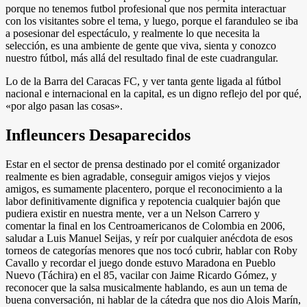
porque no tenemos futbol profesional que nos permita interactuar
con los visitantes sobre el tema, y luego, porque el faranduleo se iba
a posesionar del espectáculo, y realmente lo que necesita la
selección, es una ambiente de gente que viva, sienta y conozco
nuestro fútbol, más allá del resultado final de este cuadrangular.
Lo de la Barra del Caracas FC, y ver tanta gente ligada al fútbol
nacional e internacional en la capital, es un digno reflejo del por qué,
«por algo pasan las cosas».
Infleuncers Desaparecidos
Estar en el sector de prensa destinado por el comité organizador
realmente es bien agradable, conseguir amigos viejos y viejos
amigos, es sumamente placentero, porque el reconocimiento a la
labor definitivamente dignifica y repotencia cualquier bajón que
pudiera existir en nuestra mente, ver a un Nelson Carrero y
comentar la final en los Centroamericanos de Colombia en 2006,
saludar a Luis Manuel Seijas, y reír por cualquier anécdota de esos
torneos de categorías menores que nos tocó cubrir, hablar con Roby
Cavallo y recordar el juego donde estuvo Maradona en Pueblo
Nuevo (Táchira) en el 85, vacilar con Jaime Ricardo Gómez, y
reconocer que la salsa musicalmente hablando, es aun un tema de
buena conversación, ni hablar de la cátedra que nos dio Alois Marín,