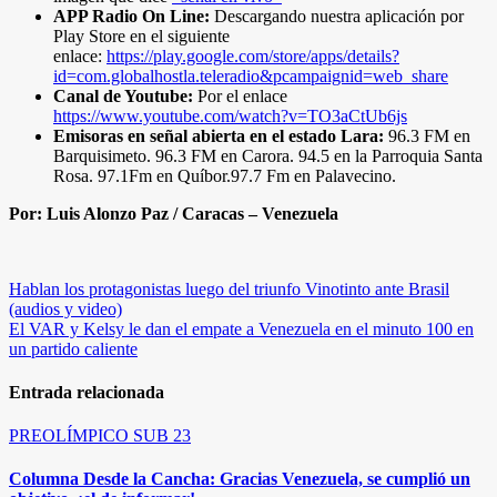
APP Radio On Line:
Descargando nuestra aplicación por
Play Store en el siguiente
enlace:
https://play.google.com/store/apps/details?
id=com.globalhostla.teleradio&pcampaignid=web_share
Canal de Youtube:
Por el enlace
https://www.youtube.com/watch?v=TO3aCtUb6js
Emisoras en señal abierta en el estado Lara:
96.3 FM en
Barquisimeto. 96.3 FM en Carora. 94.5 en la Parroquia Santa
Rosa. 97.1Fm en Quíbor.97.7 Fm en Palavecino.
Por: Luis Alonzo Paz / Caracas – Venezuela
Navegación
Hablan los protagonistas luego del triunfo Vinotinto ante Brasil
(audios y video)
de
El VAR y Kelsy le dan el empate a Venezuela en el minuto 100 en
entradas
un partido caliente
Entrada relacionada
PREOLÍMPICO SUB 23
Columna Desde la Cancha: Gracias Venezuela, se cumplió un