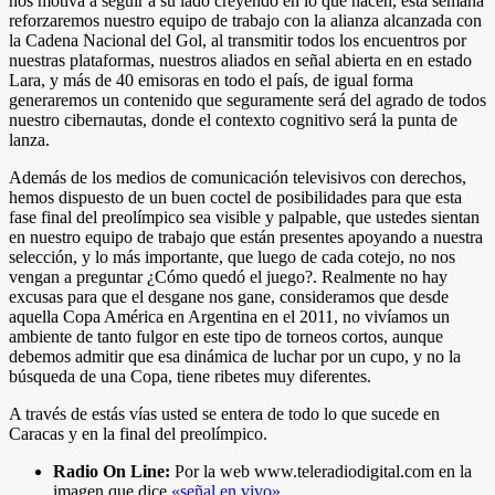
nos motiva a seguir a su lado creyendo en lo que hacen, esta semana
reforzaremos nuestro equipo de trabajo con la alianza alcanzada con
la Cadena Nacional del Gol, al transmitir todos los encuentros por
nuestras plataformas, nuestros aliados en señal abierta en en estado
Lara, y más de 40 emisoras en todo el país, de igual forma
generaremos un contenido que seguramente será del agrado de todos
nuestro cibernautas, donde el contexto cognitivo será la punta de
lanza.
Además de los medios de comunicación televisivos con derechos,
hemos dispuesto de un buen coctel de posibilidades para que esta
fase final del preolímpico sea visible y palpable, que ustedes sientan
en nuestro equipo de trabajo que están presentes apoyando a nuestra
selección, y lo más importante, que luego de cada cotejo, no nos
vengan a preguntar ¿Cómo quedó el juego?. Realmente no hay
excusas para que el desgane nos gane, consideramos que desde
aquella Copa América en Argentina en el 2011, no vivíamos un
ambiente de tanto fulgor en este tipo de torneos cortos, aunque
debemos admitir que esa dinámica de luchar por un cupo, y no la
búsqueda de una Copa, tiene ribetes muy diferentes.
A través de estás vías usted se entera de todo lo que sucede en
Caracas y en la final del preolímpico.
Radio On Line:
Por la web www.teleradiodigital.com en la
imagen que dice
«señal en vivo»