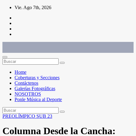
Saltar
Vie. Ago 7th, 2026
al
contenido
Conéctate con el deporte que te define. Mostramos sus historias.
Home
Coberturas y Secciones
Contáctenos
Galerías Fotográficas
NOSOTROS
Ponle Música al Deporte
PREOLÍMPICO SUB 23
Columna Desde la Cancha: