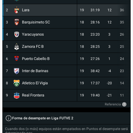
Lara
2
19
31:19
12
36
Barquisimeto SC
3
18
28:16
12
35
Yaracuyanos
4
18
23:20
3
26
Zamora FC B
5
18
28:25
3
25
Puerto Cabello B
6
19
27:26
1
24
Inter de Barinas
7
19
38:42
-4
23
Atletico El Vigia
8
19
17:37
-20
14
Real Frontera
9
19
19:40
-21
11
Referencia
?
Forma de desempate en Liga FUTVE 2
Cuando dos (o más) equipos están empatados en Puntos el desempate será
determinado por: