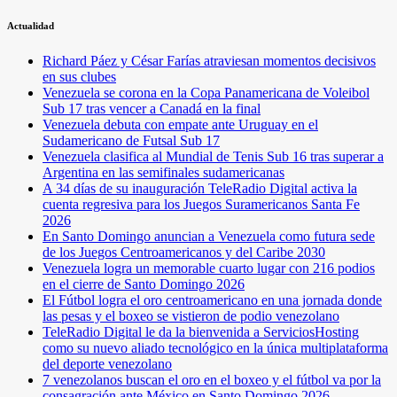
Actualidad
Richard Páez y César Farías atraviesan momentos decisivos
en sus clubes
Venezuela se corona en la Copa Panamericana de Voleibol
Sub 17 tras vencer a Canadá en la final
Venezuela debuta con empate ante Uruguay en el
Sudamericano de Futsal Sub 17
Venezuela clasifica al Mundial de Tenis Sub 16 tras superar a
Argentina en las semifinales sudamericanas
A 34 días de su inauguración TeleRadio Digital activa la
cuenta regresiva para los Juegos Suramericanos Santa Fe
2026
En Santo Domingo anuncian a Venezuela como futura sede
de los Juegos Centroamericanos y del Caribe 2030
Venezuela logra un memorable cuarto lugar con 216 podios
en el cierre de Santo Domingo 2026
El Fútbol logra el oro centroamericano en una jornada donde
las pesas y el boxeo se vistieron de podio venezolano
TeleRadio Digital le da la bienvenida a ServiciosHosting
como su nuevo aliado tecnológico en la única multiplataforma
del deporte venezolano
7 venezolanos buscan el oro en el boxeo y el fútbol va por la
consagración ante México en Santo Domingo 2026