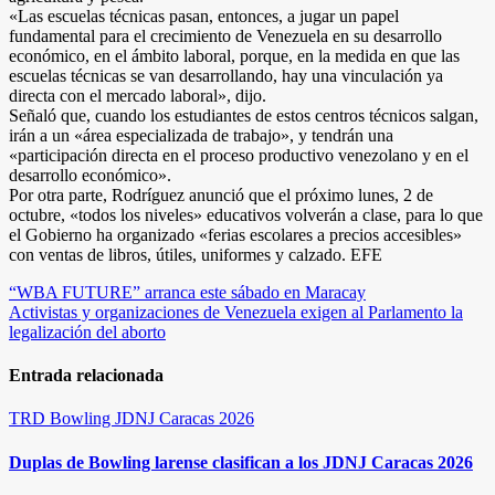
«Las escuelas técnicas pasan, entonces, a jugar un papel
fundamental para el crecimiento de Venezuela en su desarrollo
económico, en el ámbito laboral, porque, en la medida en que las
escuelas técnicas se van desarrollando, hay una vinculación ya
directa con el mercado laboral», dijo.
Señaló que, cuando los estudiantes de estos centros técnicos salgan,
irán a un «área especializada de trabajo», y tendrán una
«participación directa en el proceso productivo venezolano y en el
desarrollo económico».
Por otra parte, Rodríguez anunció que el próximo lunes, 2 de
octubre, «todos los niveles» educativos volverán a clase, para lo que
el Gobierno ha organizado «ferias escolares a precios accesibles»
con ventas de libros, útiles, uniformes y calzado. EFE
Navegación
“WBA FUTURE” arranca este sábado en Maracay
Activistas y organizaciones de Venezuela exigen al Parlamento la
de
legalización del aborto
entradas
Entrada relacionada
TRD
Bowling
JDNJ Caracas 2026
Duplas de Bowling larense clasifican a los JDNJ Caracas 2026