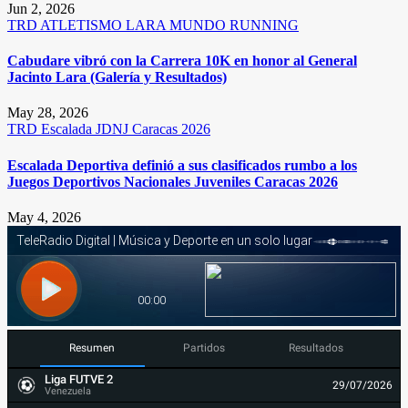
Jun 2, 2026
TRD
ATLETISMO
LARA
MUNDO RUNNING
Cabudare vibró con la Carrera 10K en honor al General
Jacinto Lara (Galería y Resultados)
May 28, 2026
TRD
Escalada
JDNJ Caracas 2026
Escalada Deportiva definió a sus clasificados rumbo a los
Juegos Deportivos Nacionales Juveniles Caracas 2026
May 4, 2026
Resumen
Partidos
Resultados
Liga FUTVE 2
29/07/2026
Venezuela