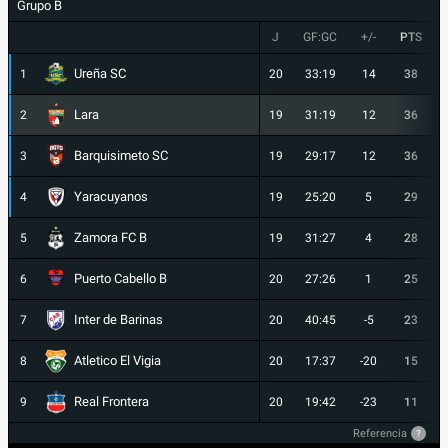
Grupo B
J
GF:GC
+/-
PTS
Ureña SC
1
20
33:19
14
38
Lara
2
19
31:19
12
36
Barquisimeto SC
3
19
29:17
12
36
Yaracuyanos
4
19
25:20
5
29
Zamora FC B
5
19
31:27
4
28
Puerto Cabello B
6
20
27:26
1
25
Inter de Barinas
7
20
40:45
-5
23
Atletico El Vigia
8
20
17:37
-20
15
Real Frontera
9
20
19:42
-23
11
Referencia
?