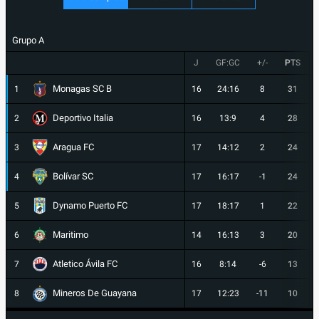
Grupo A
J
GF:GC
+/-
PTS
Monagas SC B
1
16
24:16
8
31
Deportivo Italia
2
16
13:9
4
28
Aragua FC
3
17
14:12
2
24
Bolívar SC
4
17
16:17
-1
24
Dynamo Puerto FC
5
17
18:17
1
22
Maritimo
6
14
16:13
3
20
Atletico Ávila FC
7
16
8:14
-6
13
Mineros De Guayana
8
17
12:23
-11
10