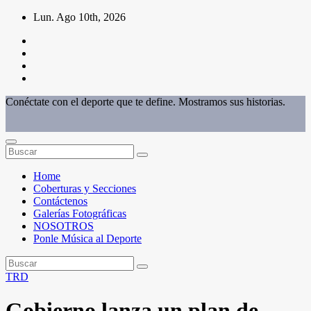
Saltar
Lun. Ago 10th, 2026
al
contenido
Conéctate con el deporte que te define. Mostramos sus historias.
Home
Coberturas y Secciones
Contáctenos
Galerías Fotográficas
NOSOTROS
Ponle Música al Deporte
TRD
Gobierno lanza un plan de