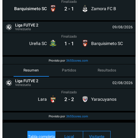
Finalizado
2
-
1
Barquisimeto SC
Zamora FC B
Liga FUTVE 2
09/08/2026
Venezuela
Finalizado
1
-
1
Ureña SC
Barquisimeto SC
Provisto por
365Scores.com
Resumen
Partidos
Resultados
Liga FUTVE 2
02/08/2026
Venezuela
Finalizado
2
-
2
Lara
Yaracuyanos
Provisto por
365Scores.com
Tabla completa
Local
Visitante