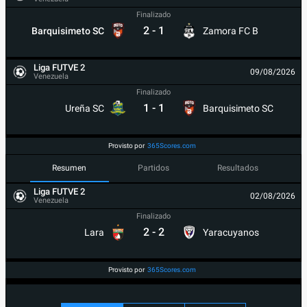
Finalizado
2
-
1
Barquisimeto SC
Zamora FC B
Liga FUTVE 2
09/08/2026
Venezuela
Finalizado
1
-
1
Ureña SC
Barquisimeto SC
Provisto por
365Scores.com
Resumen
Partidos
Resultados
Liga FUTVE 2
02/08/2026
Venezuela
Finalizado
2
-
2
Lara
Yaracuyanos
Provisto por
365Scores.com