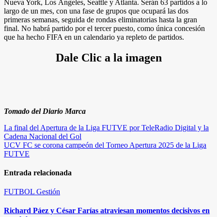
Nueva York, Los Ángeles, Seattle y Atlanta. Serán 63 partidos a lo
largo de un mes, con una fase de grupos que ocupará las dos
primeras semanas, seguida de rondas eliminatorias hasta la gran
final. No habrá partido por el tercer puesto, como única concesión
que ha hecho FIFA en un calendario ya repleto de partidos.
Dale Clic a la imagen
Tomado del Diario Marca
Navegación
La final del Apertura de la Liga FUTVE por TeleRadio Digital y la
Cadena Nacional del Gol
de
UCV FC se corona campeón del Torneo Apertura 2025 de la Liga
entradas
FUTVE
Entrada relacionada
FUTBOL
Gestión
Richard Páez y César Farías atraviesan momentos decisivos en