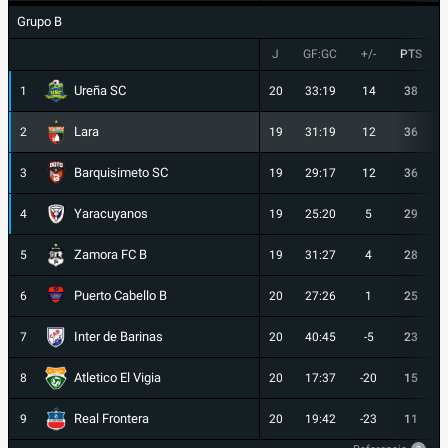
Grupo B
J
GF:GC
+/-
PTS
Ureña SC
1
20
33:19
14
38
Lara
2
19
31:19
12
36
Barquisimeto SC
3
19
29:17
12
36
Yaracuyanos
4
19
25:20
5
29
Zamora FC B
5
19
31:27
4
28
Puerto Cabello B
6
20
27:26
1
25
Inter de Barinas
7
20
40:45
-5
23
Atletico El Vigia
8
20
17:37
-20
15
Real Frontera
9
20
19:42
-23
11