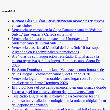
Actualidad
Richard Páez y César Farías atraviesan momentos decisivos
en sus clubes
Venezuela se corona en la Copa Panamericana de Voleibol
Sub 17 tras vencer a Canadá en la final
Venezuela debuta con empate ante Uruguay en el
Sudamericano de Futsal Sub 17
Venezuela clasifica al Mundial de Tenis Sub 16 tras superar a
Argentina en las semifinales sudamericanas
A 34 días de su inauguración TeleRadio Digital activa la
cuenta regresiva para los Juegos Suramericanos Santa Fe
2026
En Santo Domingo anuncian a Venezuela como futura sede
de los Juegos Centroamericanos y del Caribe 2030
Venezuela logra un memorable cuarto lugar con 216 podios
en el cierre de Santo Domingo 2026
El Fútbol logra el oro centroamericano en una jornada donde
las pesas y el boxeo se vistieron de podio venezolano
TeleRadio Digital le da la bienvenida a ServiciosHosting
como su nuevo aliado tecnológico en la única multiplataforma
del deporte venezolano
7 venezolanos buscan el oro en el boxeo y el fútbol va por la