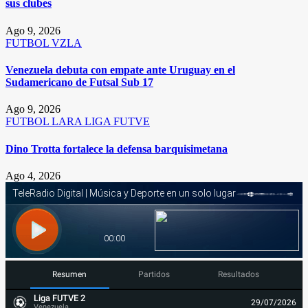
sus clubes
Ago 9, 2026
FUTBOL
VZLA
Venezuela debuta con empate ante Uruguay en el
Sudamericano de Futsal Sub 17
Ago 9, 2026
FUTBOL
LARA
LIGA FUTVE
Dino Trotta fortalece la defensa barquisimetana
Ago 4, 2026
Resumen
Partidos
Resultados
Liga FUTVE 2
29/07/2026
Venezuela