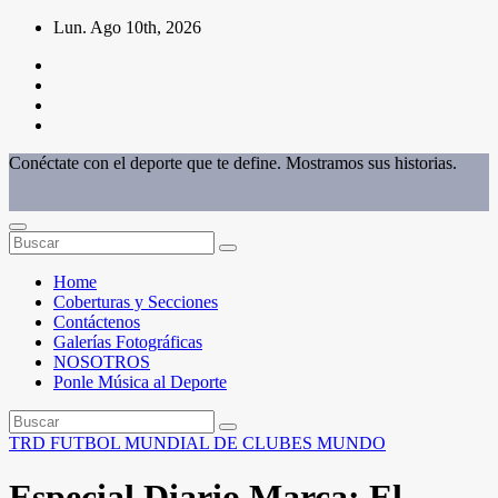
Saltar
Lun. Ago 10th, 2026
al
contenido
Conéctate con el deporte que te define. Mostramos sus historias.
Home
Coberturas y Secciones
Contáctenos
Galerías Fotográficas
NOSOTROS
Ponle Música al Deporte
TRD
FUTBOL
MUNDIAL DE CLUBES
MUNDO
Especial Diario Marca: El