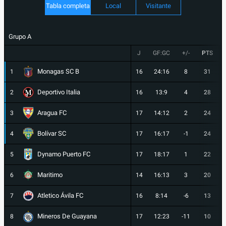
Tabla completa
Local
Visitante
Grupo A
J
GF:GC
+/-
PTS
Monagas SC B
1
16
24:16
8
31
Deportivo Italia
2
16
13:9
4
28
Aragua FC
3
17
14:12
2
24
Bolívar SC
4
17
16:17
-1
24
Dynamo Puerto FC
5
17
18:17
1
22
Maritimo
6
14
16:13
3
20
Atletico Ávila FC
7
16
8:14
-6
13
Mineros De Guayana
8
17
12:23
-11
10