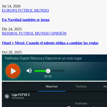
Jul 14, 2026
EUROPA
FUTBOL
MUNDO
En Navidad también se juega
Dic 24, 2025
BEISBOL
FUTBOL
MUNDO
OPINIÓN
Otani y Messi: Cuando el talento obliga a cambiar las reglas
Oct 28, 2025
Resumen
Partidos
Re
Liga FUTVE 2
Venezuela
Finalizado