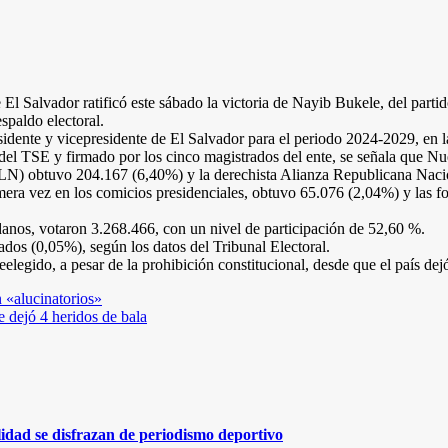
 Salvador ratificó este sábado la victoria de Nayib Bukele, del partido
spaldo electoral.
residente y vicepresidente de El Salvador para el periodo 2024-2029, en la
del TSE y firmado por los cinco magistrados del ente, se señala que Nu
MLN) obtuvo 204.167 (6,40%) y la derechista Alianza Republicana Naci
mera vez en los comicios presidenciales, obtuvo 65.076 (2,04%) y las f
anos, votaron 3.268.466, con un nivel de participación de 52,60 %.
os (0,05%), según los datos del Tribunal Electoral.
reelegido, a pesar de la prohibición constitucional, desde que el país d
 «alucinatorios»
 dejó 4 heridos de bala
lidad se disfrazan de periodismo deportivo