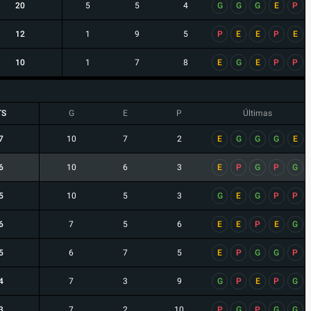
20
5
5
4
G
G
G
E
P
12
1
9
5
P
E
E
P
E
10
1
7
8
E
G
E
P
P
TS
G
E
P
Últimas
7
10
7
2
E
G
G
G
E
6
10
6
3
E
P
G
P
G
5
10
5
3
G
E
G
P
P
6
7
5
6
E
E
P
E
G
5
6
7
5
E
P
G
G
P
4
7
3
9
G
P
E
P
G
3
7
2
10
P
G
P
G
G