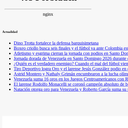
Actualidad
Dino Trotta fortalece la defensa barquisimetana
Boxeo criollo busca seis finales y el fútbol va ante Colombia es
Atletismo y esgrima cierran la jornada con podios en Santo D
Jornada dorada de Venezuela en Santo Domingo 2026 durante e
¿Quién es el verdadero enemigo? Cuando el mal del fútbol vie
Tiro Deportivo logra Oro y el larense Jesús González podio en
Astrid Montero y Nathaly Grimán encumbraron a la lucha olím
Venezuela suma 16 oros en los Juegos Centroamericanos con R
El larense Rodolfo Monacelli se coronó campeón absoluto de b
Natación otorga oro para Venezuela y Roberto García suma su 