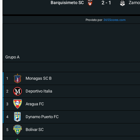
2
-
1
Barquisimeto SC
Zamo
Provisto por
365Scores.com
Grupo A
Monagas SC B
1
Deportivo Italia
2
Aragua FC
3
Dynamo Puerto FC
4
Bolívar SC
5