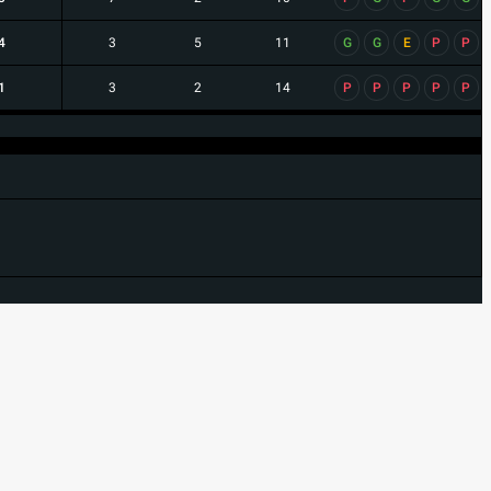
4
3
5
11
G
G
E
P
P
1
3
2
14
P
P
P
P
P