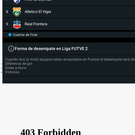
Atletico El Vigia
8
Real Frontera
9
Cuartos de Final
Forma de desempate en Liga FUTVE 2
Cuando dos (o más) equipos están empatados en Puntos el desempate será de
Diferencia de gol
Goles a favor
Victorias