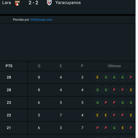
2
-
2
Lara
Yaracuyanos
Provisto por
365Scores.com
PTS
G
E
P
Últimas
28
8
4
3
E
G
G
G
P
28
8
4
4
G
G
P
P
E
23
6
5
5
G
P
P
G
G
22
5
7
4
E
E
P
P
E
21
6
3
7
P
P
G
E
P