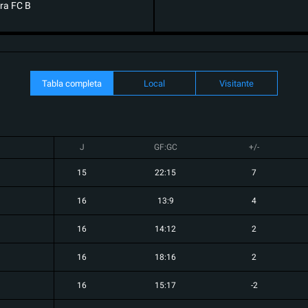
ra FC B
Tabla completa
Local
Visitante
J
GF:GC
+/-
15
22:15
7
16
13:9
4
16
14:12
2
16
18:16
2
16
15:17
-2