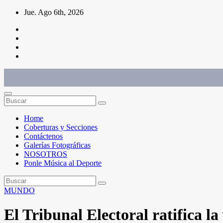
Saltar
Jue. Ago 6th, 2026
al
contenido
Conéctate con el deporte que te define. Mostramos sus historias.
Home
Coberturas y Secciones
Contáctenos
Galerías Fotográficas
NOSOTROS
Ponle Música al Deporte
MUNDO
El Tribunal Electoral ratifica l