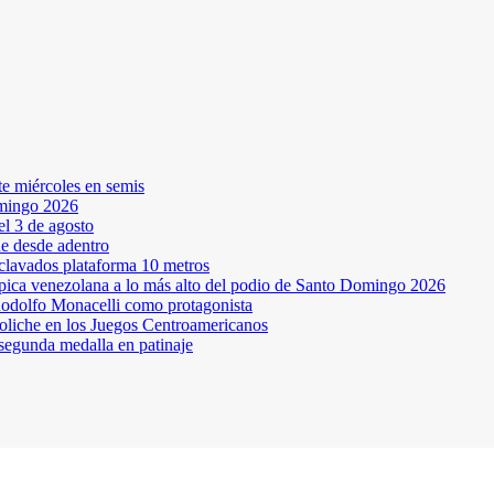
te miércoles en semis
omingo 2026
l 3 de agosto
ne desde adentro
 clavados plataforma 10 metros
pica venezolana a lo más alto del podio de Santo Domingo 2026
odolfo Monacelli como protagonista
oliche en los Juegos Centroamericanos
segunda medalla en patinaje