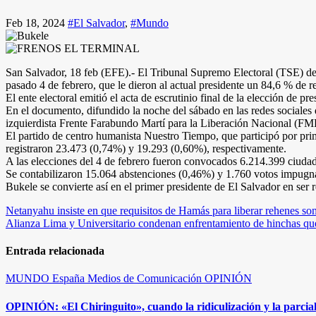
Feb 18, 2024
#El Salvador
,
#Mundo
San Salvador, 18 feb (EFE).- El Tribunal Supremo Electoral (TSE) de El
pasado 4 de febrero, que le dieron al actual presidente un 84,6 % de re
El ente electoral emitió el acta de escrutinio final de la elección de p
En el documento, difundido la noche del sábado en las redes sociales 
izquierdista Frente Farabundo Martí para la Liberación Nacional (F
El partido de centro humanista Nuestro Tiempo, que participó por pri
registraron 23.473 (0,74%) y 19.293 (0,60%), respectivamente.
A las elecciones del 4 de febrero fueron convocados 6.214.399 ciudad
Se contabilizaron 15.064 abstenciones (0,46%) y 1.760 votos impugnad
Bukele se convierte así en el primer presidente de El Salvador en ser 
Navegación
Netanyahu insiste en que requisitos de Hamás para liberar rehenes son
Alianza Lima y Universitario condenan enfrentamiento de hinchas que
de
entradas
Entrada relacionada
MUNDO
España
Medios de Comunicación
OPINIÓN
OPINIÓN: «El Chiringuito», cuando la ridiculización y la parcia