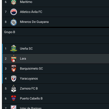
Maritimo
6
Atletico Ávila FC
7
Mineros De Guayana
8
Grupo B
Ureña SC
1
Lara
2
Barquisimeto SC
3
Yaracuyanos
4
Zamora FC B
5
Puerto Cabello B
6
Inter de Barinas
7