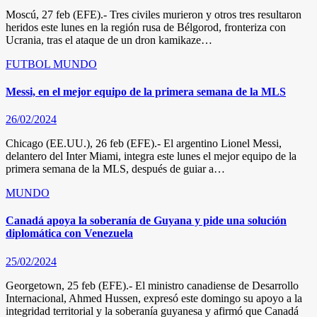
Moscú, 27 feb (EFE).- Tres civiles murieron y otros tres resultaron
heridos este lunes en la región rusa de Bélgorod, fronteriza con
Ucrania, tras el ataque de un dron kamikaze…
FUTBOL
MUNDO
Messi, en el mejor equipo de la primera semana de la MLS
26/02/2024
Chicago (EE.UU.), 26 feb (EFE).- El argentino Lionel Messi,
delantero del Inter Miami, integra este lunes el mejor equipo de la
primera semana de la MLS, después de guiar a…
MUNDO
Canadá apoya la soberanía de Guyana y pide una solución
diplomática con Venezuela
25/02/2024
Georgetown, 25 feb (EFE).- El ministro canadiense de Desarrollo
Internacional, Ahmed Hussen, expresó este domingo su apoyo a la
integridad territorial y la soberanía guyanesa y afirmó que Canadá