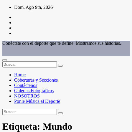
Saltar
Dom. Ago 9th, 2026
al
contenido
Conéctate con el deporte que te define. Mostramos sus historias.
Home
Coberturas y Secciones
Contáctenos
Galerías Fotográficas
NOSOTROS
Ponle Música al Deporte
Etiqueta:
Mundo