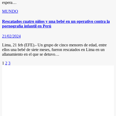
espera…
MUNDO
Rescatados cuatro niños y una bebé en un operativo contra la
pornografía infantil en Perú
21/02/2024
Lima, 21 feb (EFE).- Un grupo de cinco menores de edad, entre
ellos una bebé de siete meses, fueron rescatados en Lima en un
allanamiento en el que se detuvo…
Posts
1
2
3
pagination