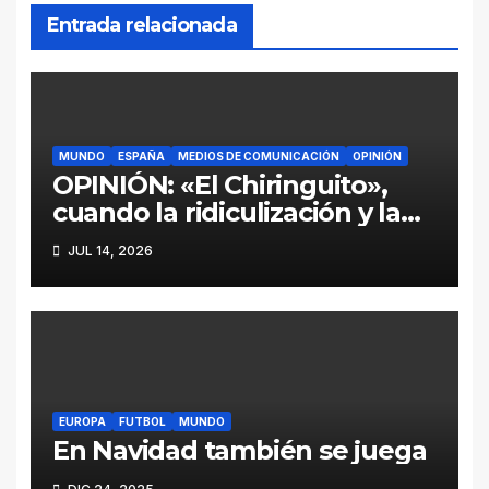
Entrada relacionada
MUNDO
ESPAÑA
MEDIOS DE COMUNICACIÓN
OPINIÓN
OPINIÓN: «El Chiringuito»,
cuando la ridiculización y la
parcialidad se disfrazan de
JUL 14, 2026
periodismo deportivo
EUROPA
FUTBOL
MUNDO
En Navidad también se juega