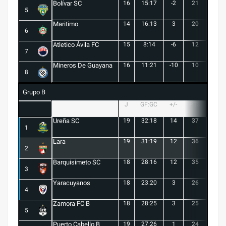
Bolívar SC
16
15:17
-2
21
6
5
Maritimo
14
16:13
3
20
5
6
Atletico Ávila FC
15
8:14
-6
12
1
7
Mineros De Guayana
16
11:21
-10
10
1
8
Grupo B
J
GF:GC
+/-
PTS
G
Ureña SC
19
32:18
14
37
10
1
Lara
19
31:19
12
36
10
2
Barquisimeto SC
18
28:16
12
35
10
3
Yaracuyanos
18
23:20
3
26
7
4
Zamora FC B
18
28:25
3
25
6
5
Puerto Cabello B
19
27:26
1
24
7