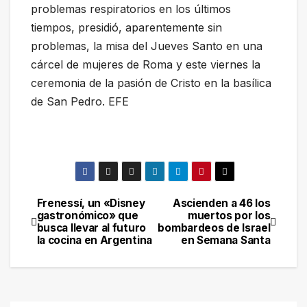
problemas respiratorios en los últimos
tiempos, presidió, aparentemente sin
problemas, la misa del Jueves Santo en una
cárcel de mujeres de Roma y este viernes la
ceremonia de la pasión de Cristo en la basílica
de San Pedro. EFE
Frenessí, un «Disney
Ascienden a 46 los
Navegación
gastronómico» que
muertos por los
busca llevar al futuro
bombardeos de Israel
de
la cocina en Argentina
en Semana Santa
entradas