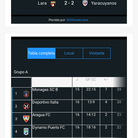
2
-
2
Lara
Yaracuyanos
Provisto por
365Scores.com
Tabla completa
Local
Visitante
Grupo A
J
GF:GC
+/-
PTS
G
Monagas SC B
15
22:15
7
28
8
1
Deportivo Italia
16
13:9
4
28
8
2
Aragua FC
16
14:12
2
23
6
3
Dynamo Puerto FC
16
18:16
2
22
5
4