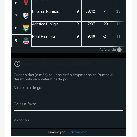
6
Inter de Barinas
19
38:42
-4
23
7
7
Atletico El Vigia
19
17:37
-20
14
3
8
Real Frontera
19
19:40
-21
11
3
9
Referencia
?
Forma de desempate en Liga FUTVE 2
Cuando dos (o más) equipos están empatados en Puntos el
desempate será determinado por:
Diferencia de gol
Goles a favor
Victorias
Provisto por
365Scores.com