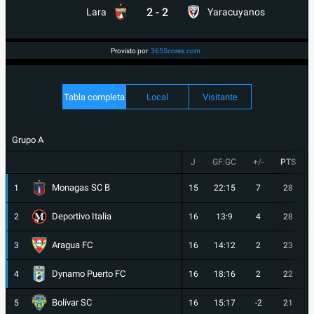
2
-
2
Lara
Yaracuyanos
Provisto por
365Scores.com
Tabla completa
Local
Visitante
Grupo A
J
GF:GC
+/-
PTS
Monagas SC B
1
15
22:15
7
28
Deportivo Italia
2
16
13:9
4
28
Aragua FC
3
16
14:12
2
23
Dynamo Puerto FC
4
16
18:16
2
22
Bolívar SC
5
16
15:17
-2
21