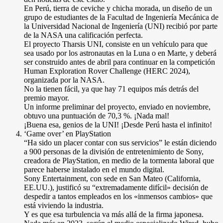
En Perú, tierra de ceviche y chicha morada, un diseño de un
grupo de estudiantes de la Facultad de Ingeniería Mecánica de
la Universidad Nacional de Ingeniería (UNI) recibió por parte
de la NASA una calificación perfecta.
El proyecto Tharsis UNI, consiste en un vehículo para que
sea usado por los astronautas en la Luna o en Marte, y deberá
ser construido antes de abril para continuar en la competición
Human Exploration Rover Challenge (HERC 2024),
organizada por la NASA.
No la tienen fácil, ya que hay 71 equipos más detrás del
premio mayor.
Un informe preliminar del proyecto, enviado en noviembre,
obtuvo una puntuación de 70,3 %. ¡Nada mal!
¡Buena esa, genios de la UNI! ¡Desde Perú hasta el infinito!
‘Game over’ en PlayStation
“Ha sido un placer contar con sus servicios” le están diciendo
a 900 personas de la división de entretenimiento de Sony,
creadora de PlayStation, en medio de la tormenta laboral que
parece haberse instalado en el mundo digital.
Sony Entertainment, con sede en San Mateo (California,
EE.UU.), justificó su “extremadamente difícil» decisión de
despedir a tantos empleados en los «inmensos cambios» que
está viviendo la industria.
Y es que esa turbulencia va más allá de la firma japonesa.