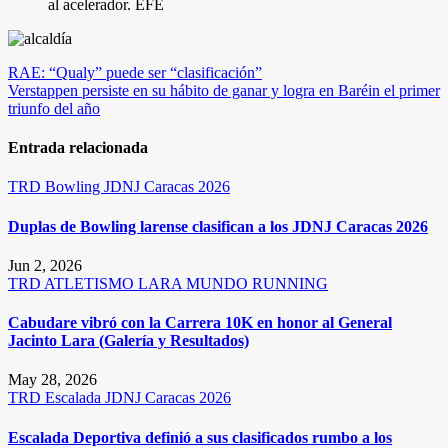
al acelerador. EFE
Navegación
RAE: “Qualy” puede ser “clasificación”
Verstappen persiste en su hábito de ganar y logra en Baréin el primer
de
triunfo del año
entradas
Entrada relacionada
TRD
Bowling
JDNJ Caracas 2026
Duplas de Bowling larense clasifican a los JDNJ Caracas 2026
Jun 2, 2026
TRD
ATLETISMO
LARA
MUNDO RUNNING
Cabudare vibró con la Carrera 10K en honor al General
Jacinto Lara (Galería y Resultados)
May 28, 2026
TRD
Escalada
JDNJ Caracas 2026
Escalada Deportiva definió a sus clasificados rumbo a los