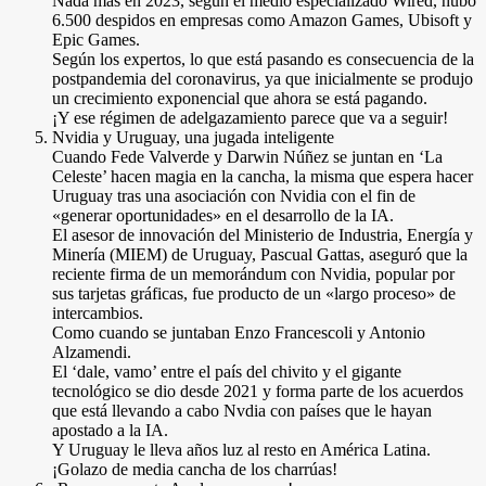
Nada más en 2023, según el medio especializado Wired, hubo
6.500 despidos en empresas como Amazon Games, Ubisoft y
Epic Games.
Según los expertos, lo que está pasando es consecuencia de la
postpandemia del coronavirus, ya que inicialmente se produjo
un crecimiento exponencial que ahora se está pagando.
¡Y ese régimen de adelgazamiento parece que va a seguir!
Nvidia y Uruguay, una jugada inteligente
Cuando Fede Valverde y Darwin Núñez se juntan en ‘La
Celeste’ hacen magia en la cancha, la misma que espera hacer
Uruguay tras una asociación con Nvidia con el fin de
«generar oportunidades» en el desarrollo de la IA.
El asesor de innovación del Ministerio de Industria, Energía y
Minería (MIEM) de Uruguay, Pascual Gattas, aseguró que la
reciente firma de un memorándum con Nvidia, popular por
sus tarjetas gráficas, fue producto de un «largo proceso» de
intercambios.
Como cuando se juntaban Enzo Francescoli y Antonio
Alzamendi.
El ‘dale, vamo’ entre el país del chivito y el gigante
tecnológico se dio desde 2021 y forma parte de los acuerdos
que está llevando a cabo Nvdia con países que le hayan
apostado a la IA.
Y Uruguay le lleva años luz al resto en América Latina.
¡Golazo de media cancha de los charrúas!