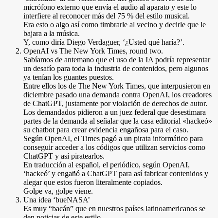
micrófono externo que envía el audio al aparato y este lo
interfiere al reconocer más del 75 % del estilo musical.
Era esto o algo así como timbrarle al vecino y decirle que le
bajara a la música.
Y, como diría Diego Verdaguer, ‘¿Usted qué haría?’.
OpenAI vs The New York Times, round two.
Sabíamos de antemano que el uso de la IA podría representar
un desafío para toda la industria de contenidos, pero algunos
ya tenían los guantes puestos.
Entre ellos los de The New York Times, que interpusieron en
diciembre pasado una demanda contra OpenAI, los creadores
de ChatGPT, justamente por violación de derechos de autor.
Los demandados pidieron a un juez federal que desestimara
partes de la demanda al señalar que la casa editorial «hackeó»
su chatbot para crear evidencia engañosa para el caso.
Según OpenAI, el Times pagó a un pirata informático para
conseguir acceder a los códigos que utilizan servicios como
ChatGPT y así piratearlos.
En traducción al español, el periódico, según OpenAI,
‘hackeó’ y engañó a ChatGPT para así fabricar contenidos y
alegar que estos fueron literalmente copiados.
Golpe va, golpe viene.
Una idea ‘bueNASA’
Es muy “bacán” que en nuestros países latinoamericanos se
den noticias de este estilo.