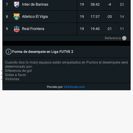
Inter de Barinas
7
19
38:42
-4
23
Atletico El Vigia
8
19
17:37
-20
14
Real Frontera
9
19
19:40
-21
11
Referencia
?
Forma de desempate en Liga FUTVE 2
Cuando dos (o más) equipos están empatados en Puntos el desempate será
determinado por:
Diferencia de gol
Goles a favor
Victorias
Provisto por
365Scores.com