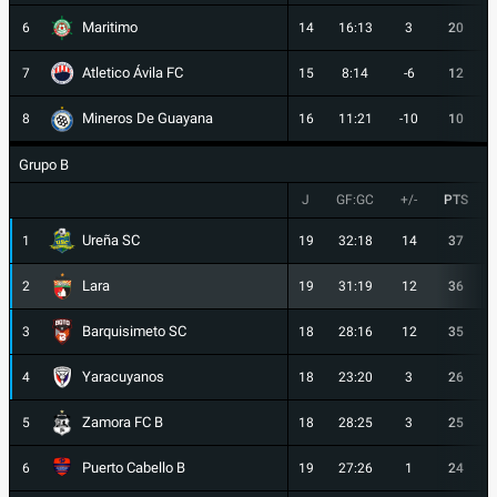
Maritimo
6
14
16:13
3
20
Atletico Ávila FC
7
15
8:14
-6
12
Mineros De Guayana
8
16
11:21
-10
10
Grupo B
J
GF:GC
+/-
PTS
Ureña SC
1
19
32:18
14
37
Lara
2
19
31:19
12
36
Barquisimeto SC
3
18
28:16
12
35
Yaracuyanos
4
18
23:20
3
26
Zamora FC B
5
18
28:25
3
25
Puerto Cabello B
6
19
27:26
1
24