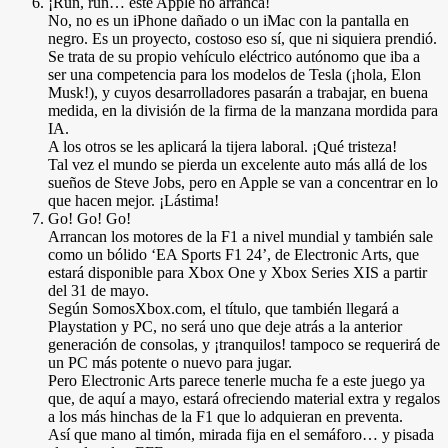
¡Run, run… este Apple no arranca!
No, no es un iPhone dañado o un iMac con la pantalla en
negro. Es un proyecto, costoso eso sí, que ni siquiera prendió.
Se trata de su propio vehículo eléctrico autónomo que iba a
ser una competencia para los modelos de Tesla (¡hola, Elon
Musk!), y cuyos desarrolladores pasarán a trabajar, en buena
medida, en la división de la firma de la manzana mordida para
IA.
A los otros se les aplicará la tijera laboral. ¡Qué tristeza!
Tal vez el mundo se pierda un excelente auto más allá de los
sueños de Steve Jobs, pero en Apple se van a concentrar en lo
que hacen mejor. ¡Lástima!
Go! Go! Go!
Arrancan los motores de la F1 a nivel mundial y también sale
como un bólido ‘EA Sports F1 24’, de Electronic Arts, que
estará disponible para Xbox One y Xbox Series XIS a partir
del 31 de mayo.
Según SomosXbox.com, el título, que también llegará a
Playstation y PC, no será uno que deje atrás a la anterior
generación de consolas, y ¡tranquilos! tampoco se requerirá de
un PC más potente o nuevo para jugar.
Pero Electronic Arts parece tenerle mucha fe a este juego ya
que, de aquí a mayo, estará ofreciendo material extra y regalos
a los más hinchas de la F1 que lo adquieran en preventa.
Así que mano al timón, mirada fija en el semáforo… y pisada