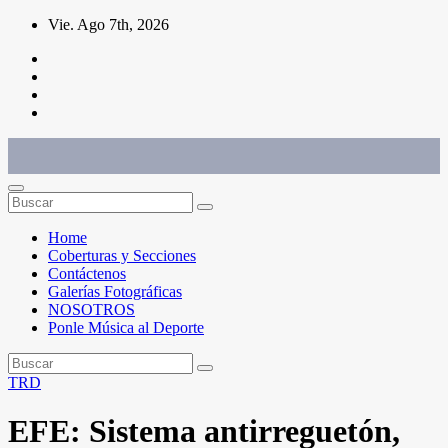
Saltar
Vie. Ago 7th, 2026
al
contenido
Conéctate con el deporte que te define. Mostramos sus historias.
Home
Coberturas y Secciones
Contáctenos
Galerías Fotográficas
NOSOTROS
Ponle Música al Deporte
TRD
EFE: Sistema antirreguetón,