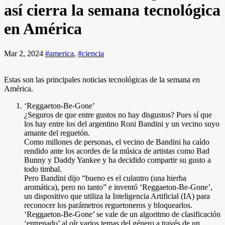
así cierra la semana tecnológica
en América
Mar 2, 2024
#america
,
#ciencia
Estas son las principales noticias tecnológicas de la semana en
América.
‘Reggaeton-Be-Gone’
¿Seguros de que entre gustos no hay disgustos? Pues sí que
los hay entre los del argentino Roni Bandini y un vecino suyo
amante del reguetón.
Como millones de personas, el vecino de Bandini ha caído
rendido ante los acordes de la música de artistas como Bad
Bunny y Daddy Yankee y ha decidido compartir su gusto a
todo timbal.
Pero Bandini dijo “bueno es el culantro (una hierba
aromática), pero no tanto” e inventó ‘Reggaeton-Be-Gone’,
un dispositivo que utiliza la Inteligencia Artificial (IA) para
reconocer los parámetros reguetoneros y bloquearlos.
‘Reggaeton-Be-Gone’ se vale de un algoritmo de clasificación
‘entrenado’ al oír varios temas del género a través de un