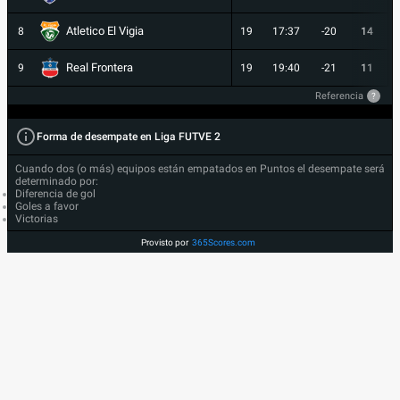
Atletico El Vigia
8
19
17:37
-20
14
Real Frontera
9
19
19:40
-21
11
Referencia
?
Forma de desempate en Liga FUTVE 2
Cuando dos (o más) equipos están empatados en Puntos el desempate será
determinado por:
Diferencia de gol
Goles a favor
Victorias
Provisto por
365Scores.com