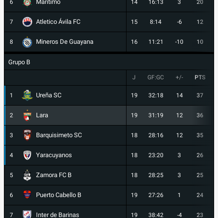
Maritimo
6
14
16:13
3
20
Atletico Ávila FC
7
15
8:14
-6
12
Mineros De Guayana
8
16
11:21
-10
10
Grupo B
J
GF:GC
+/-
PTS
Ureña SC
1
19
32:18
14
37
Lara
2
19
31:19
12
36
Barquisimeto SC
3
18
28:16
12
35
Yaracuyanos
4
18
23:20
3
26
Zamora FC B
5
18
28:25
3
25
Puerto Cabello B
6
19
27:26
1
24
Inter de Barinas
7
19
38:42
-4
23