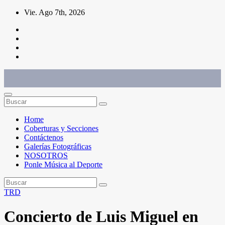
Saltar
Vie. Ago 7th, 2026
al
contenido
Conéctate con el deporte que te define. Mostramos sus historias.
Home
Coberturas y Secciones
Contáctenos
Galerías Fotográficas
NOSOTROS
Ponle Música al Deporte
TRD
Concierto de Luis Miguel en