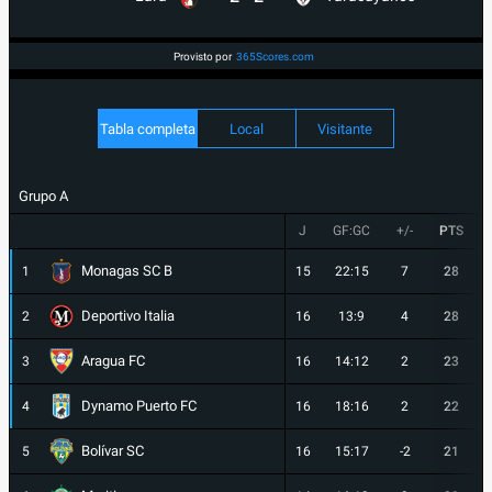
Provisto por
365Scores.com
Tabla completa
Local
Visitante
Grupo A
J
GF:GC
+/-
PTS
Monagas SC B
1
15
22:15
7
28
Deportivo Italia
2
16
13:9
4
28
Aragua FC
3
16
14:12
2
23
Dynamo Puerto FC
4
16
18:16
2
22
Bolívar SC
5
16
15:17
-2
21