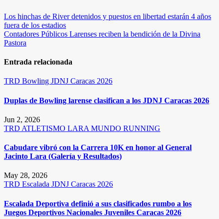
Navegación
Los hinchas de River detenidos y puestos en libertad estarán 4 años
fuera de los estadios
de
Contadores Públicos Larenses reciben la bendición de la Divina
entradas
Pastora
Entrada relacionada
TRD
Bowling
JDNJ Caracas 2026
Duplas de Bowling larense clasifican a los JDNJ Caracas 2026
Jun 2, 2026
TRD
ATLETISMO
LARA
MUNDO RUNNING
Cabudare vibró con la Carrera 10K en honor al General
Jacinto Lara (Galería y Resultados)
May 28, 2026
TRD
Escalada
JDNJ Caracas 2026
Escalada Deportiva definió a sus clasificados rumbo a los
Juegos Deportivos Nacionales Juveniles Caracas 2026