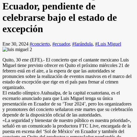
Ecuador, pendiente de
celebrarse bajo el estado de
excepción
Ene 30, 2024
#concierto
,
#ecuador
,
#farándula
,
#Luis Miguel
Quito, 30 ene (EFE).- El concierto que el cantante mexicano Luis
Miguel tiene previsto ofrecer en Quito el próximo miércoles 21 de
febrero está en el aire, a la espera de que las autoridades se
pronuncien sobre la realización de eventos masivos en el marco del
estado de excepción que rige en el país para frenar al crimen
organizado.
El estadio olímpico Atahualpa, de la capital ecuatoriana, es el
escenario anunciado para que Luis Miguel tenga su única
presentación en Ecuador de su ‘Tour 2024’, pero los organizadores
y promotores del concierto señalaron este martes que su celebración
depende de la disposición oficial de las autoridades.
«La seguridad y bienestar de nuestro público es nuestra prioridad»,
señaló en un comunicado la productora FTC Live, encargada de la
puesta en escena del ‘Sol de México’ en Ecuador y también del
concierto en Quito del productor y remezclador neerlandés de