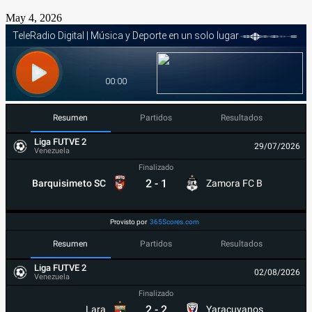
May 4, 2026
Resumen
Partidos
Resultados
Liga FUTVE 2
29/07/2026
Venezuela
Finalizado
2
-
1
Barquisimeto SC
Zamora FC B
Provisto por
365Scores.com
Resumen
Partidos
Resultados
Liga FUTVE 2
02/08/2026
Venezuela
Finalizado
2
-
2
Lara
Yaracuyanos