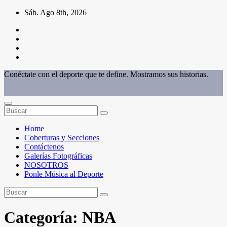
Saltar
Sáb. Ago 8th, 2026
al
contenido
Conéctate con el deporte que te define. Mostramos sus historias.
Home
Coberturas y Secciones
Contáctenos
Galerías Fotográficas
NOSOTROS
Ponle Música al Deporte
Categoría:
NBA