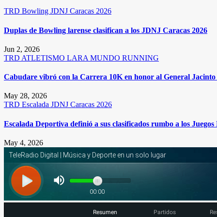
TRD
Bowling
JDNJ Caracas 2026
Duplas de Bowling larense clasifican a los JDNJ Caracas 2026
Jun 2, 2026
TRD
ATLETISMO
LARA
MUNDO RUNNING
Cabudare vibró con la Carrera 10K en honor al General Jacinto 
May 28, 2026
TRD
Escalada
JDNJ Caracas 2026
Escalada Deportiva definió a sus clasificados rumbo a los Juego
May 4, 2026
Resumen
Partidos
Re