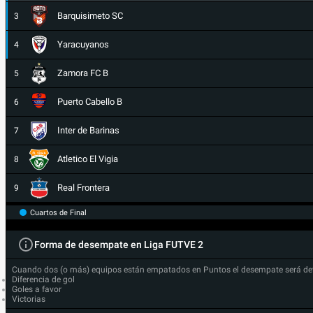
Barquisimeto SC
3
Yaracuyanos
4
Zamora FC B
5
Puerto Cabello B
6
Inter de Barinas
7
Atletico El Vigia
8
Real Frontera
9
Cuartos de Final
Forma de desempate en Liga FUTVE 2
Cuando dos (o más) equipos están empatados en Puntos el desempate será de
Diferencia de gol
Goles a favor
Victorias