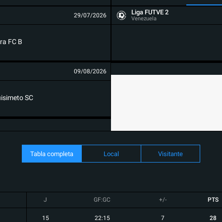
Liga FUTVE 2
29/07/2026
Venezuela
ra FC B
09/08/2026
isimeto SC
Tabla completa
Local
Visitante
J
GF:GC
+/-
PTS
15
22:15
7
28