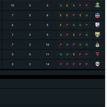
10
5
3
G
E
G
P
P
7
5
6
E
E
P
E
G
6
7
5
E
P
G
G
P
7
3
9
G
P
E
P
G
7
2
10
P
G
P
G
G
3
5
11
G
G
E
P
P
3
2
14
P
P
P
P
P