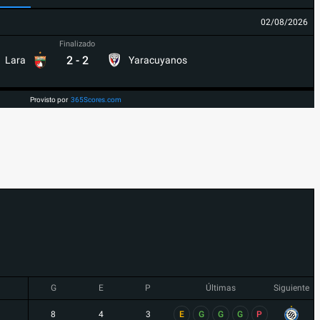
02/08/2026
Finalizado
2
-
2
Lara
Yaracuyanos
Provisto por
365Scores.com
G
E
P
Últimas
Siguiente
8
4
3
E
G
G
G
P