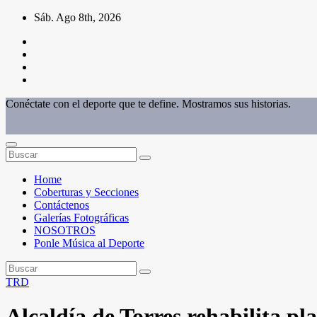
Saltar
Sáb. Ago 8th, 2026
al
contenido
Conéctate con el deporte que te define. Mostramos sus historias.
Home
Coberturas y Secciones
Contáctenos
Galerías Fotográficas
NOSOTROS
Ponle Música al Deporte
TRD
Alcaldía de Torres rehabilita pl