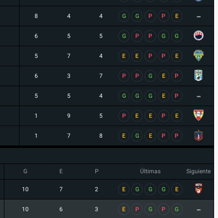
-
8
4
4
G
G
P
P
E
6
5
5
G
P
P
G
G
5
7
4
E
E
P
P
E
6
3
7
P
P
G
E
P
-
5
5
4
G
G
G
E
P
1
9
5
P
E
E
P
E
1
7
8
E
G
E
P
P
G
E
P
Últimas
Siguiente
10
7
2
E
G
G
G
E
-
10
6
3
E
P
G
P
G