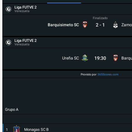
Liga FUTVE 2
Venezuela
Finalizado
2
-
1
Barquisimeto SC
Zamo
Liga FUTVE 2
Venezuela
19:30
Ureña SC
Barqu
Provisto por
365Scores.com
Grupo A
Monagas SC B
1