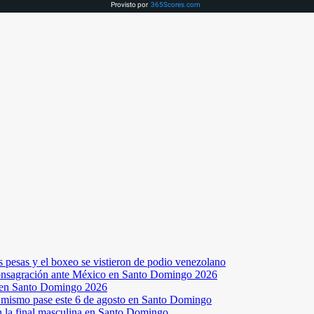
Provisto por
365Scores.com
s pesas y el boxeo se vistieron de podio venezolano
a consagración ante México en Santo Domingo 2026
a en Santo Domingo 2026
el mismo pase este 6 de agosto en Santo Domingo
en la final masculina en Santo Domingo