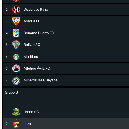
Deportivo Italia
2
Aragua FC
3
Dynamo Puerto FC
4
Bolívar SC
5
Maritimo
6
Atletico Ávila FC
7
Mineros De Guayana
8
Grupo B
Ureña SC
1
Lara
2