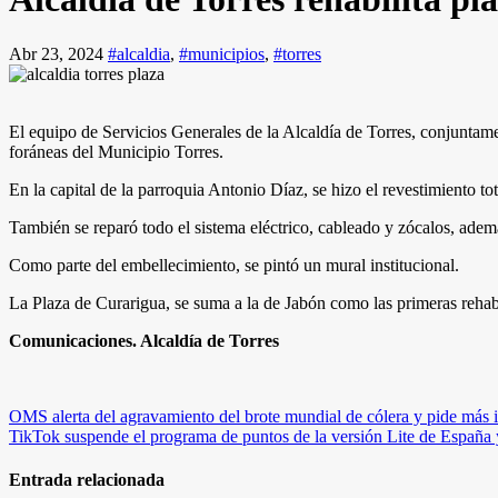
Abr 23, 2024
#alcaldia
,
#municipios
,
#torres
El equipo de Servicios Generales de la Alcaldía de Torres, conjuntam
foráneas del Municipio Torres.
En la capital de la parroquia Antonio Díaz, se hizo el revestimiento tot
También se reparó todo el sistema eléctrico, cableado y zócalos, ade
Como parte del embellecimiento, se pintó un mural institucional.
La Plaza de Curarigua, se suma a la de Jabón como las primeras rehab
Comunicaciones. Alcaldía de Torres
Navegación
OMS alerta del agravamiento del brote mundial de cólera y pide más i
TikTok suspende el programa de puntos de la versión Lite de España 
de
entradas
Entrada relacionada