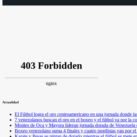
Actualidad
El Fútbol logra el oro centroamericano en una jornada donde la
7 venezolanos buscan el oro en el boxeo y el fútbol va por l
Montes de Oca y Mayora lideran jornada dorada de Venezuel
Boxeo venezolano suma 4 finales y cuatro pugilistas van por 
Karate y Pesas se pintan de dorado mientras el fútbol se mete 