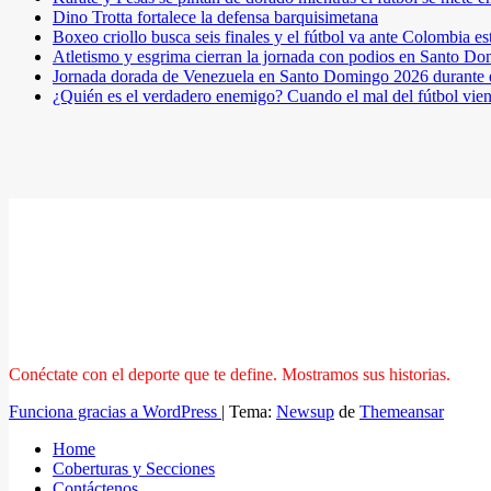
Dino Trotta fortalece la defensa barquisimetana
Boxeo criollo busca seis finales y el fútbol va ante Colombia es
Atletismo y esgrima cierran la jornada con podios en Santo D
Jornada dorada de Venezuela en Santo Domingo 2026 durante e
¿Quién es el verdadero enemigo? Cuando el mal del fútbol vie
Conéctate con el deporte que te define. Mostramos sus historias.
Funciona gracias a WordPress
|
Tema:
Newsup
de
Themeansar
Home
Coberturas y Secciones
Contáctenos