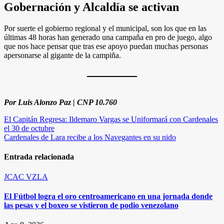
Gobernación y Alcaldía se activan
Por suerte el gobierno regional y el municipal, son los que en las
últimas 48 horas han generado una campaña en pro de juego, algo
que nos hace pensar que tras ese apoyo puedan muchas personas
apersonarse al gigante de la campiña.
Por Luis Alonzo Paz | CNP 10.760
Navegación
El Capitán Regresa: Ildemaro Vargas se Uniformará con Cardenales
el 30 de octubre
de
Cardenales de Lara recibe a los Navegantes en su nido
entradas
Entrada relacionada
JCAC
VZLA
El Fútbol logra el oro centroamericano en una jornada donde
las pesas y el boxeo se vistieron de podio venezolano