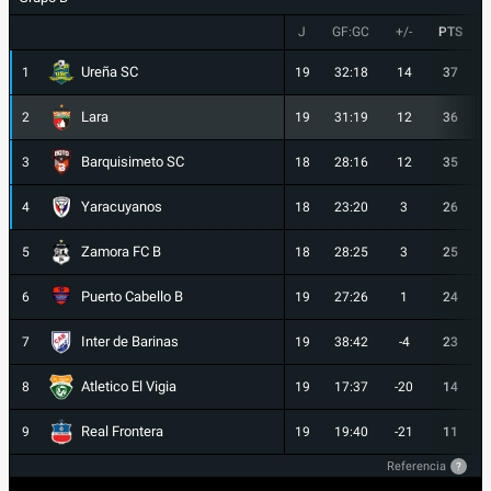
J
GF:GC
+/-
PTS
Ureña SC
1
19
32:18
14
37
Lara
2
19
31:19
12
36
Barquisimeto SC
3
18
28:16
12
35
Yaracuyanos
4
18
23:20
3
26
Zamora FC B
5
18
28:25
3
25
Puerto Cabello B
6
19
27:26
1
24
Inter de Barinas
7
19
38:42
-4
23
Atletico El Vigia
8
19
17:37
-20
14
Real Frontera
9
19
19:40
-21
11
Referencia
?