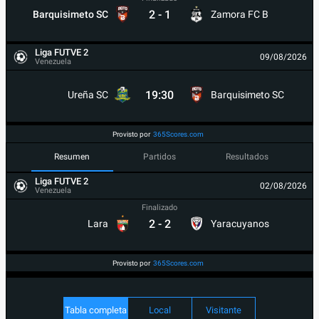
2
-
1
Barquisimeto SC
Zamora FC B
Liga FUTVE 2
09/08/2026
Venezuela
19:30
Ureña SC
Barquisimeto SC
Provisto por
365Scores.com
Resumen
Partidos
Resultados
Liga FUTVE 2
02/08/2026
Venezuela
Finalizado
2
-
2
Lara
Yaracuyanos
Provisto por
365Scores.com
Tabla completa
Local
Visitante