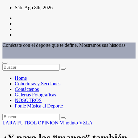
Saltar
Sáb. Ago 8th, 2026
al
contenido
Conéctate con el deporte que te define. Mostramos sus historias.
Home
Coberturas y Secciones
Contáctenos
Galerías Fotográficas
NOSOTROS
Ponle Música al Deporte
LARA
FUTBOL
OPINIÓN
Vinotinto
VZLA
¿Y para las “manas” también