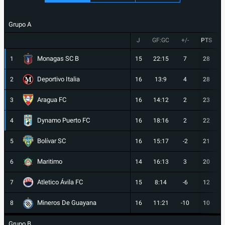
Grupo A
J
GF:GC
+/-
PTS
Monagas SC B
1
15
22:15
7
28
Deportivo Italia
2
16
13:9
4
28
Aragua FC
3
16
14:12
2
23
Dynamo Puerto FC
4
16
18:16
2
22
Bolívar SC
5
16
15:17
-2
21
Maritimo
6
14
16:13
3
20
Atletico Ávila FC
7
15
8:14
-6
12
Mineros De Guayana
8
16
11:21
-10
10
Grupo B