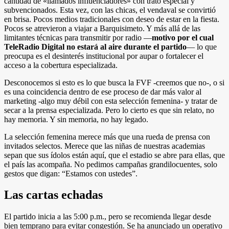
cantidad de «llamados influenciadores» con trato especial y
subvencionados. Esta vez, con las chicas, el vendaval se convirtió
en brisa. Pocos medios tradicionales con deseo de estar en la fiesta.
Pocos se atrevieron a viajar a Barquisimeto. Y más allá de las
limitantes técnicas para transmitir por radio —
motivo por el cual
TeleRadio Digital no estará al aire durante el partido
— lo que
preocupa es el desinterés institucional por aupar o fortalecer el
acceso a la cobertura especializada.
Desconocemos si esto es lo que busca la FVF -creemos que no-, o si
es una coincidencia dentro de ese proceso de dar más valor al
marketing -algo muy débil con esta selección femenina- y tratar de
secar a la prensa especializada. Pero lo cierto es que sin relato, no
hay memoria. Y sin memoria, no hay legado.
La selección femenina merece más que una rueda de prensa con
invitados selectos. Merece que las niñas de nuestras academias
sepan que sus ídolos están aquí, que el estadio se abre para ellas, que
el país las acompaña. No pedimos campañas grandilocuentes, solo
gestos que digan: “Estamos con ustedes”.
Las cartas echadas
El partido inicia a las 5:00 p.m., pero se recomienda llegar desde
bien temprano para evitar congestión. Se ha anunciado un operativo