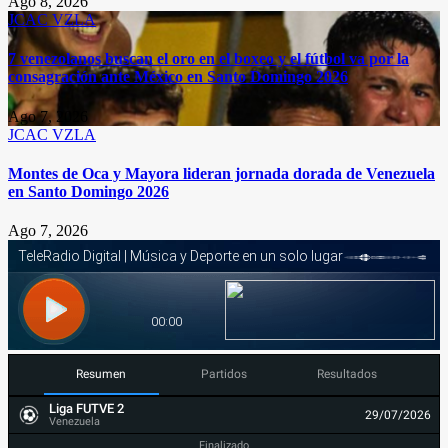
Ago 8, 2026
JCAC
VZLA
7 venezolanos buscan el oro en el boxeo y el fútbol va por la
consagración ante México en Santo Domingo 2026
Ago 7, 2026
JCAC
VZLA
Montes de Oca y Mayora lideran jornada dorada de Venezuela
en Santo Domingo 2026
Ago 7, 2026
Resumen
Partidos
Resultados
Liga FUTVE 2
29/07/2026
Venezuela
Finalizado