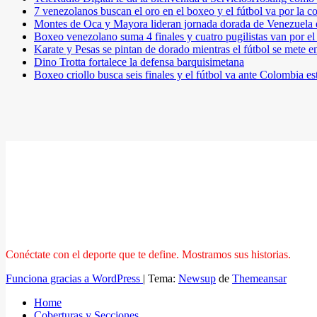
7 venezolanos buscan el oro en el boxeo y el fútbol va por l
Montes de Oca y Mayora lideran jornada dorada de Venezuel
Boxeo venezolano suma 4 finales y cuatro pugilistas van por 
Karate y Pesas se pintan de dorado mientras el fútbol se mete 
Dino Trotta fortalece la defensa barquisimetana
Boxeo criollo busca seis finales y el fútbol va ante Colombia es
Conéctate con el deporte que te define. Mostramos sus historias.
Funciona gracias a WordPress
|
Tema:
Newsup
de
Themeansar
Home
Coberturas y Secciones