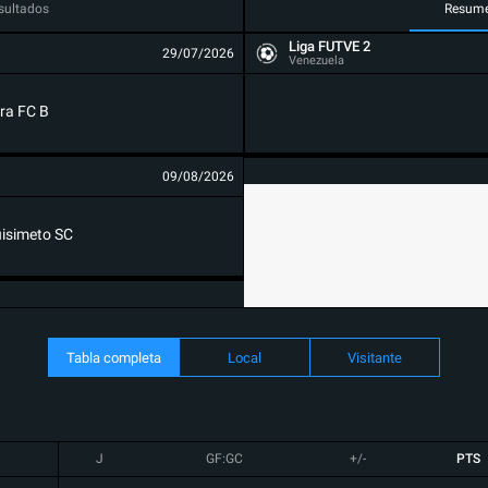
sultados
Resum
Liga FUTVE 2
29/07/2026
Venezuela
ra FC B
09/08/2026
isimeto SC
Tabla completa
Local
Visitante
J
GF:GC
+/-
PTS