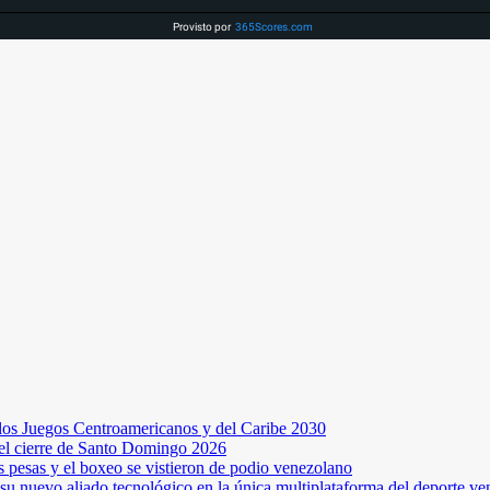
Provisto por
365Scores.com
os Juegos Centroamericanos y del Caribe 2030
 el cierre de Santo Domingo 2026
s pesas y el boxeo se vistieron de podio venezolano
su nuevo aliado tecnológico en la única multiplataforma del deporte v