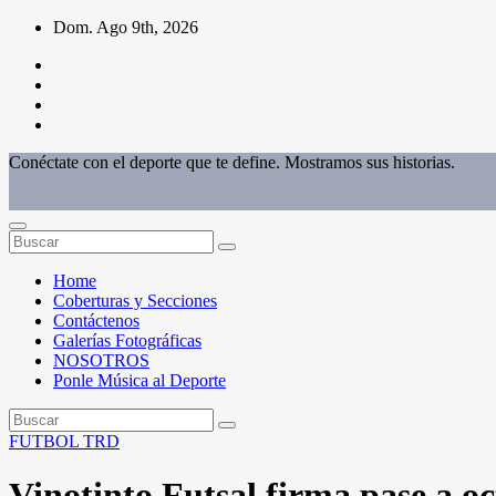
Saltar
Dom. Ago 9th, 2026
al
contenido
Conéctate con el deporte que te define. Mostramos sus historias.
Home
Coberturas y Secciones
Contáctenos
Galerías Fotográficas
NOSOTROS
Ponle Música al Deporte
FUTBOL
TRD
Vinotinto Futsal firma pase a oc