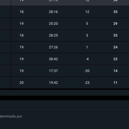
19
31:19
12
36
18
28:16
12
35
19
25:20
5
29
18
28:25
3
25
19
27:26
1
24
19
38:42
-4
23
19
17:37
-20
14
20
19:42
-23
11
terminado por: