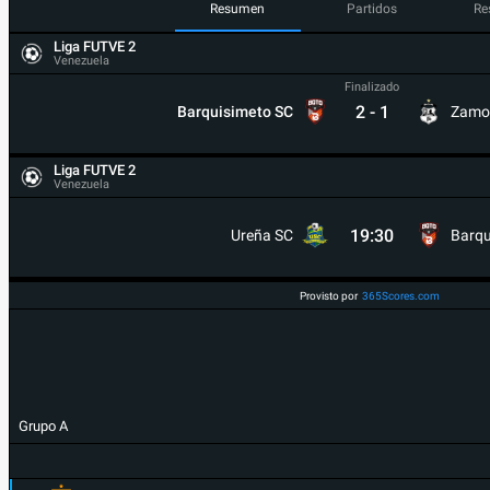
Resumen
Partidos
Re
Liga FUTVE 2
Venezuela
Finalizado
2
-
1
Barquisimeto SC
Zamo
Liga FUTVE 2
Venezuela
19:30
Ureña SC
Barqu
Provisto por
365Scores.com
Grupo A