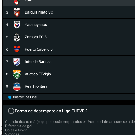
2
Barquisimeto SC
3
Yaracuyanos
4
Zamora FC B
5
Puerto Cabello B
6
Inter de Barinas
7
Atletico El Vigia
8
Real Frontera
9
Cuartos de Final
Forma de desempate en Liga FUTVE 2
Cuando dos (o más) equipos están empatados en Puntos el desempate será de
Diferencia de gol
Goles a favor
Victorias