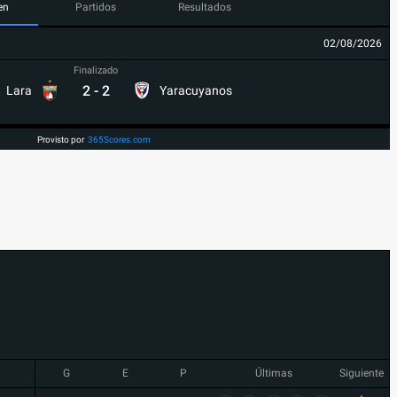
en
Partidos
Resultados
02/08/2026
Finalizado
2
-
2
Lara
Yaracuyanos
Provisto por
365Scores.com
G
E
P
Últimas
Siguiente