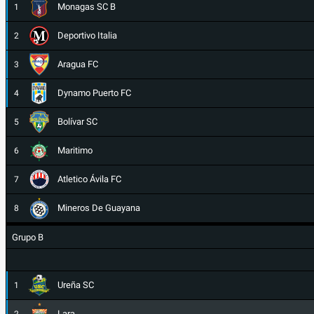
Monagas SC B
1
Deportivo Italia
2
Aragua FC
3
Dynamo Puerto FC
4
Bolívar SC
5
Maritimo
6
Atletico Ávila FC
7
Mineros De Guayana
8
Grupo B
Ureña SC
1
Lara