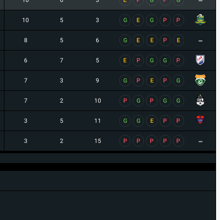
-
10
6
3
E
P
G
P
G
10
5
3
G
E
G
P
P
-
8
5
6
G
E
E
P
E
6
7
5
E
P
G
G
P
7
3
9
G
P
E
P
G
7
2
10
P
G
P
G
G
3
5
11
G
G
E
P
P
-
3
2
15
P
P
P
P
P