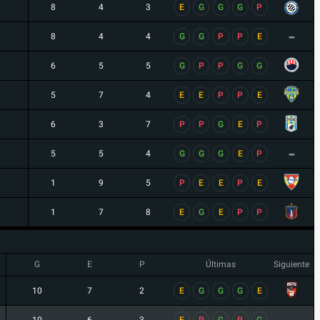
8
4
3
E
G
G
G
P
-
8
4
4
G
G
P
P
E
6
5
5
G
P
P
G
G
5
7
4
E
E
P
P
E
6
3
7
P
P
G
E
P
-
5
5
4
G
G
G
E
P
1
9
5
P
E
E
P
E
1
7
8
E
G
E
P
P
G
E
P
Últimas
Siguiente
10
7
2
E
G
G
G
E